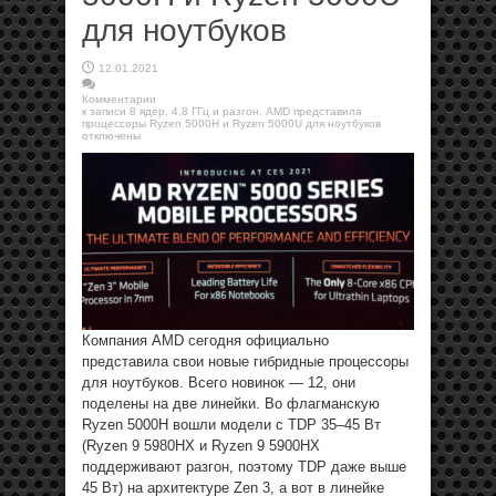
для ноутбуков
12.01.2021
Комментарии
к записи 8 ядер, 4,8 ГГц и разгон. AMD представила
процессоры Ryzen 5000H и Ryzen 5000U для ноутбуков
отключены
Компания AMD сегодня официально
представила свои новые гибридные процессоры
для ноутбуков. Всего новинок — 12, они
поделены на две линейки. Во флагманскую
Ryzen 5000H вошли модели с TDP 35–45 Вт
(Ryzen 9 5980HX и Ryzen 9 5900HX
поддерживают разгон, поэтому TDP даже выше
45 Вт) на архитектуре Zen 3, а вот в линейке