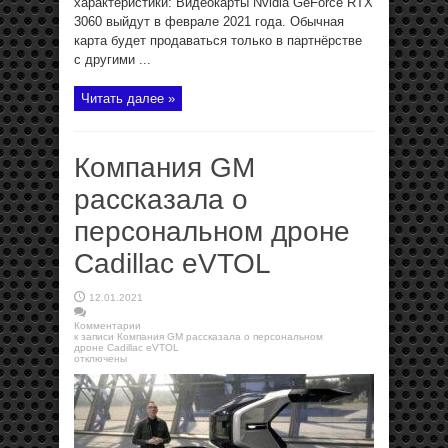
характеристики: Видеокарты Nvidia GeForce RTX
3060 выйдут в феврале 2021 года. Обычная
карта будет продаваться только в партнёрстве
с другими ...
Читать далее »
Компания GM
рассказала о
персональном дроне
Cadillac eVTOL
12.01.2021
Комментарии
к записи Компания GM рассказала о персональном
дроне Cadillac eVTOL
отключены