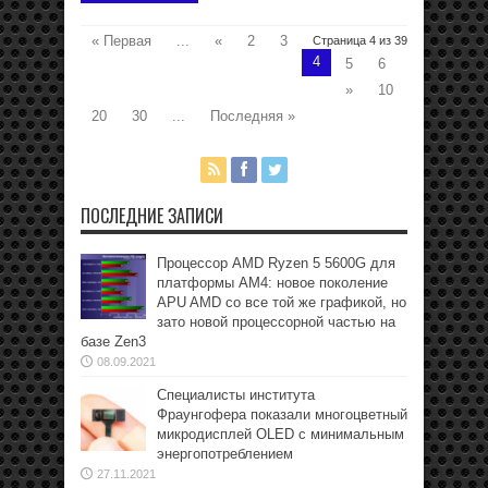
« Первая
...
«
2
3
Страница 4 из 39
4
5
6
»
10
20
30
...
Последняя »
ПОСЛЕДНИЕ ЗАПИСИ
Процессор AMD Ryzen 5 5600G для
платформы АМ4: новое поколение
APU AMD со все той же графикой, но
зато новой процессорной частью на
базе Zen3
08.09.2021
Специалисты института
Фраунгофера показали многоцветный
микродисплей OLED с минимальным
энергопотреблением
27.11.2021