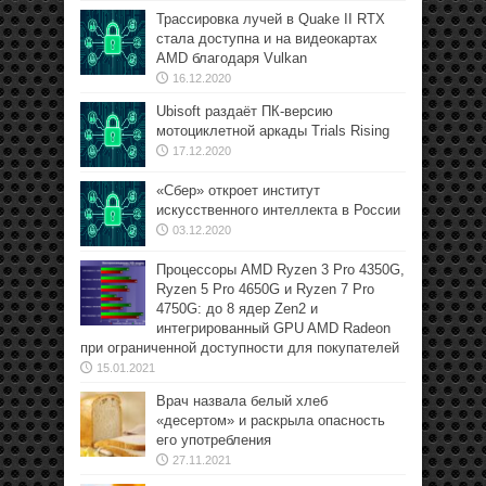
Трассировка лучей в Quake II RTX
стала доступна и на видеокартах
AMD благодаря Vulkan
16.12.2020
Ubisoft раздаёт ПК-версию
мотоциклетной аркады Trials Rising
17.12.2020
«Сбер» откроет институт
искусственного интеллекта в России
03.12.2020
Процессоры AMD Ryzen 3 Pro 4350G,
Ryzen 5 Pro 4650G и Ryzen 7 Pro
4750G: до 8 ядер Zen2 и
интегрированный GPU AMD Radeon
при ограниченной доступности для покупателей
15.01.2021
Врач назвала белый хлеб
«десертом» и раскрыла опасность
его употребления
27.11.2021