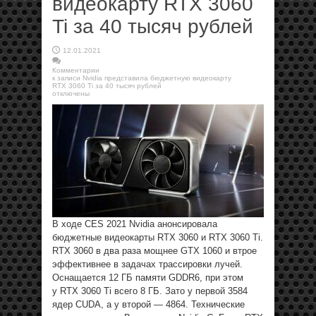
видеокарту RTX 3060
Ti за 40 тысяч рублей
12.01.2021
Комментарии
к записи Nvidia представила бюджетную видеокарту
RTX 3060 Ti за 40 тысяч рублей
отключены
В ходе CES 2021 Nvidia анонсировала
бюджетные видеокарты RTX 3060 и RTX 3060 Ti.
RTX 3060 в два раза мощнее GTX 1060 и втрое
эффективнее в задачах трассировки лучей.
Оснащается 12 ГБ памяти GDDR6, при этом
у RTX 3060 Ti всего 8 ГБ. Зато у первой 3584
ядер CUDA, а у второй — 4864. Технические