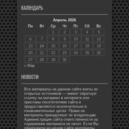
КАЛЕНДАРЬ
Апрель 2026
Пн
Вт
Ср
Чт
Пт
Сб
Вс
1
2
3
4
5
6
7
8
9
10
11
12
13
14
15
16
17
18
19
20
21
22
23
24
25
26
27
28
29
30
« Мар
НОВОСТИ
Все материалы на данном сайте взяты из
открытых источников — имеют обратную
ссылку на материал в интернете или
присланы посетителями сайта и
предоставляются исключительно в
ознакомительных целях. Права на
материалы принадлежат их владельцам.
Администрация сайта ответственности за
содержание материала не несет. Если Вы
обнаружили на нашем сайте материалы,