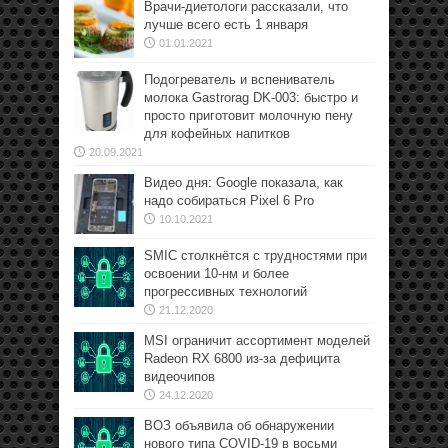
Врачи-диетологи рассказали, что
лучше всего есть 1 января
01.01.2021
Подогреватель и вспениватель
молока Gastrorag DK-003: быстро и
просто приготовит молочную пену
для кофейных напитков
20.09.2021
Видео дня: Google показала, как
надо собираться Pixel 6 Pro
10.10.2021
SMIC столкнётся с трудностями при
освоении 10-нм и более
прогрессивных технологий
21.12.2020
MSI ограничит ассортимент моделей
Radeon RX 6800 из-за дефицита
видеочипов
24.12.2020
ВОЗ объявила об обнаружении
нового типа COVID-19 в восьми