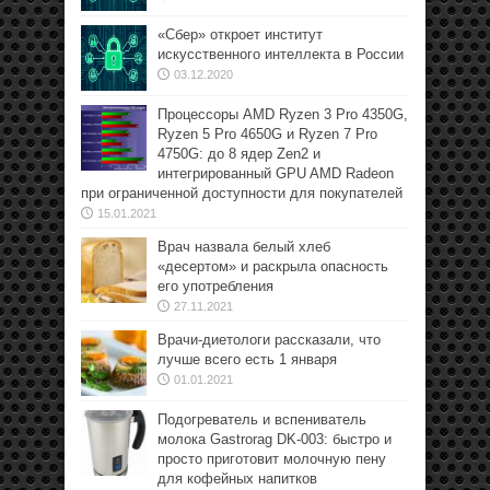
«Сбер» откроет институт
искусственного интеллекта в России
03.12.2020
Процессоры AMD Ryzen 3 Pro 4350G,
Ryzen 5 Pro 4650G и Ryzen 7 Pro
4750G: до 8 ядер Zen2 и
интегрированный GPU AMD Radeon
при ограниченной доступности для покупателей
15.01.2021
Врач назвала белый хлеб
«десертом» и раскрыла опасность
его употребления
27.11.2021
Врачи-диетологи рассказали, что
лучше всего есть 1 января
01.01.2021
Подогреватель и вспениватель
молока Gastrorag DK-003: быстро и
просто приготовит молочную пену
для кофейных напитков