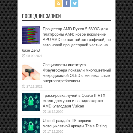
ПОСЛЕДНИЕ ЗАПИСИ
Процессор AMD Ryzen 5 5600G для
платформы АМ4: новое поколение
APU AMD со все той же графикой, но
зато новой процессорной частью на
базе Zen3
08.09.2021
Специалисты института
Фраунгофера показали многоцветный
микродисплей OLED с минимальным
энергопотреблением
27.11.2021
Трассировка лучей в Quake II RTX
стала доступна и на видеокартах
AMD благодаря Vulkan
16.12.2020
Ubisoft раздаёт ПК-версию
мотоциклетной аркады Trials Rising
17.12.2020