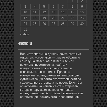
1
2
3
4
5
6
7
8
9
10
11
12
13
14
15
16
17
18
19
20
21
22
23
24
25
26
27
28
29
30
31
« Июл
НОВОСТИ
Все материалы на данном сайте взяты из
открытых источников — имеют обратную
ссылку на материал в интернете или
присланы посетителями сайта и
предоставляются исключительно в
ознакомительных целях. Права на
материалы принадлежат их владельцам.
Администрация сайта ответственности за
содержание материала не несет. Если Вы
обнаружили на нашем сайте материалы,
которые нарушают авторские права,
принадлежащие Вам, Вашей компании или
организации, пожалуйста, сообщите нам.