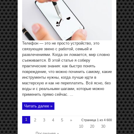
Телефон — это не просто устройство, это
связующее звено с работой, семьей и
развлечениями. Когда он ломается, мир словно
съеживается. В этой статье я соберу
практические знания: как быстро понять
повреждение, что можно починить самому, какие
инструменты нужны, когда лучше идти в
мастерскую и как не переплатить. Всё ясно, без
воды и с реальными шагами, которые можно
применить прямо сейчас. ...
Читать далее »
1
2
3
4
5
»
Страница 1 из 4 600
10
20
30
...
Последняя »