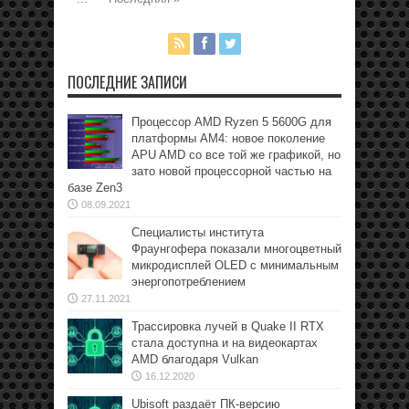
ПОСЛЕДНИЕ ЗАПИСИ
Процессор AMD Ryzen 5 5600G для
платформы АМ4: новое поколение
APU AMD со все той же графикой, но
зато новой процессорной частью на
базе Zen3
08.09.2021
Специалисты института
Фраунгофера показали многоцветный
микродисплей OLED с минимальным
энергопотреблением
27.11.2021
Трассировка лучей в Quake II RTX
стала доступна и на видеокартах
AMD благодаря Vulkan
16.12.2020
Ubisoft раздаёт ПК-версию