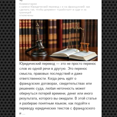
Комментарии
к записи Юридический перевод с и на французский: как
сделать так, чтобы документ «сработал» в суде и за
границей
отключены
Юридический перевод — это не просто перенос
слов из одной речи в другую. Это перенос
смысла, правовых последствий и даже
ответственности. Когда речь идёт о
французских договорах, свидетельствах или
решениях суда, любая неточность может
обернуться потерей времени, денег или иного
результата, которого вы ожидали. В этой статье
я разбираю понятным языком, как подойти к
переводу юридических текстов с французского
и ...