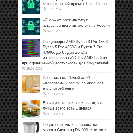
мотоциклетной аркады Trials Rising
17.12.2020
«Сбер» откроет институт
искусственного интеллекта в России
03.12.2020
Процессоры AMD Ryzen 3 Pro 4350G,
Ryzen 5 Pro 4650G и Ryzen 7 Pro
4750G: до 8 ядер Zen2 и
интегрированный GPU AMD Radeon
при ограниченной доступности для покупателей
15.01.2021
Врач назвала белый хлеб
«десертом» и раскрыла опасность
его употребления
27.11.2021
Врачи-диетологи рассказали, что
лучше всего есть 1 января
01.01.2021
Подогреватель и вспениватель
молока Gastrorag DK-003: быстро и