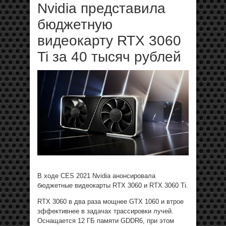
Nvidia представила
бюджетную
видеокарту RTX 3060
Ti за 40 тысяч рублей
В ходе CES 2021 Nvidia анонсировала
бюджетные видеокарты RTX 3060 и RTX 3060 Ti.
RTX 3060 в два раза мощнее GTX 1060 и втрое
эффективнее в задачах трассировки лучей.
Оснащается 12 ГБ памяти GDDR6, при этом