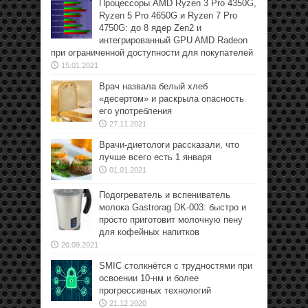
Процессоры AMD Ryzen 3 Pro 4350G,
Ryzen 5 Pro 4650G и Ryzen 7 Pro
4750G: до 8 ядер Zen2 и
интегрированный GPU AMD Radeon
при ограниченной доступности для покупателей
15.01.2021
Врач назвала белый хлеб
«десертом» и раскрыла опасность
его употребления
27.11.2021
Врачи-диетологи рассказали, что
лучше всего есть 1 января
01.01.2021
Подогреватель и вспениватель
молока Gastrorag DK-003: быстро и
просто приготовит молочную пену
для кофейных напитков
20.09.2021
SMIC столкнётся с трудностями при
освоении 10-нм и более
прогрессивных технологий
21.12.2020