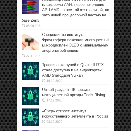
платформы АМ4: новое поколение
APU AMD со все той же графикой, но
зато новой процессорной частью на
базе Zen3
08.09.2021
Специалисты института
Фраунгофера показали многоцветный
микродисплей OLED с минимальным
энергопотреблением
27.11.2021
Трассировка лучей в Quake II RTX
стала доступна и на видеокартах
AMD благодаря Vulkan
16.12.2020
Ubisoft раздаёт ПК-версию
мотоциклетной аркады Trials Rising
17.12.2020
«Сбер» откроет институт
искусственного интеллекта в России
03.12.2020