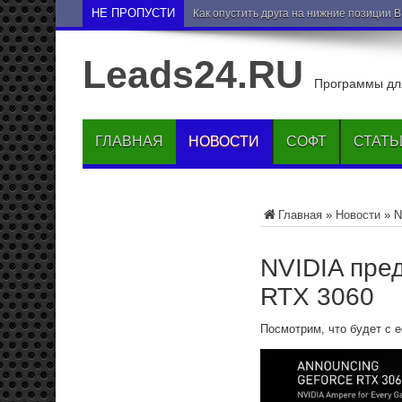
НЕ ПРОПУСТИ
Как опустить друга на нижние позиции 
Leads24.RU
Программы для
ГЛАВНАЯ
НОВОСТИ
СОФТ
СТАТЬ
Главная
»
Новости
»
N
NVIDIA пре
RTX 3060
Посмотрим, что будет с 