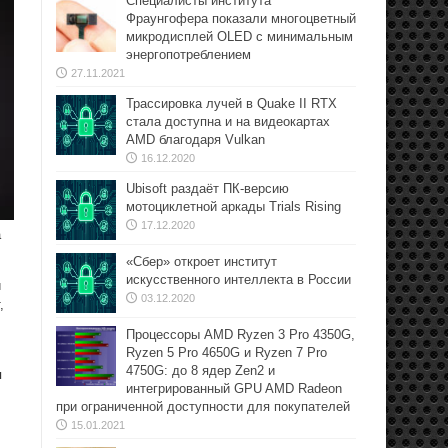
Специалисты института
Фраунгофера показали многоцветный
микродисплей OLED с минимальным
энергопотреблением
27.11.2021
Трассировка лучей в Quake II RTX
стала доступна и на видеокартах
AMD благодаря Vulkan
16.12.2020
Ubisoft раздаёт ПК-версию
мотоциклетной аркады Trials Rising
17.12.2020
а
«Сбер» откроет институт
искусственного интеллекта в России
й
03.12.2020
,
Процессоры AMD Ryzen 3 Pro 4350G,
Ryzen 5 Pro 4650G и Ryzen 7 Pro
4750G: до 8 ядер Zen2 и
я
интегрированный GPU AMD Radeon
при ограниченной доступности для покупателей
15.01.2021