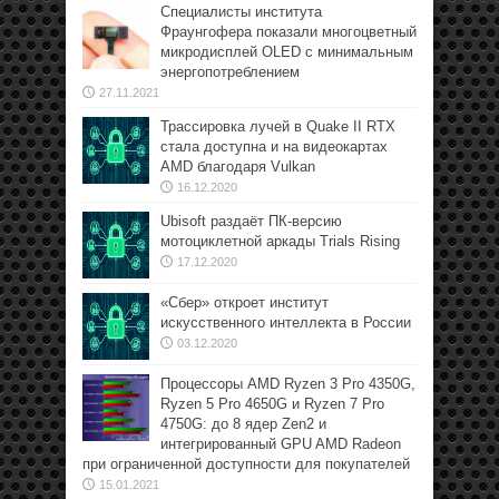
Специалисты института
Фраунгофера показали многоцветный
микродисплей OLED с минимальным
энергопотреблением
27.11.2021
Трассировка лучей в Quake II RTX
стала доступна и на видеокартах
AMD благодаря Vulkan
16.12.2020
Ubisoft раздаёт ПК-версию
мотоциклетной аркады Trials Rising
17.12.2020
«Сбер» откроет институт
искусственного интеллекта в России
03.12.2020
Процессоры AMD Ryzen 3 Pro 4350G,
Ryzen 5 Pro 4650G и Ryzen 7 Pro
4750G: до 8 ядер Zen2 и
интегрированный GPU AMD Radeon
при ограниченной доступности для покупателей
15.01.2021