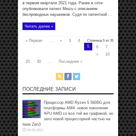
в первом квартале 2021 года. Ранее в сети
опубликовали патент Meizu с описанием
беспроводных наушников. Судя по патентной ...
Читать далее »
« Первая
...
«
3
4
Страница 5 из 35
5
6
7
»
10
20
30
...
Последняя »
ПОСЛЕДНИЕ ЗАПИСИ
Процессор AMD Ryzen 5 5600G для
платформы АМ4: новое поколение
APU AMD со все той же графикой, но
зато новой процессорной частью на
базе Zen3
08.09.2021