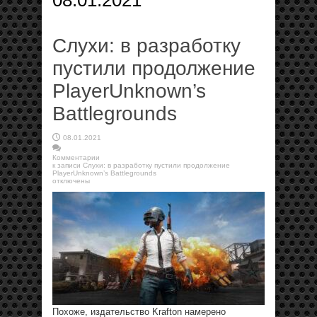
08.01.2021
Слухи: в разработку
пустили продолжение
PlayerUnknown’s
Battlegrounds
08.01.2021
Комментарии
к записи Слухи: в разработку пустили продолжение
PlayerUnknown’s Battlegrounds
отключены
Похоже, издательство Krafton намерено