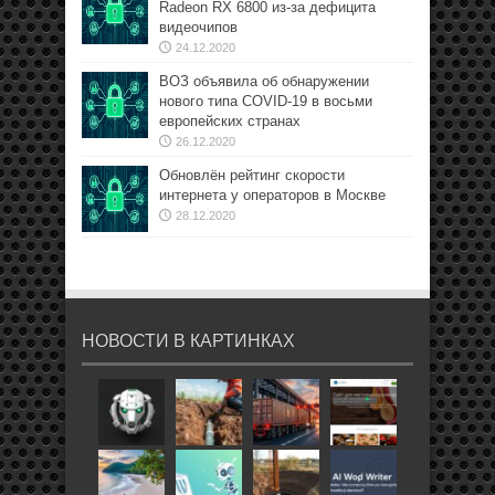
Radeon RX 6800 из-за дефицита
видеочипов
24.12.2020
ВОЗ объявила об обнаружении
нового типа COVID-19 в восьми
европейских странах
26.12.2020
Обновлён рейтинг скорости
интернета у операторов в Москве
28.12.2020
НОВОСТИ В КАРТИНКАХ