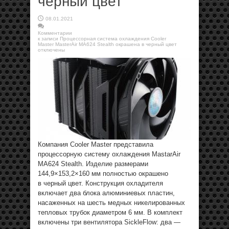
черный цвет
08.01.2021
Комментарии
к записи Процессорная система охлаждения Cooler
Master MasterAir MA624 Stealth окрашена в черный цвет
отключены
Компания Cooler Master представила
процессорную систему охлаждения MastarAir
MA624 Stealth. Изделие размерами
144,9×153,2×160 мм полностью окрашено
в черный цвет. Конструкция охладителя
включает два блока алюминиевых пластин,
насаженных на шесть медных никелированных
тепловых трубок диаметром 6 мм. В комплект
включены три вентилятора SickleFlow: два —