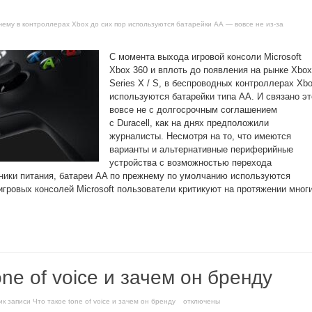
почему в контроллерах Xbox до сих пор используются батарейки AA — вовсе не из-за
С момента выхода игровой консоли Microsoft
Xbox 360 и вплоть до появления на рынке Xbox
Series X / S, в беспроводных контроллерах Xb
используются батарейки типа AA. И связано эт
вовсе не с долгосрочным соглашением
с Duracell, как на днях предположили
журналисты. Несмотря на то, что имеются
варианты и альтернативные периферийные
устройства с возможностью перехода
ники питания, батареи AA по прежнему по умолчанию используются
игровых консолей Microsoft пользователи критикуют на протяжении мног
one of voice и зачем он бренду
и
к записи Что такое tone of voice и зачем он бренду
отключены