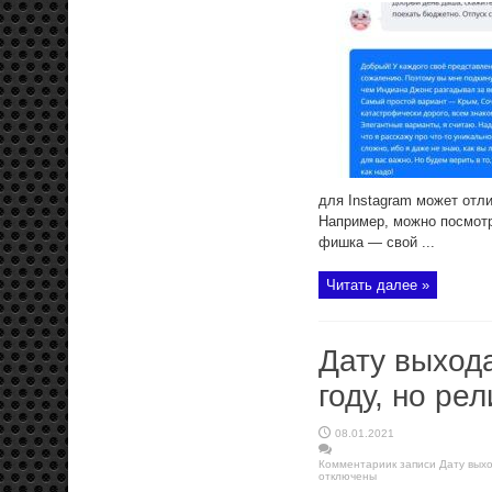
для Instagram может отл
Например, можно посмотр
фишка — свой ...
Читать далее »
Дату выхода
году, но ре
08.01.2021
Комментарии
к записи Дату выхо
отключены