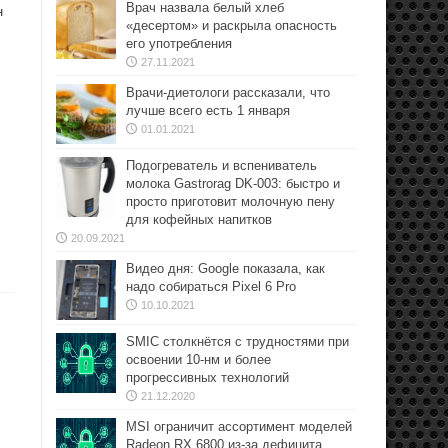
Врач назвала белый хлеб
н
«десертом» и раскрыла опасность
его употребления
27.11.2021
Врачи-диетологи рассказали, что
лучше всего есть 1 января
01.01.2021
Подогреватель и вспениватель
молока Gastrorag DK-003: быстро и
просто приготовит молочную пену
для кофейных напитков
20.09.2021
Видео дня: Google показала, как
надо собираться Pixel 6 Pro
10.10.2021
SMIC столкнётся с трудностями при
освоении 10-нм и более
прогрессивных технологий
21.12.2020
MSI ограничит ассортимент моделей
Radeon RX 6800 из-за дефицита