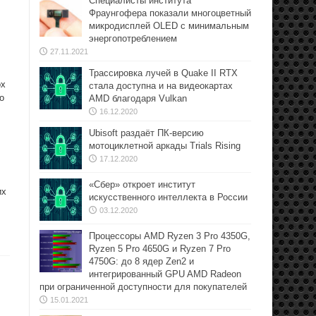
Специалисты института
Фраунгофера показали многоцветный
микродисплей OLED с минимальным
энергопотреблением
27.11.2021
Трассировка лучей в Quake II RTX
ox
стала доступна и на видеокартах
о
AMD благодаря Vulkan
16.12.2020
Ubisoft раздаёт ПК-версию
мотоциклетной аркады Trials Rising
17.12.2020
«Сбер» откроет институт
их
искусственного интеллекта в России
03.12.2020
Процессоры AMD Ryzen 3 Pro 4350G,
Ryzen 5 Pro 4650G и Ryzen 7 Pro
4750G: до 8 ядер Zen2 и
интегрированный GPU AMD Radeon
при ограниченной доступности для покупателей
15.01.2021