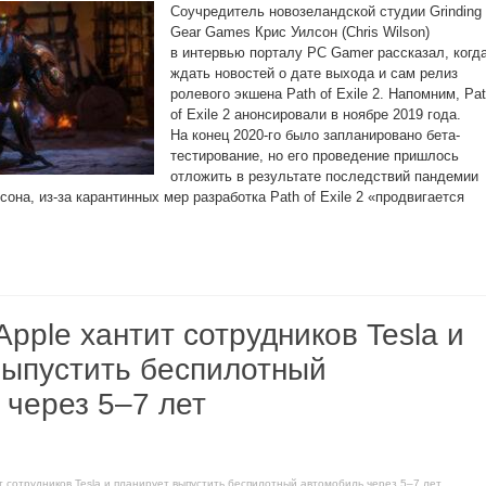
Соучредитель новозеландской студии Grinding
Gear Games Крис Уилсон (Chris Wilson)
в интервью порталу PC Gamer рассказал, когд
ждать новостей о дате выхода и сам релиз
ролевого экшена Path of Exile 2. Напомним, Pa
of Exile 2 анонсировали в ноябре 2019 года.
На конец 2020-го было запланировано бета-
тестирование, но его проведение пришлось
отложить в результате последствий пандемии
она, из-за карантинных мер разработка Path of Exile 2 «продвигается
Apple хантит сотрудников Tesla и
выпустить беспилотный
 через 5–7 лет
ит сотрудников Tesla и планирует выпустить беспилотный автомобиль через 5–7 лет