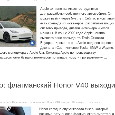
Apple активно нанимает сотрудников
для разработки собственного автомобиля. Он
может выйти через 5–7 лет. Сейчас в компании
есть команда из инженеров, разрабатывающих
систему привода, дизайн интерьера и кузов
машины. В конце 2020 года Apple наняла
бывшего вице-президента Tesla Стюарта
Бауэрса. Кроме того, в Apple недавно перешел
Джонатан Сив, инженер Tesla, BMW и Waymo.
шего менеджера в Apple Car. Команда Apple по производству
а десятками бывших инженеров по аппаратному и программному ...
: флагманский Honor V40 выходи
и
к записи Официально: флагманский Honor V40 выходит 18 января
отключены
Honor сегодня опубликовала тизер, который
раскрыл дату анонса флагманского смартфона