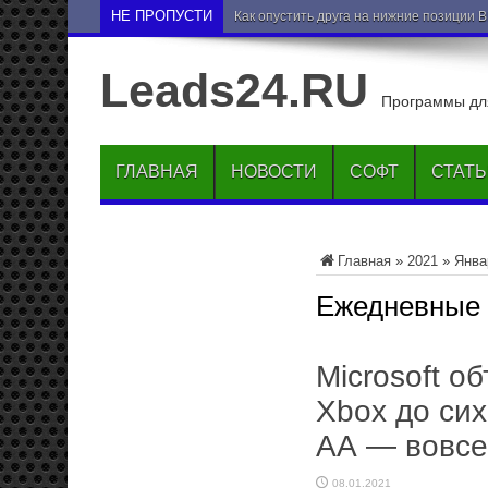
НЕ ПРОПУСТИ
Как опустить друга на нижние позиции 
Leads24.RU
Программы для
ГЛАВНАЯ
НОВОСТИ
СОФТ
СТАТ
Главная
»
2021
»
Янва
Ежедневные
Microsoft о
Xbox до сих
AA — вовсе 
08.01.2021