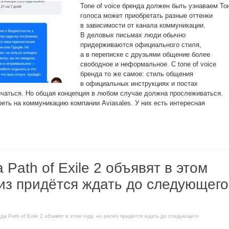
Tone of voice бренда должен быть узнаваем То
голоса может приобретать разные оттенки
в зависимости от канала коммуникации.
В деловых письмах люди обычно
придерживаются официального стиля,
а в переписке с друзьями общение более
свободное и неформальное. С tone of voice
бренда то же самое: стиль общения
в официальных инструкциях и постах
ичаться. Но общая концепция в любом случае должна прослеживаться.
еть на коммуникацию компании Aviasales. У них есть интересная
 Path of Exile 2 объявят в этом
лиз придётся ждать до следующего
да Path of Exile 2 объявят в этом году, но релиз придётся ждать до следующего