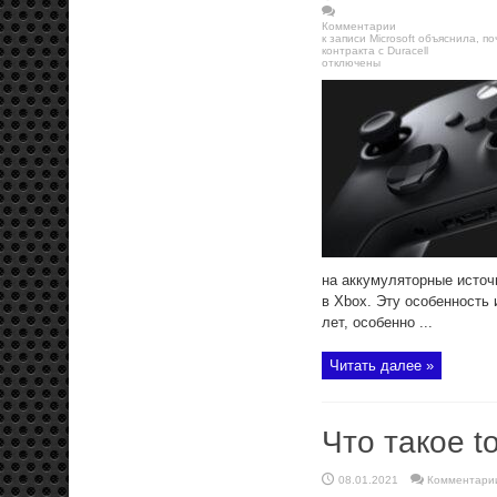
Комментарии
к записи Microsoft объяснила, 
контракта с Duracell
отключены
на аккумуляторные источ
в Xbox. Эту особенность 
лет, особенно ...
Читать далее »
Что такое t
08.01.2021
Комментари