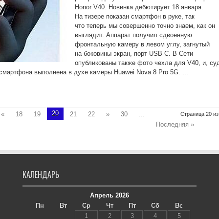
Honor V40. Новинка дебютирует 18 января.
На тизере показан смартфон в руке, так
что теперь мы совершенно точно знаем, как он
выглядит. Аппарат получил сдвоенную
фронтальную камеру в левом углу, загнутый
на боковины экран, порт USB-C. В Сети
опубликованы также фото чехла для V40, и, су
смартфона выполнена в духе камеры Huawei Nova 8 Pro 5G. ...
20
«
18
19
21
22
»
30
...
Страница 20 из
Последняя »
КАЛЕНДАРЬ
Апрель 2026
Пн
Вт
Ср
Чт
Пт
Сб
Вс
1
2
3
4
5