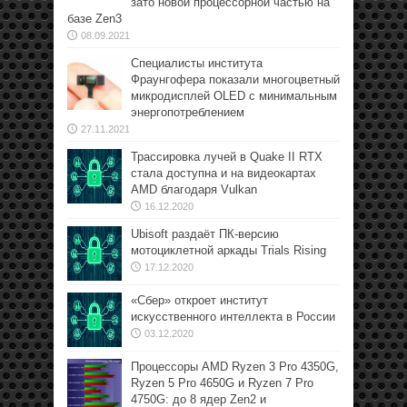
зато новой процессорной частью на
базе Zen3
08.09.2021
Специалисты института
Фраунгофера показали многоцветный
микродисплей OLED с минимальным
энергопотреблением
27.11.2021
Трассировка лучей в Quake II RTX
стала доступна и на видеокартах
AMD благодаря Vulkan
16.12.2020
Ubisoft раздаёт ПК-версию
мотоциклетной аркады Trials Rising
17.12.2020
«Сбер» откроет институт
искусственного интеллекта в России
03.12.2020
Процессоры AMD Ryzen 3 Pro 4350G,
Ryzen 5 Pro 4650G и Ryzen 7 Pro
4750G: до 8 ядер Zen2 и