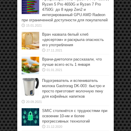
Ryzen 5 Pro 4650G и Ryzen 7 Pro
4750G: до 8 ядер Zen2 и
интегрированный GPU AMD Radeon
при ограниченной доступности для покупателей
15.01.2021
Врач назвала белый хлеб
«десертом» и раскрыла опасность
его употребления
27.11.2021
Врачи-диетологи рассказали, что
лучше всего есть 1 января
01.01.2021
Подогреватель и вспениватель
молока Gastrorag DK-003: быстро и
просто приготовит молочную пену
для кофейных напитков
20.09.2021
SMIC столкнётся с трудностями при
освоении 10-нм и более
прогрессивных технологий
21.12.2020