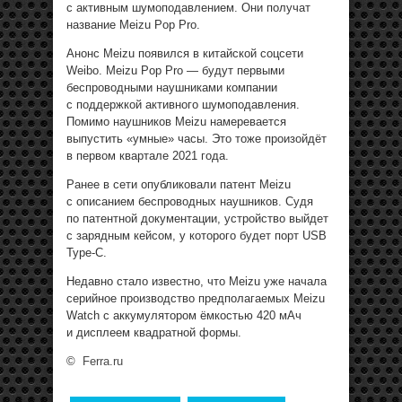
с активным шумоподавлением. Они получат
название Meizu Pop Pro.
Анонс Meizu появился в китайской соцсети
Weibo. Meizu Pop Pro — будут первыми
беспроводными наушниками компании
с поддержкой активного шумоподавления.
Помимо наушников Meizu намеревается
выпустить «умные» часы. Это тоже произойдёт
в первом квартале 2021 года.
Ранее в сети опубликовали патент Meizu
с описанием беспроводных наушников. Судя
по патентной документации, устройство выйдет
с зарядным кейсом, у которого будет порт USB
Type-C.
Недавно стало известно, что Meizu уже начала
серийное производство предполагаемых Meizu
Watch с аккумулятором ёмкостью 420 мАч
и дисплеем квадратной формы.
©
Ferra.ru