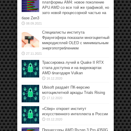
платформы АМ4: новое поколение
APU AMD со все той же графикой, но
зато новой процессорной частью на
базе Zen3
08.09.2021
Специалисты института
Фраунгофера показали многоцветный
микродисплей OLED с минимальным
энергопотреблением
27.11.2021
Трассировка лучей в Quake II RTX
стала доступна и на видеокартах
AMD благодаря Vulkan
16.12.2020
Ubisoft раздаёт ПК-версию
мотоциклетной аркады Trials Rising
17.12.2020
«Сбер» откроет институт
искусственного интеллекта в России
03.12.2020
Процессоры AMD Ryzen 3 Pro 4350G,