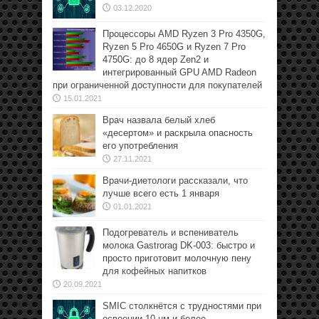
03.12.2020
Процессоры AMD Ryzen 3 Pro 4350G,
Ryzen 5 Pro 4650G и Ryzen 7 Pro
4750G: до 8 ядер Zen2 и
интегрированный GPU AMD Radeon
при ограниченной доступности для покупателей
15.01.2021
Врач назвала белый хлеб
«десертом» и раскрыла опасность
его употребления
27.11.2021
Врачи-диетологи рассказали, что
лучше всего есть 1 января
01.01.2021
Подогреватель и вспениватель
молока Gastrorag DK-003: быстро и
просто приготовит молочную пену
для кофейных напитков
20.09.2021
SMIC столкнётся с трудностями при
освоении 10-нм и более