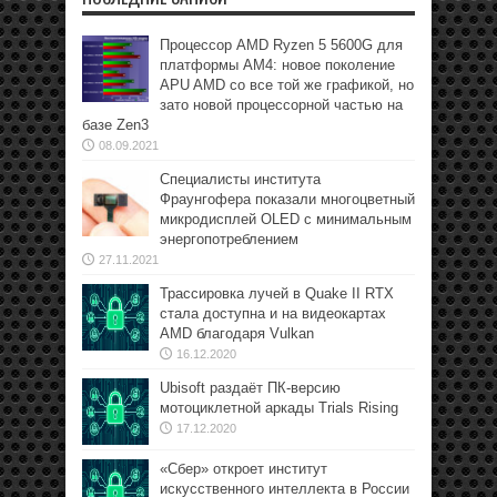
Процессор AMD Ryzen 5 5600G для
платформы АМ4: новое поколение
APU AMD со все той же графикой, но
зато новой процессорной частью на
базе Zen3
08.09.2021
Специалисты института
Фраунгофера показали многоцветный
микродисплей OLED с минимальным
энергопотреблением
27.11.2021
Трассировка лучей в Quake II RTX
стала доступна и на видеокартах
AMD благодаря Vulkan
16.12.2020
Ubisoft раздаёт ПК-версию
мотоциклетной аркады Trials Rising
17.12.2020
«Сбер» откроет институт
искусственного интеллекта в России