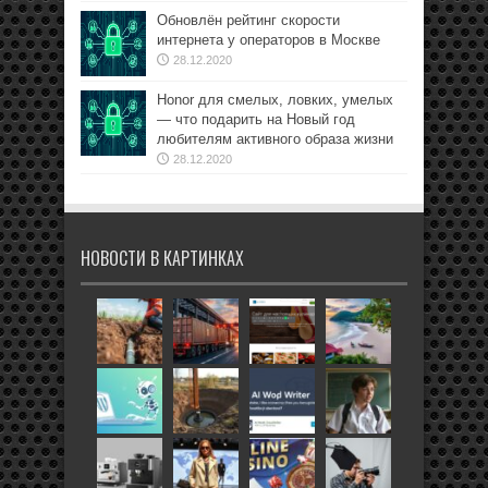
Обновлён рейтинг скорости
интернета у операторов в Москве
28.12.2020
Honor для смелых, ловких, умелых
— что подарить на Новый год
любителям активного образа жизни
28.12.2020
НОВОСТИ В КАРТИНКАХ