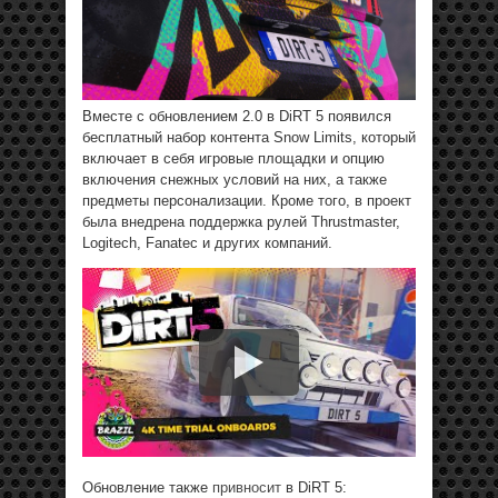
Вместе с обновлением 2.0 в DiRT 5 появился
бесплатный набор контента Snow Limits, который
включает в себя игровые площадки и опцию
включения снежных условий на них, а также
предметы персонализации. Кроме того, в проект
была внедрена поддержка рулей Thrustmaster,
Logitech, Fanatec и других компаний.
Обновление также
привносит
в DiRT 5: