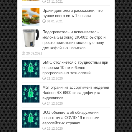
27.11.2021
Врачи-диетологи рассказали, что
лучше всего есть 1 января
01.01.2021
Подогреватель и вспениватель
молока Gastrorag DK-003: быстро и
просто приготовит молочную пену
для кофейных напитков
20.09.2021
SMIC столкнётся с трудностями при
освоении 10-нм и более
прогрессивных технологий
21.12.2020
MSI ограничит ассортимент моделей
Radeon RX 6800 из-за дефицита
видеочипов
24.12.2020
ВОЗ объявила об обнаружении
нового типа COVID-19 в восьми
европейских странах
26.12.2020