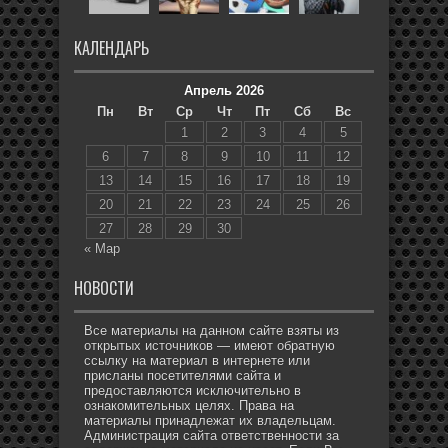
КАЛЕНДАРЬ
Апрель 2026
Пн
Вт
Ср
Чт
Пт
Сб
Вс
1
2
3
4
5
6
7
8
9
10
11
12
13
14
15
16
17
18
19
20
21
22
23
24
25
26
27
28
29
30
« Мар
НОВОСТИ
Все материалы на данном сайте взяты из
открытых источников — имеют обратную
ссылку на материал в интернете или
присланы посетителями сайта и
предоставляются исключительно в
ознакомительных целях. Права на
материалы принадлежат их владельцам.
Администрация сайта ответственности за