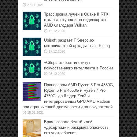
27.11.2021
Трассировка лучей в Quake II RTX
стала доступна и на видеокартах
AMD благодаря Vulkan
16.12.2020
Ubisoft раздаёт ПК-версию
мотоциклетной аркады Trials Rising
17.12.2020
«Сбер» откроет институт
искусственного интеллекта в России
03.12.2020
Процессоры AMD Ryzen 3 Pro 4350G,
Ryzen 5 Pro 4650G и Ryzen 7 Pro
4750G: до 8 ядер Zen2 и
интегрированный GPU AMD Radeon
при ограниченной доступности для покупателей
15.01.2021
Врач назвала белый хлеб
«десертом» и раскрыла опасность
его употребления