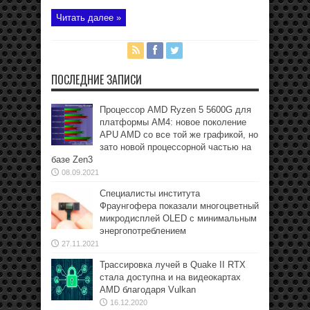
Читать далее »
ПОСЛЕДНИЕ ЗАПИСИ
Процессор AMD Ryzen 5 5600G для
платформы АМ4: новое поколение
APU AMD со все той же графикой, но
зато новой процессорной частью на
базе Zen3
08.09.2021
Специалисты института
Фраунгофера показали многоцветный
микродисплей OLED с минимальным
энергопотреблением
27.11.2021
Трассировка лучей в Quake II RTX
стала доступна и на видеокартах
AMD благодаря Vulkan
16.12.2020