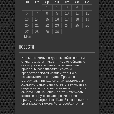
Пн
Вт
Ср
Чт
Пт
Сб
Вс
1
2
3
4
5
6
7
8
9
10
11
12
13
14
15
16
17
18
19
20
21
22
23
24
25
26
27
28
29
30
« Мар
НОВОСТИ
Все материалы на данном сайте взяты из
открытых источников — имеют обратную
ссылку на материал в интернете или
присланы посетителями сайта и
предоставляются исключительно в
ознакомительных целях. Права на
материалы принадлежат их владельцам.
Администрация сайта ответственности за
содержание материала не несет. Если Вы
обнаружили на нашем сайте материалы,
которые нарушают авторские права,
принадлежащие Вам, Вашей компании или
организации, пожалуйста, сообщите нам.