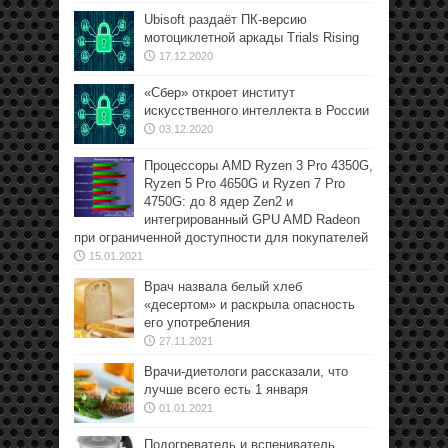
Ubisoft раздаёт ПК-версию
мотоциклетной аркады Trials Rising
17.12.2020
«Сбер» откроет институт
искусственного интеллекта в России
03.12.2020
Процессоры AMD Ryzen 3 Pro 4350G,
Ryzen 5 Pro 4650G и Ryzen 7 Pro
4750G: до 8 ядер Zen2 и
интегрированный GPU AMD Radeon
при ограниченной доступности для покупателей
15.01.2021
Врач назвала белый хлеб
«десертом» и раскрыла опасность
его употребления
27.11.2021
Врачи-диетологи рассказали, что
лучше всего есть 1 января
01.01.2021
Подогреватель и вспениватель