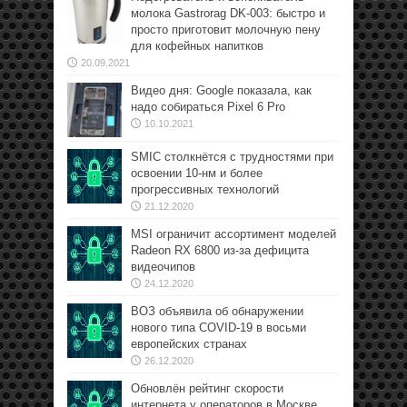
молока Gastrorag DK-003: быстро и
просто приготовит молочную пену
для кофейных напитков
20.09.2021
Видео дня: Google показала, как
надо собираться Pixel 6 Pro
10.10.2021
SMIC столкнётся с трудностями при
освоении 10-нм и более
прогрессивных технологий
21.12.2020
MSI ограничит ассортимент моделей
Radeon RX 6800 из-за дефицита
видеочипов
24.12.2020
ВОЗ объявила об обнаружении
нового типа COVID-19 в восьми
европейских странах
26.12.2020
Обновлён рейтинг скорости
интернета у операторов в Москве