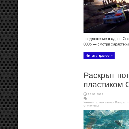
предложение в адрес Code
000р — смотри характери
Читать далее »
Раскрыт по
пластиком 
13.01.2021
Комментарии
к записи Раскрыт 
отключены