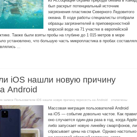
из Ассоциации охраны природы океана в Канад
был раскрыт потенциальный источник
загрязнения пластиком Северного Ледовитого
океана. В ходе работы специалисты отобрали
образцы загрязнителей в приповерхностной
морской воде на 71 участке в европейской
тике. Также были взяты пробы на глубине до 1 015 метров в море
ыло установлено, что большую часть микропластика в пробах составлял
влялись ...
ли iOS нашли новую причину
а Android
и
к записи Пользователи iOS нашли новую причину пересесть на Android
отключены
Массовая миграция пользователей Android
на iOS — событие довольно частое. Как прави
оно случается один-два раза в год, когда Apple
либо запускает новую линейку смартфонов, ли
сбрасывает цены на старые. Однако настолько