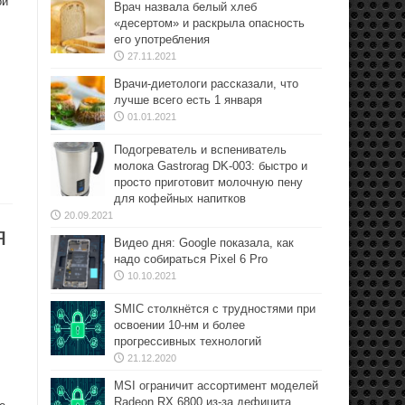
ой
Врач назвала белый хлеб
«десертом» и раскрыла опасность
его употребления
27.11.2021
Врачи-диетологи рассказали, что
лучше всего есть 1 января
01.01.2021
Подогреватель и вспениватель
молока Gastrorag DK-003: быстро и
просто приготовит молочную пену
для кофейных напитков
20.09.2021
я
Видео дня: Google показала, как
надо собираться Pixel 6 Pro
10.10.2021
SMIC столкнётся с трудностями при
освоении 10-нм и более
прогрессивных технологий
21.12.2020
MSI ограничит ассортимент моделей
Radeon RX 6800 из-за дефицита