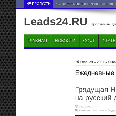
НЕ ПРОПУСТИ
Как опустить друга на нижние позиции 
Leads24.RU
Программы для
ГЛАВНАЯ
НОВОСТИ
СОФТ
СТАТ
Главная
»
2021
»
Янва
Ежедневные
Грядущая H
на русский 
13.01.2021
Комментарии
к записи Гряду