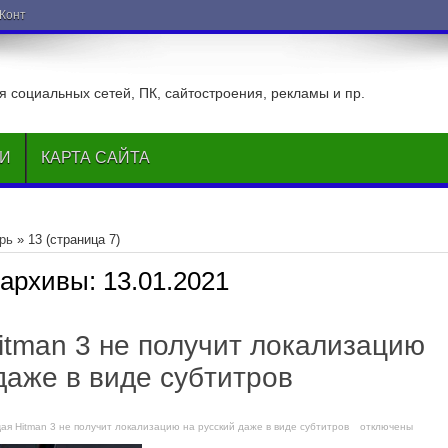
ВКонтакте
 социальных сетей, ПК, сайтостроения, рекламы и пр.
ЬИ
КАРТА САЙТА
рь
»
13
(страница 7)
 архивы:
13.01.2021
itman 3 не получит локализацию
даже в виде субтитров
щая Hitman 3 не получит локализацию на русский даже в виде субтитров
отключены