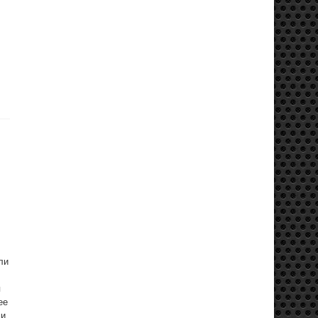
ли
я
ее
ми