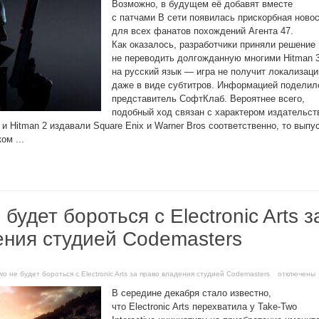
Возможно, в будущем её добавят вместе
с патчами В сети появилась прискорбная ново
для всех фанатов похождений Агента 47.
Как оказалось, разработчики приняли решение
не переводить долгожданную многими Hitman 
на русский язык — игра не получит локализац
даже в виде субтитров. Информацией поделил
представитель СофтКлаб. Вероятнее всего,
подобный ход связан с характером издательст
 и Hitman 2 издавали Square Enix и Warner Bros соответственно, то выпу
ом ...
будет бороться с Electronic Arts з
ения студией Codemasters
wo не будет бороться с Electronic Arts за право владения студией Codemasters
отключены
В середине декабря стало известно,
что Electronic Arts перехватила у Take-Two