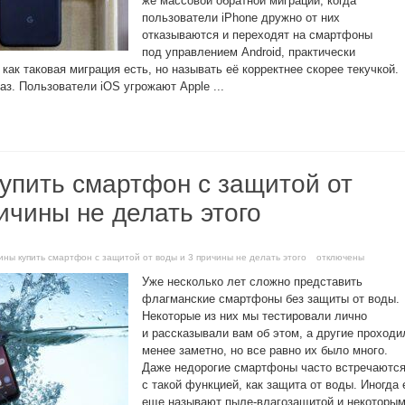
же массовой обратной миграции, когда
пользователи iPhone дружно от них
отказываются и переходят на смартфоны
под управлением Android, практически
как таковая миграция есть, но называть её корректнее скорее текучкой.
аз. Пользователи iOS угрожают Apple ...
купить смартфон с защитой от
ичины не делать этого
чины купить смартфон с защитой от воды и 3 причины не делать этого
отключены
Уже несколько лет сложно представить
флагманские смартфоны без защиты от воды.
Некоторые из них мы тестировали лично
и рассказывали вам об этом, а другие проходи
менее заметно, но все равно их было много.
Даже недорогие смартфоны часто встречаютс
с такой функцией, как защита от воды. Иногда 
еще называют пыле-влагозащитой и некоторы