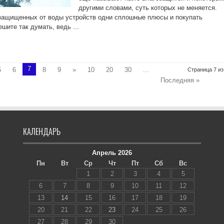
другими словами, суть которых не меняется.
 защищенных от воды устройств одни сплошные плюсы и покупать
шите так думать, ведь ...
7
5
6
8
9
»
10
20
30
...
Страница 7 из
Последняя »
КАЛЕНДАРЬ
Апрель 2026
Пн
Вт
Ср
Чт
Пт
Сб
Вс
1
2
3
4
5
6
7
8
9
10
11
12
13
14
15
16
17
18
19
20
21
22
23
24
25
26
27
28
29
30