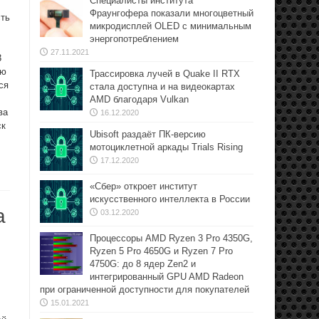
Специалисты института
Фраунгофера показали многоцветный
сть
микродисплей OLED с минимальным
энергопотреблением
27.11.2021
3
ию
Трассировка лучей в Quake II RTX
ся
стала доступна и на видеокартах
AMD благодаря Vulkan
ва
16.12.2020
ск
Ubisoft раздаёт ПК-версию
мотоциклетной аркады Trials Rising
17.12.2020
«Сбер» откроет институт
искусственного интеллекта в России
а
03.12.2020
Процессоры AMD Ryzen 3 Pro 4350G,
Ryzen 5 Pro 4650G и Ryzen 7 Pro
4750G: до 8 ядер Zen2 и
интегрированный GPU AMD Radeon
при ограниченной доступности для покупателей
15.01.2021