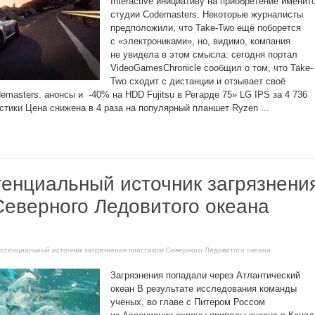
Interactive инициативу на приобретение именит
студии Codemasters. Некоторые журналисты
предположили, что Take-Two ещё поборется
с «электрониками», но, видимо, компания
не увидела в этом смысла: сегодня портал
VideoGamesChronicle сообщил о том, что Take-
Two сходит с дистанции и отзывает своё
masters. анонсы и -40% на HDD Fujitsu в Регарде 75» LG IPS за 4 736
стики Цена снижена в 4 раза на популярный планшет Ryzen ...
тенциальный источник загрязнени
Северного Ледовитого океана
потенциальный источник загрязнения пластиком Северного Ледовитого океана
Загрязнения попадали через Атлантический
океан В результате исследования команды
ученых, во главе с Питером Россом