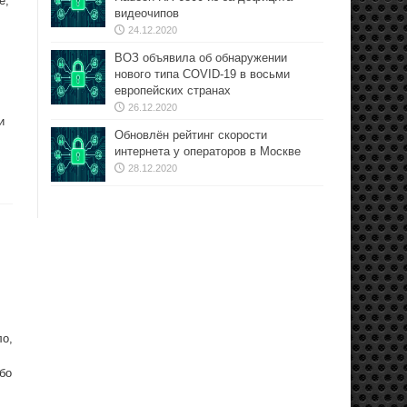
е,
видеочипов
24.12.2020
ВОЗ объявила об обнаружении
нового типа COVID-19 в восьми
европейских странах
26.12.2020
и
Обновлён рейтинг скорости
интернета у операторов в Москве
28.12.2020
ло,
бо