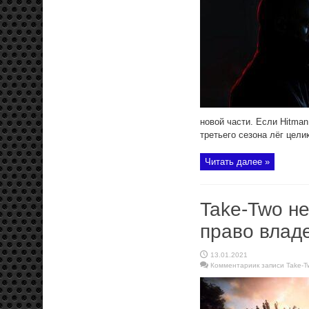
новой части. Если Hitman
третьего сезона лёг целик
Читать далее »
Take-Two не 
право влад
13.01.2021
Комментарии
к записи Take-T