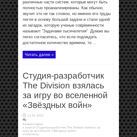
различные части систем, которые могут быть
полностью проанализированы. Как обычно,
звучит это не так сложно, но именно его труды
легли в основу большой задачи и стали одной
из загадок, которую ученые современности
называют ”Задачами тысячелетия”. Думаю вы
легко согласитесь, что если подождать
достаточное количество времени, то ...
Читать далее »
Студия-разработчик
The Division взялась
за игру во вселенной
«Звёздных войн»
13.01.2021
Комментарии
к записи Студия-разработчик The Division взялась за
игру во вселенной «Звёздных войн»
отключены