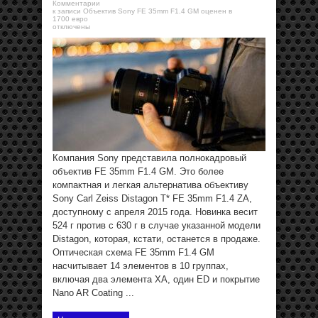
Комментарии
к записи Объектив Sony FE 35mm F1.4 GM оценен в
1700 евро
отключены
Компания Sony представила полнокадровый
объектив FE 35mm F1.4 GM. Это более
компактная и легкая альтернатива объективу
Sony Carl Zeiss Distagon T* FE 35mm F1.4 ZA,
доступному с апреля 2015 года. Новинка весит
524 г против с 630 г в случае указанной модели
Distagon, которая, кстати, останется в продаже.
Оптическая схема FE 35mm F1.4 GM
насчитывает 14 элементов в 10 группах,
включая два элемента XA, один ED и покрытие
Nano AR Coating ...