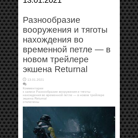
13.01.2021
Разнообразие
вооружения и тяготы
нахождения во
временной петле — в
новом трейлере
экшена Returnal
13.01.2021
Комментарии
к записи Разнообразие вооружения и тяготы
нахождения во временной петле — в новом трейлере
экшена Returnal
отключены