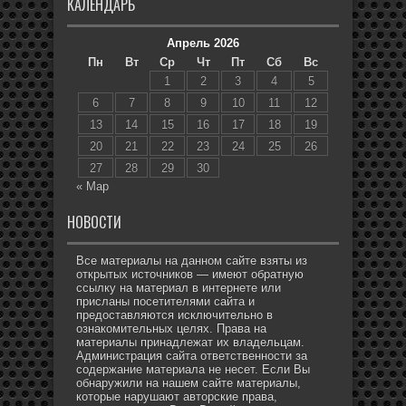
КАЛЕНДАРЬ
Апрель 2026
Пн
Вт
Ср
Чт
Пт
Сб
Вс
1
2
3
4
5
6
7
8
9
10
11
12
13
14
15
16
17
18
19
20
21
22
23
24
25
26
27
28
29
30
« Мар
НОВОСТИ
Все материалы на данном сайте взяты из
открытых источников — имеют обратную
ссылку на материал в интернете или
присланы посетителями сайта и
предоставляются исключительно в
ознакомительных целях. Права на
материалы принадлежат их владельцам.
Администрация сайта ответственности за
содержание материала не несет. Если Вы
обнаружили на нашем сайте материалы,
которые нарушают авторские права,