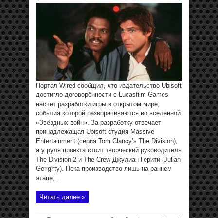
Портал Wired сообщил, что издательство Ubisoft
достигло договорённости с Lucasfilm Games
насчёт разработки игры в открытом мире,
события которой разворачиваются во вселенной
«Звёздных войн». За разработку отвечает
принадлежащая Ubisoft студия Massive
Entertainment (серия Tom Clancy’s The Division),
а у руля проекта стоит творческий руководитель
The Division 2 и The Crew Джулиан Герити (Julian
Gerighty). Пока производство лишь на раннем
этапе, ...
Читать далее »