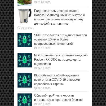
01.01.2021
Подогреватель и вспениватель
молока Gastrorag DK-003: быстро и
просто приготовит молочную пену
для кофейных напитков
20.09.2021
SMIC столкнётся с трудностями при
освоении 10-нм и более
прогрессивных технологий
21.12.2020
MSI ограничит ассортимент моделей
Radeon RX 6800 из-за дефицита
видеочипов
24.12.2020
ВОЗ объявила об обнаружении
нового типа COVID-19 в восьми
европейских странах
26.12.2020
Обновлён рейтинг скорости
интернета у операторов в Москве
28.12.2020