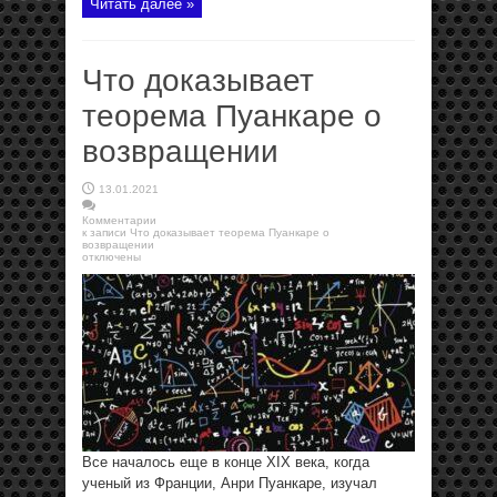
Читать далее »
Что доказывает
теорема Пуанкаре о
возвращении
13.01.2021
Комментарии
к записи Что доказывает теорема Пуанкаре о
возвращении
отключены
Все началось еще в конце XIX века, когда
ученый из Франции, Анри Пуанкаре, изучал