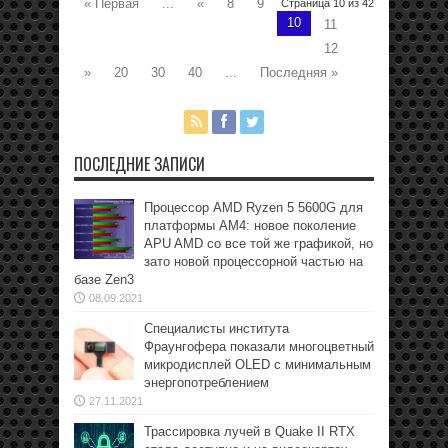
« Первая
...
«
8
9
Страница 10 из 42
10
11
12
»
20
30
40
...
Последняя »
ПОСЛЕДНИЕ ЗАПИСИ
Процессор AMD Ryzen 5 5600G для
платформы АМ4: новое поколение
APU AMD со все той же графикой, но
зато новой процессорной частью на
базе Zen3
08.09.2021
Специалисты института
Фраунгофера показали многоцветный
микродисплей OLED с минимальным
энергопотреблением
27.11.2021
Трассировка лучей в Quake II RTX