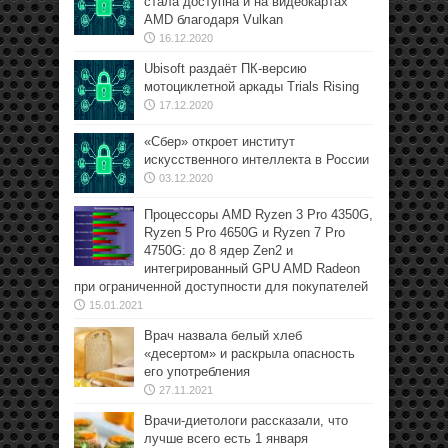
стала доступна и на видеокартах
AMD благодаря Vulkan
16.12.2020
Ubisoft раздаёт ПК-версию
мотоциклетной аркады Trials Rising
17.12.2020
«Сбер» откроет институт
искусственного интеллекта в России
03.12.2020
Процессоры AMD Ryzen 3 Pro 4350G,
Ryzen 5 Pro 4650G и Ryzen 7 Pro
4750G: до 8 ядер Zen2 и
интегрированный GPU AMD Radeon
при ограниченной доступности для покупателей
15.01.2021
Врач назвала белый хлеб
«десертом» и раскрыла опасность
его употребления
27.11.2021
Врачи-диетологи рассказали, что
лучше всего есть 1 января