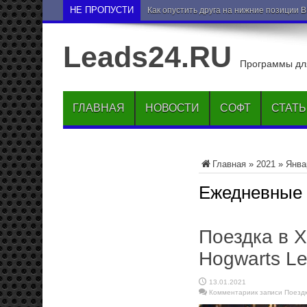
НЕ ПРОПУСТИ
Как опустить друга на нижние позиции 
Leads24.RU
Программы для
ГЛАВНАЯ
НОВОСТИ
СОФТ
СТАТ
Главная
»
2021
»
Янва
Ежедневные
Поездка в Х
Hogwarts Le
13.01.2021
Комментарии
к записи Поезд