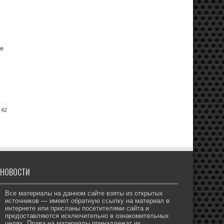
ые
 42
НОВОСТИ
Все материалы на данном сайте взяты из открытых
источников — имеют обратную ссылку на материал в
интернете или присланы посетителями сайта и
предоставляются исключительно в ознакомительных
целях. Права на материалы принадлежат их