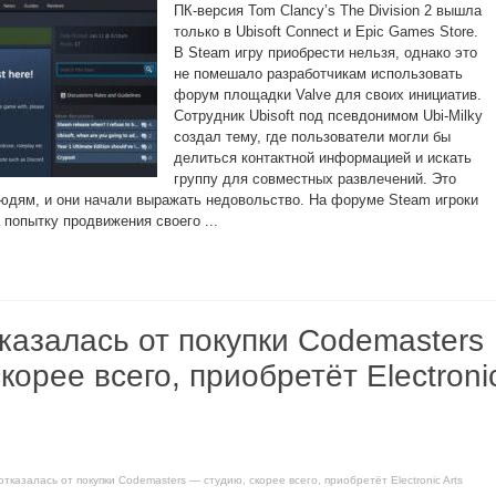
ПК-версия Tom Clancy’s The Division 2 вышла
только в Ubisoft Connect и Epic Games Store.
В Steam игру приобрести нельзя, однако это
не помешало разработчикам использовать
форум площадки Valve для своих инициатив.
Сотрудник Ubisoft под псевдонимом Ubi-Milky
создал тему, где пользователи могли бы
делиться контактной информацией и искать
группу для совместных развлечений. Это
юдям, и они начали выражать недовольство. На форуме Steam игроки
а попытку продвижения своего ...
казалась от покупки Codemasters
корее всего, приобретёт Electroni
отказалась от покупки Codemasters — студию, скорее всего, приобретёт Electronic Arts