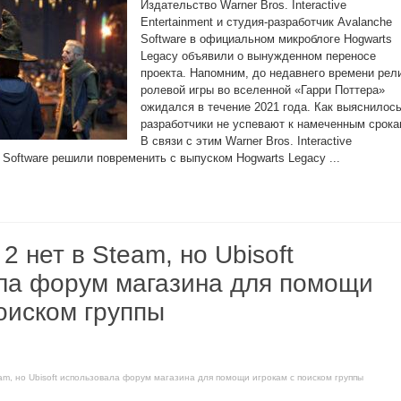
Издательство Warner Bros. Interactive
Entertainment и студия-разработчик Avalanche
Software в официальном микроблоге Hogwarts
Legacy объявили о вынужденном переносе
проекта. Напомним, до недавнего времени рел
ролевой игры во вселенной «Гарри Поттера»
ожидался в течение 2021 года. Как выяснилось
разработчики не успевают к намеченным срока
В связи с этим Warner Bros. Interactive
e Software решили повременить с выпуском Hogwarts Legacy ...
 2 нет в Steam, но Ubisoft
ла форум магазина для помощи
оиском группы
team, но Ubisoft использовала форум магазина для помощи игрокам с поиском группы