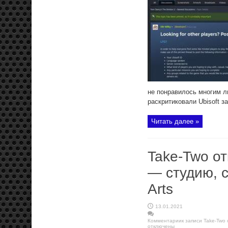
не понравилось многим л
раскритиковали Ubisoft з
Читать далее »
Take-Two от
— студию, с
Arts
13.01.2021
Комментарии
к записи Take-Two 
отключены