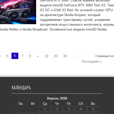
GeForce RTX 3060. Список новинок включает
модели Inno3D GeForce RTX 3060 Twin X2, Twin
X2 OC и iChill X3 Red. Их основой служит GPU
на архитектуре Nvidia Ampere, который
поддерживает трассировку лучей, ускорение
алгоритмов искусственного интеллекта, игров
Nvidia Reflex и Nvidia Broadcast. Особенностью модели Inno3D Nvidia
6
4
5
7
8
»
10
20
30
...
Страница 6 из
Последняя »
КАЛЕНДАРЬ
Апрель 2026
Пн
Вт
Ср
Чт
Пт
Сб
Вс
1
2
3
4
5