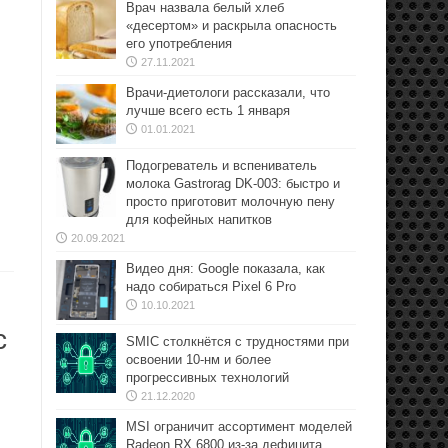
Врач назвала белый хлеб
«десертом» и раскрыла опасность
его употребления
27.11.2021
Врачи-диетологи рассказали, что
лучше всего есть 1 января
01.01.2021
Подогреватель и вспениватель
молока Gastrorag DK-003: быстро и
просто приготовит молочную пену
для кофейных напитков
20.09.2021
Видео дня: Google показала, как
надо собираться Pixel 6 Pro
10.10.2021
c
SMIC столкнётся с трудностями при
освоении 10-нм и более
прогрессивных технологий
21.12.2020
MSI ограничит ассортимент моделей
Radeon RX 6800 из-за дефицита