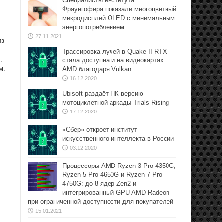
Специалисты института
Фраунгофера показали многоцветный
микродисплей OLED с минимальным
энергопотреблением
27.11.2021
из
Трассировка лучей в Quake II RTX
,
стала доступна и на видеокартах
м.
AMD благодаря Vulkan
16.12.2020
Ubisoft раздаёт ПК-версию
мотоциклетной аркады Trials Rising
17.12.2020
«Сбер» откроет институт
искусственного интеллекта в России
03.12.2020
Процессоры AMD Ryzen 3 Pro 4350G,
Ryzen 5 Pro 4650G и Ryzen 7 Pro
4750G: до 8 ядер Zen2 и
интегрированный GPU AMD Radeon
при ограниченной доступности для покупателей
15.01.2021