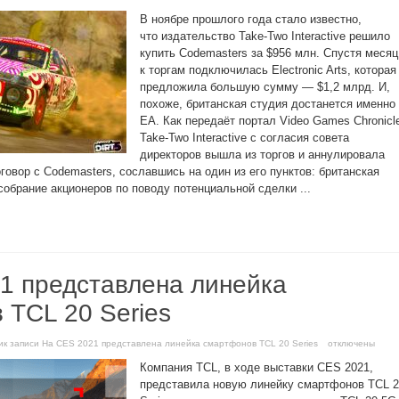
В ноябре прошлого года стало известно,
что издательство Take-Two Interactive решило
купить Codemasters за $956 млн. Спустя месяц
к торгам подключилась Electronic Arts, которая
предложила большую сумму — $1,2 млрд. И,
похоже, британская студия достанется именно
ЕА. Как передаёт портал Video Games Chronicl
Take-Two Interactive с согласия совета
директоров вышла из торгов и аннулировала
овор с Codemasters, сославшись на один из его пунктов: британская
собрание акционеров по поводу потенциальной сделки ...
1 представлена линейка
 TCL 20 Series
и
к записи На CES 2021 представлена линейка смартфонов TCL 20 Series
отключены
Компания TCL, в ходе выставки CES 2021,
представила новую линейку смартфонов TCL 