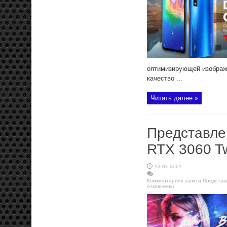
оптимизирующей изображ
качество ...
Читать далее »
Представле
RTX 3060 Tw
13.01.2021
Комментарии
к записи Представ
отключены