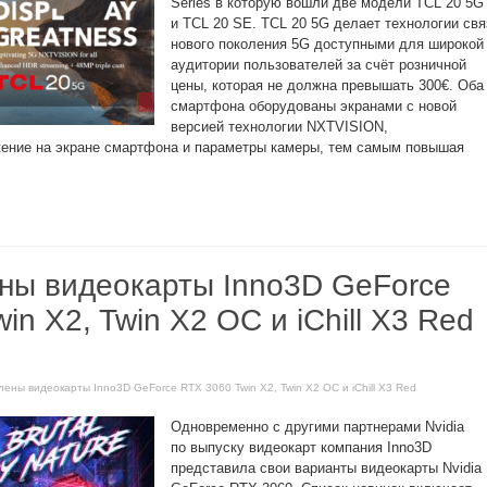
Series в которую вошли две модели TCL 20 5G
и TCL 20 SE. TCL 20 5G делает технологии свя
нового поколения 5G доступными для широкой
аудитории пользователей за счёт розничной
цены, которая не должна превышать 300€. Оба
смартфона оборудованы экранами с новой
версией технологии NXTVISION,
ение на экране смартфона и параметры камеры, тем самым повышая
ны видеокарты Inno3D GeForce
in X2, Twin X2 OC и iChill X3 Red
лены видеокарты Inno3D GeForce RTX 3060 Twin X2, Twin X2 OC и iChill X3 Red
Одновременно с другими партнерами Nvidia
по выпуску видеокарт компания Inno3D
представила свои варианты видеокарты Nvidia