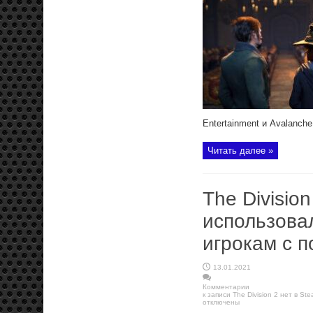
Entertainment и Avalanch
Читать далее »
The Division
использова
игрокам с п
13.01.2021
Комментарии
к записи The Division 2 нет в S
отключены