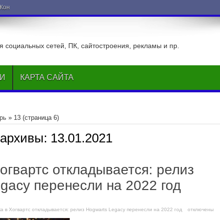
ВКонтакте
 социальных сетей, ПК, сайтостроения, рекламы и пр.
ЬИ
КАРТА САЙТА
рь
»
13
(страница 6)
 архивы:
13.01.2021
огвартс откладывается: релиз
gacy перенесли на 2022 год
ка в Хогвартс откладывается: релиз Hogwarts Legacy перенесли на 2022 год
отключены