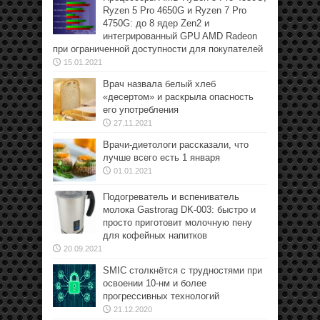
Ryzen 5 Pro 4650G и Ryzen 7 Pro
4750G: до 8 ядер Zen2 и
интегрированный GPU AMD Radeon
при ограниченной доступности для покупателей
15.01.2021
Врач назвала белый хлеб
«десертом» и раскрыла опасность
его употребления
27.11.2021
Врачи-диетологи рассказали, что
лучше всего есть 1 января
01.01.2021
Подогреватель и вспениватель
молока Gastrorag DK-003: быстро и
просто приготовит молочную пену
для кофейных напитков
20.09.2021
SMIC столкнётся с трудностями при
освоении 10-нм и более
прогрессивных технологий
21.12.2020