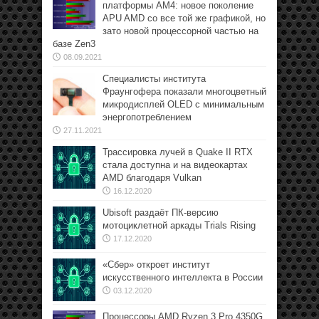
платформы АМ4: новое поколение
APU AMD со все той же графикой, но
зато новой процессорной частью на
базе Zen3
08.09.2021
Специалисты института
Фраунгофера показали многоцветный
микродисплей OLED с минимальным
энергопотреблением
27.11.2021
Трассировка лучей в Quake II RTX
стала доступна и на видеокартах
AMD благодаря Vulkan
16.12.2020
Ubisoft раздаёт ПК-версию
мотоциклетной аркады Trials Rising
17.12.2020
«Сбер» откроет институт
искусственного интеллекта в России
03.12.2020
Процессоры AMD Ryzen 3 Pro 4350G,