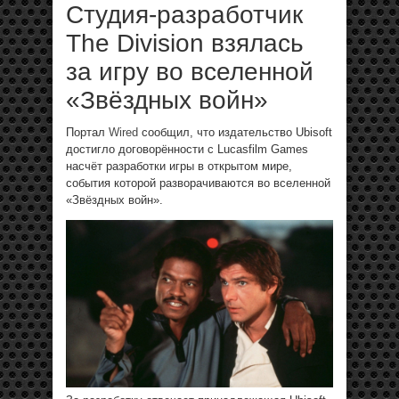
Студия-разработчик
The Division взялась
за игру во вселенной
«Звёздных войн»
Портал
Wired
сообщил, что издательство Ubisoft
достигло договорённости с Lucasfilm Games
насчёт разработки игры в открытом мире,
события которой разворачиваются во вселенной
«Звёздных войн».