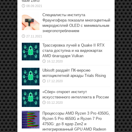
базе Zen3
08.09.2021
Специалисты института
Фраунгофера показали многоцветный
микродисплей OLED с минимальным
энергопотреблением
27.11.2021
Трассировка лучей в Quake II RTX
стала доступна и на видеокартах
AMD благодаря Vulkan
16.12.2020
Ubisoft раздаёт ПК-версию
мотоциклетной аркады Trials Rising
17.12.2020
«Сбер» откроет институт
искусственного интеллекта в России
03.12.2020
Процессоры AMD Ryzen 3 Pro 4350G,
Ryzen 5 Pro 4650G и Ryzen 7 Pro
4750G: до 8 ядер Zen2 и
интегрированный GPU AMD Radeon