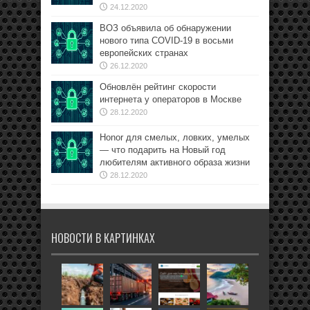
24.12.2020
ВОЗ объявила об обнаружении
нового типа COVID-19 в восьми
европейских странах
26.12.2020
Обновлён рейтинг скорости
интернета у операторов в Москве
28.12.2020
Honor для смелых, ловких, умелых
— что подарить на Новый год
любителям активного образа жизни
28.12.2020
НОВОСТИ В КАРТИНКАХ