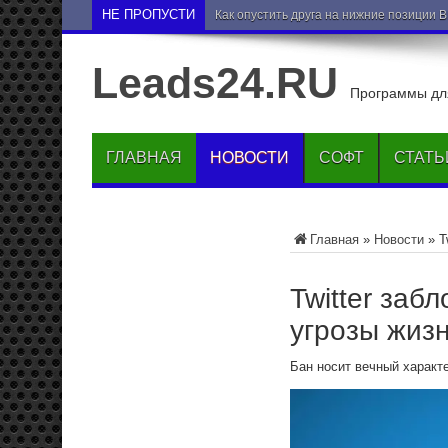
НЕ ПРОПУСТИ
Как опустить друга на нижние позиции 
Leads24.RU
Программы для
ГЛАВНАЯ
НОВОСТИ
СОФТ
СТАТЬ
Главная
»
Новости
»
T
Twitter заб
угрозы жиз
Бан носит вечный характ