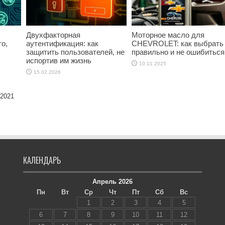
Двухфакторная
Моторное масло для
о,
аутентификация: как
CHEVROLET: как выбрать
защитить пользователей, не
правильно и не ошибиться
испортив им жизнь
10.11.2025
15.02.2026
 2021
КАЛЕНДАРЬ
Апрель 2026
Пн
Вт
Ср
Чт
Пт
Сб
Вс
1
2
3
4
5
6
7
8
9
10
11
12