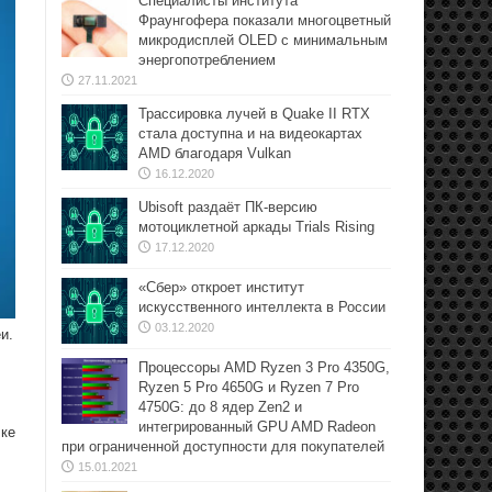
Специалисты института
Фраунгофера показали многоцветный
микродисплей OLED с минимальным
энергопотреблением
27.11.2021
Трассировка лучей в Quake II RTX
стала доступна и на видеокартах
AMD благодаря Vulkan
16.12.2020
Ubisoft раздаёт ПК-версию
мотоциклетной аркады Trials Rising
17.12.2020
«Сбер» откроет институт
искусственного интеллекта в России
03.12.2020
и.
Процессоры AMD Ryzen 3 Pro 4350G,
Ryzen 5 Pro 4650G и Ryzen 7 Pro
4750G: до 8 ядер Zen2 и
интегрированный GPU AMD Radeon
чке
при ограниченной доступности для покупателей
15.01.2021