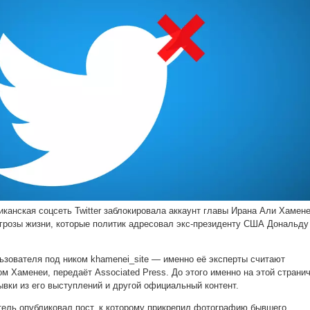
иканская соцсеть Twitter заблокировала аккаунт главы Ирана Али Хамене
угрозы жизни, которые политик адресовал экс-президенту США Дональду
льзователя под ником khamenei_site — именно её эксперты считают
 Хаменеи, передаёт Associated Press. До этого именно на этой страни
ывки из его выступлений и другой официальный контент.
тель опубликовал пост, к которому прикрепил фотографию бывшего