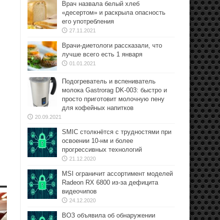
Врач назвала белый хлеб
«десертом» и раскрыла опасность
его употребления
27.11.2021
Врачи-диетологи рассказали, что
лучше всего есть 1 января
01.01.2021
Подогреватель и вспениватель
молока Gastrorag DK-003: быстро и
просто приготовит молочную пену
для кофейных напитков
20.09.2021
SMIC столкнётся с трудностями при
освоении 10-нм и более
прогрессивных технологий
21.12.2020
MSI ограничит ассортимент моделей
Radeon RX 6800 из-за дефицита
видеочипов
24.12.2020
ВОЗ объявила об обнаружении