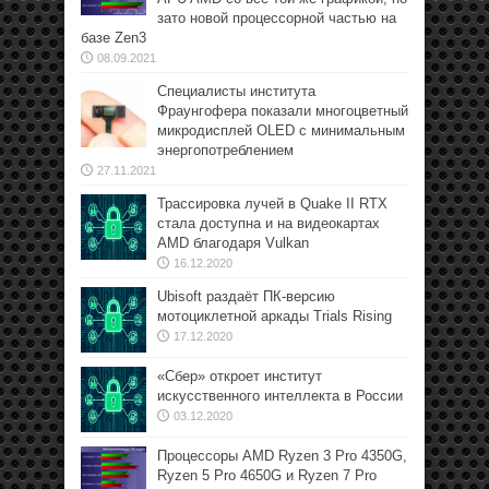
зато новой процессорной частью на
базе Zen3
08.09.2021
Специалисты института
Фраунгофера показали многоцветный
микродисплей OLED с минимальным
энергопотреблением
27.11.2021
Трассировка лучей в Quake II RTX
стала доступна и на видеокартах
AMD благодаря Vulkan
16.12.2020
Ubisoft раздаёт ПК-версию
мотоциклетной аркады Trials Rising
17.12.2020
«Сбер» откроет институт
искусственного интеллекта в России
03.12.2020
Процессоры AMD Ryzen 3 Pro 4350G,
Ryzen 5 Pro 4650G и Ryzen 7 Pro