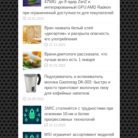
4750G: до 8 ядер Zen2 и
интегрированный GPU AMD Radeon
при ограниченной доступности для покупателей
15.01.2021
Врач назвала белый хлеб
«десертом» и раскрыла опасность
его употребления
27.11.2021
Врачи-диетологи рассказали, что
лучше всего есть 1 января
01.01.2021
Подогреватель и вспениватель
молока Gastrorag DK-003: быстро и
просто приготовит молочную пену
для кофейных напитков
20.09.2021
SMIC столкнётся с трудностями при
освоении 10-нм и более
прогрессивных технологий
21.12.2020
MSI ограничит ассортимент моделей