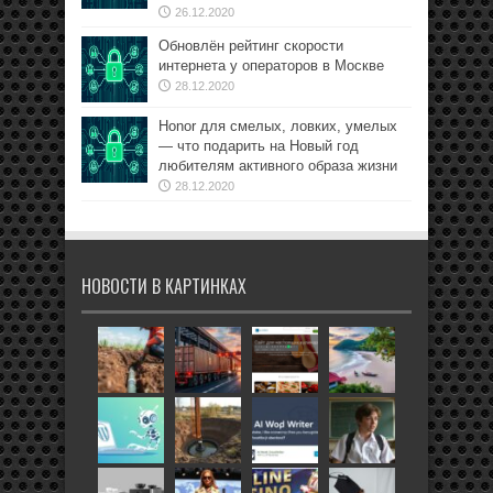
26.12.2020
Обновлён рейтинг скорости
интернета у операторов в Москве
28.12.2020
Honor для смелых, ловких, умелых
— что подарить на Новый год
любителям активного образа жизни
28.12.2020
НОВОСТИ В КАРТИНКАХ