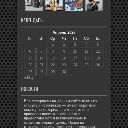
КАЛЕНДАРЬ
Апрель 2026
Пн
Вт
Ср
Чт
Пт
Сб
Вс
1
2
3
4
5
6
7
8
9
10
11
12
13
14
15
16
17
18
19
20
21
22
23
24
25
26
27
28
29
30
« Мар
НОВОСТИ
Все материалы на данном сайте взяты из
открытых источников — имеют обратную
ссылку на материал в интернете или
присланы посетителями сайта и
предоставляются исключительно в
ознакомительных целях. Права на
материалы принадлежат их владельцам.