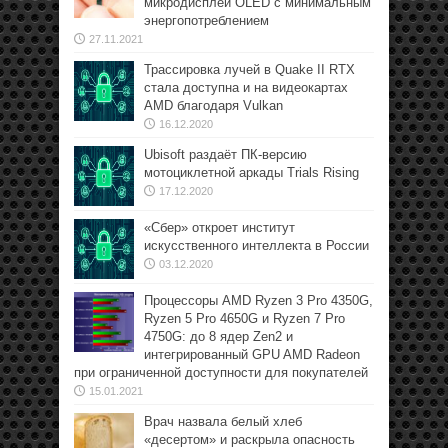
микродисплей OLED с минимальным
энергопотреблением
27.11.2021
Трассировка лучей в Quake II RTX
стала доступна и на видеокартах
AMD благодаря Vulkan
16.12.2020
Ubisoft раздаёт ПК-версию
мотоциклетной аркады Trials Rising
17.12.2020
«Сбер» откроет институт
искусственного интеллекта в России
03.12.2020
Процессоры AMD Ryzen 3 Pro 4350G,
Ryzen 5 Pro 4650G и Ryzen 7 Pro
4750G: до 8 ядер Zen2 и
интегрированный GPU AMD Radeon
при ограниченной доступности для покупателей
15.01.2021
Врач назвала белый хлеб
«десертом» и раскрыла опасность