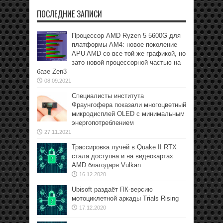
ПОСЛЕДНИЕ ЗАПИСИ
Процессор AMD Ryzen 5 5600G для
платформы АМ4: новое поколение
APU AMD со все той же графикой, но
зато новой процессорной частью на
базе Zen3
08.09.2021
Специалисты института
Фраунгофера показали многоцветный
микродисплей OLED с минимальным
энергопотреблением
27.11.2021
Трассировка лучей в Quake II RTX
стала доступна и на видеокартах
AMD благодаря Vulkan
16.12.2020
Ubisoft раздаёт ПК-версию
мотоциклетной аркады Trials Rising
17.12.2020