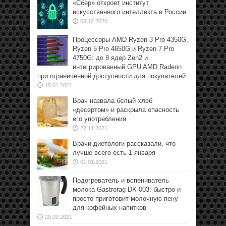
«Сбер» откроет институт
искусственного интеллекта в России
03.12.2020
Процессоры AMD Ryzen 3 Pro 4350G,
Ryzen 5 Pro 4650G и Ryzen 7 Pro
4750G: до 8 ядер Zen2 и
интегрированный GPU AMD Radeon
при ограниченной доступности для покупателей
15.01.2021
Врач назвала белый хлеб
«десертом» и раскрыла опасность
его употребления
27.11.2021
Врачи-диетологи рассказали, что
лучше всего есть 1 января
01.01.2021
Подогреватель и вспениватель
молока Gastrorag DK-003: быстро и
просто приготовит молочную пену
для кофейных напитков
20.09.2021