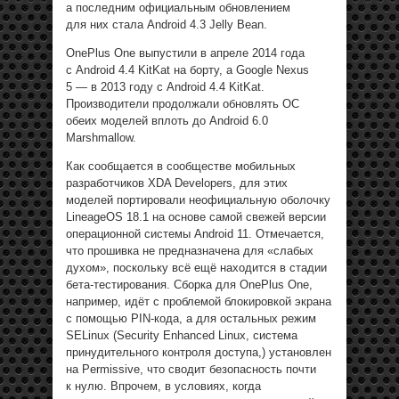
а последним официальным обновлением
для них стала Android 4.3 Jelly Bean.
OnePlus One выпустили в апреле 2014 года
с Android 4.4 KitKat на борту, а Google Nexus
5 — в 2013 году с Android 4.4 KitKat.
Производители продолжали обновлять ОС
обеих моделей вплоть до Android 6.0
Marshmallow.
Как сообщается в сообществе мобильных
разработчиков XDA Developers, для этих
моделей портировали неофициальную оболочку
LineageOS 18.1 на основе самой свежей версии
операционной системы Android 11. Отмечается,
что прошивка не предназначена для «слабых
духом», поскольку всё ещё находится в стадии
бета-тестирования. Сборка для OnePlus One,
например, идёт с проблемой блокировкой экрана
с помощью PIN-кода, а для остальных режим
SELinux (Security Enhanced Linux, система
принудительного контроля доступа,) установлен
на Permissive, что сводит безопасность почти
к нулю. Впрочем, в условиях, когда