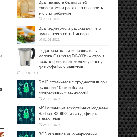
Врач назвала белый хлеб
«десертом» и раскрыла опасность
его употребления
27.11.2021
Врачи-диетологи рассказали, что
лучше всего есть 1 января
01.01.2021
Подогреватель и вспениватель
e
молока Gastrorag DK-003: быстро и
просто приготовит молочную пену
для кофейных напитков
20.09.2021
SMIC столкнётся с трудностями при
освоении 10-нм и более
д
прогрессивных технологий
21.12.2020
MSI ограничит ассортимент моделей
Radeon RX 6800 из-за дефицита
видеочипов
24.12.2020
ВОЗ объявила об обнаружении