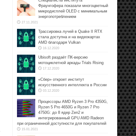
Специалисты института
Фраунгофера показали многоцветный
микродисплей OLED с минимальным
энергопотреблением
27.11.2021
Трассировка лучей в Quake II RTX
стала доступна и на видеокартах
AMD благодаря Vulkan
16.12.2020
Ubisoft раздаёт ПК-версию
мотоциклетной аркады Trials Rising
17.12.2020
«Сбер» откроет институт
искусственного интеллекта в России
03.12.2020
Процессоры AMD Ryzen 3 Pro 4350G,
Ryzen 5 Pro 4650G и Ryzen 7 Pro
4750G: до 8 ядер Zen2 и
интегрированный GPU AMD Radeon
при ограниченной доступности для покупателей
15.01.2021
.