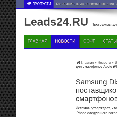
НЕ ПРОПУСТИ
Как опустить друга на нижние позиции 
Leads24.RU
Программы для
ГЛАВНАЯ
НОВОСТИ
СОФТ
СТАТЬ
Главная
»
Новости
»
S
для смартфонов Apple iP
Samsung Di
поставщико
смартфонов
Источник утверждает, ч
iPhone следующего покол