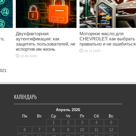
Двухфакторная
Моторное масло для
о,
аутентификация: как
CHEVROLET: как выбрать
защитить пользователей, не
правильно и не ошибиться
испортив им жизнь
10.11.2025
15.02.2026
2021
КАЛЕНДАРЬ
Апрель 2026
Пн
Вт
Ср
Чт
Пт
Сб
Вс
1
2
3
4
5
6
7
8
9
10
11
12