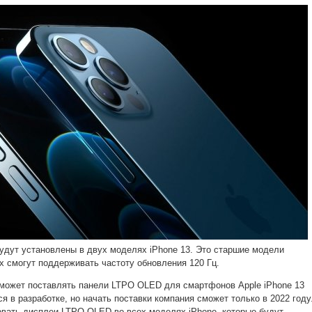
будут установлены в двух моделях iPhone 13. Это старшие модели
х смогут поддерживать частоту обновления 120 Гц.
сможет поставлять панели LTPO OLED для смартфонов Apple iPhone 13
ся в разработке, но начать поставки компания сможет только в 2022 году
овать дисплеи LTPO OLED во всех моделях iPhone, которые будут