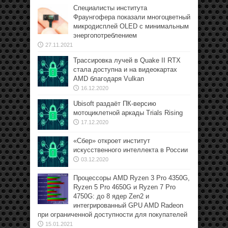
Специалисты института
Фраунгофера показали многоцветный
микродисплей OLED с минимальным
энергопотреблением
27.11.2021
Трассировка лучей в Quake II RTX
стала доступна и на видеокартах
AMD благодаря Vulkan
16.12.2020
Ubisoft раздаёт ПК-версию
мотоциклетной аркады Trials Rising
17.12.2020
«Сбер» откроет институт
искусственного интеллекта в России
03.12.2020
Процессоры AMD Ryzen 3 Pro 4350G,
Ryzen 5 Pro 4650G и Ryzen 7 Pro
4750G: до 8 ядер Zen2 и
интегрированный GPU AMD Radeon
при ограниченной доступности для покупателей
15.01.2021