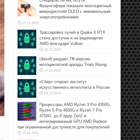
Специалисты института
Фраунгофера показали многоцветный
микродисплей OLED с минимальным
энергопотреблением
27.11.2021
Трассировка лучей в Quake II RTX
стала доступна и на видеокартах
AMD благодаря Vulkan
16.12.2020
Ubisoft раздаёт ПК-версию
мотоциклетной аркады Trials Rising
17.12.2020
«Сбер» откроет институт
искусственного интеллекта в России
03.12.2020
Процессоры AMD Ryzen 3 Pro 4350G,
Ryzen 5 Pro 4650G и Ryzen 7 Pro
4750G: до 8 ядер Zen2 и
интегрированный GPU AMD Radeon
при ограниченной доступности для покупателей
15.01.2021