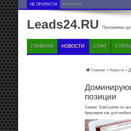
НЕ ПРОПУСТИ
Как опустить друга на нижние позиции 
Leads24.RU
Программы для
ГЛАВНАЯ
НОВОСТИ
СОФТ
СТАТЬ
Главная
»
Новости
»
Д
Доминирующ
позиции
Сервис StatCounter по а
браузеров как для мобил