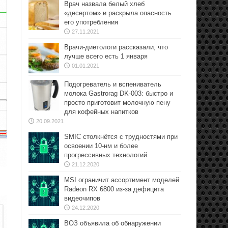
Врач назвала белый хлеб
«десертом» и раскрыла опасность
его употребления
27.11.2021
Врачи-диетологи рассказали, что
лучше всего есть 1 января
01.01.2021
Подогреватель и вспениватель
молока Gastrorag DK-003: быстро и
просто приготовит молочную пену
для кофейных напитков
20.09.2021
SMIC столкнётся с трудностями при
освоении 10-нм и более
прогрессивных технологий
21.12.2020
MSI ограничит ассортимент моделей
Radeon RX 6800 из-за дефицита
видеочипов
24.12.2020
ВОЗ объявила об обнаружении