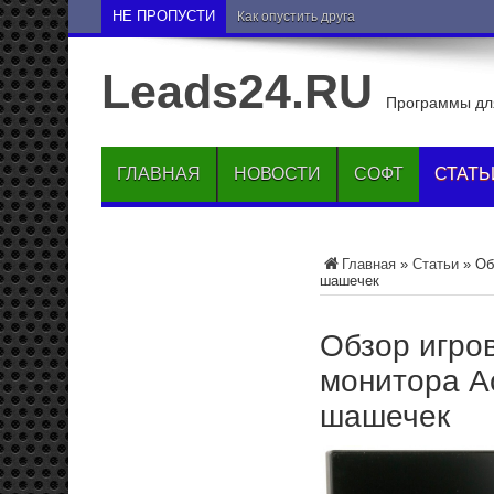
НЕ ПРОПУСТИ
Как опустить друга на нижние позиции 
Leads24.RU
Программы для
ГЛАВНАЯ
НОВОСТИ
СОФТ
СТАТЬ
Главная
»
Статьи
»
Об
шашечек
Обзор игро
монитора Ac
шашечек