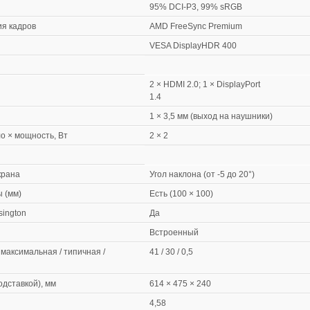
95% DCI-P3, 99% sRGB
я кадров
AMD FreeSync Premium
VESA DisplayHDR 400
2 × HDMI 2.0; 1 × DisplayPort
1.4
1 × 3,5 мм (выход на наушники)
о × мощность, Вт
2 × 2
крана
Угол наклона (от -5 до 20°)
 (мм)
Есть (100 × 100)
sington
Да
Встроенный
максимальная / типичная /
41 / 30 / 0,5
дставкой), мм
614 × 475 × 240
4,58