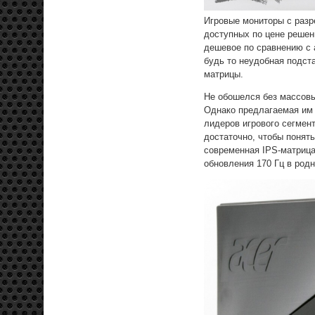
Игровые мониторы с раз
доступных по цене решен
дешевое по сравнению с
будь то неудобная подст
матрицы.
Не обошелся без массовы
Однако предлагаемая им 
лидеров игрового сегмен
достаточно, чтобы понят
современная IPS-матрица
обновления 170 Гц в род