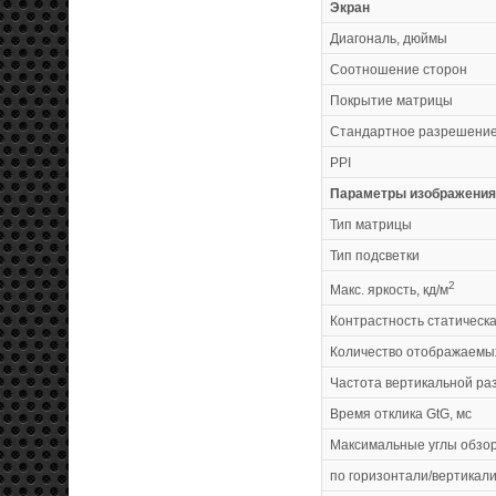
Экран
Диагональ, дюймы
Соотношение сторон
Покрытие матрицы
Стандартное разрешение,
PPI
Параметры изображения
Тип матрицы
Тип подсветки
2
Макс. яркость, кд/м
Контрастность статическ
Количество отображаемы
Частота вертикальной раз
Время отклика GtG, мс
Максимальные углы обзо
по горизонтали/вертикали,