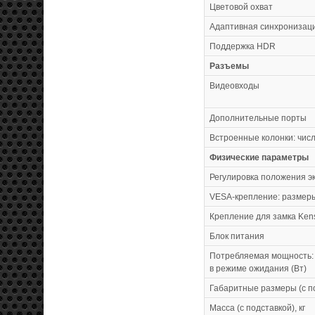
Цветовой охват
Адаптивная синхронизаци
Поддержка HDR
Разъемы
Видеовходы
Дополнительные порты
Встроенные колонки: числ
Физические параметры
Регулировка положения э
VESA-крепление: размеры
Крепление для замка Ken
Блок питания
Потребляемая мощность: 
в режиме ожидания (Вт)
Габаритные размеры (с по
Масса (с подставкой), кг