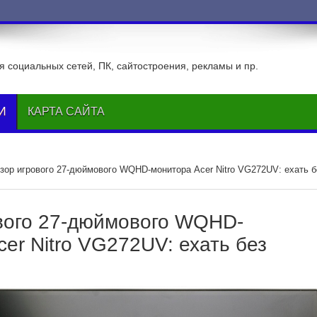
ВКонтакте
 социальных сетей, ПК, сайтостроения, рекламы и пр.
И
КАРТА САЙТА
зор игрового 27-дюймового WQHD-монитора Acer Nitro VG272UV: ехать б
вого 27-дюймового WQHD-
er Nitro VG272UV: ехать без