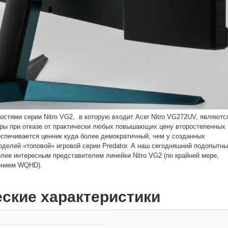
стями серии Nitro VG2, в которую входит Acer Nitro VG272UV, являютс
ры при отказе от практически любых повышающих цену второстепенных
беспечивается ценник куда более демократичный, чем у созданных
оделей «топовой» игровой серии Predator. А наш сегодняшний подопытн
олее интересным представителем линейки Nitro VG2 (по крайней мере,
ением WQHD).
еские характеристики