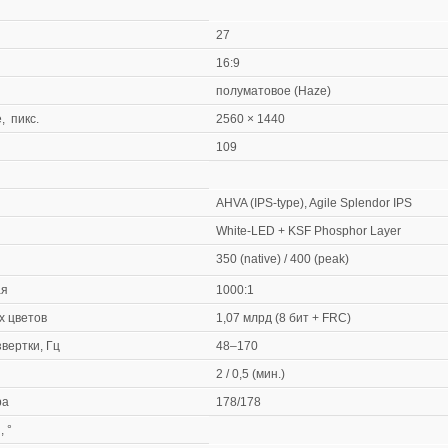
27
16:9
полуматовое (Haze)
 пикс.
2560 × 1440
109
AHVA (IPS-type), Agile Splendor IPS
White-LED + KSF Phosphor Layer
350 (native) / 400 (peak)
ая
1000:1
х цветов
1,07 млрд (8 бит + FRC)
вертки, Гц
48–170
2 / 0,5 (мин.)
ра
178/178
 °