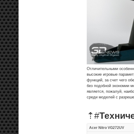
Отличительными особенно
высокие игровые парамет
функций, за счет чего о
без подобной экономии м
является, пожалуй, наиб
среди моделей с разреш
⇡#
Технич
Acer Nitro VG272UV