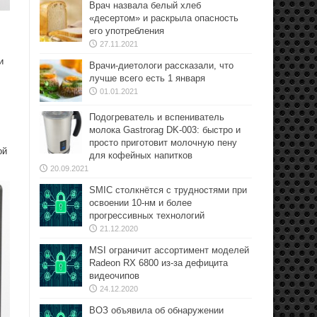
Врач назвала белый хлеб
«десертом» и раскрыла опасность
его употребления
27.11.2021
и
Врачи-диетологи рассказали, что
лучше всего есть 1 января
01.01.2021
Подогреватель и вспениватель
молока Gastrorag DK-003: быстро и
просто приготовит молочную пену
ой
для кофейных напитков
20.09.2021
SMIC столкнётся с трудностями при
освоении 10-нм и более
прогрессивных технологий
21.12.2020
MSI ограничит ассортимент моделей
Radeon RX 6800 из-за дефицита
видеочипов
24.12.2020
ВОЗ объявила об обнаружении