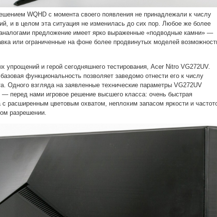
решением WQHD с момента своего появления не принадлежали к числу
ий, и в целом эта ситуация не изменилась до сих пор. Любое же более
 аналогами предложение имеет ярко выраженные «подводные камни» —
авка или ограниченные на фоне более продвинутых моделей возможност
х упрощений и герой сегодняшнего тестирования, Acer Nitro VG272UV.
базовая функциональность позволяет заведомо отнести его к числу
та. Одного взгляда на заявленные технические параметры VG272UV
ь — перед нами игровое решение высшего класса: очень быстрая
 с расширенным цветовым охватом, неплохим запасом яркости и частот
ном разрешении.