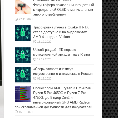
Специалисты института
Фраунгофера показали многоцветный
микродисплей OLED с минимальным
энергопотреблением
27.11.2021
Трассировка лучей в Quake II RTX
стала доступна и на видеокартах
AMD благодаря Vulkan
16.12.2020
Ubisoft раздаёт ПК-версию
мотоциклетной аркады Trials Rising
17.12.2020
«Сбер» откроет институт
искусственного интеллекта в России
03.12.2020
Процессоры AMD Ryzen 3 Pro 4350G,
Ryzen 5 Pro 4650G и Ryzen 7 Pro
4750G: до 8 ядер Zen2 и
интегрированный GPU AMD Radeon
при ограниченной доступности для покупателей
15.01.2021