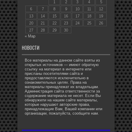
1
2
3
4
5
6
7
8
9
10
11
12
13
14
15
16
17
18
19
20
21
22
23
24
25
26
27
28
29
30
« Мар
НОВОСТИ
Все материалы на данном сайте взяты из
открытых источников — имеют обратную
ссылку на материал в интернете или
присланы посетителями сайта и
предоставляются исключительно в
ознакомительных целях. Права на
материалы принадлежат их владельцам.
Администрация сайта ответственности за
содержание материала не несет. Если Вы
обнаружили на нашем сайте материалы,
которые нарушают авторские права,
принадлежащие Вам, Вашей компании или
организации, пожалуйста, сообщите нам.