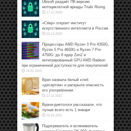
Ubisoft раздаёт ПК-версию
мотоциклетной аркады Trials Rising
17.12.2020
«Сбер» откроет институт
искусственного интеллекта в России
03.12.2020
Процессоры AMD Ryzen 3 Pro 4350G,
Ryzen 5 Pro 4650G и Ryzen 7 Pro
4750G: до 8 ядер Zen2 и
интегрированный GPU AMD Radeon
при ограниченной доступности для покупателей
15.01.2021
Врач назвала белый хлеб
«десертом» и раскрыла опасность
его употребления
27.11.2021
Врачи-диетологи рассказали, что
лучше всего есть 1 января
01.01.2021
Подогреватель и вспениватель