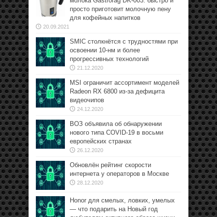
молока Gastrorag DK-003: быстро и
просто приготовит молочную пену
для кофейных напитков
20.09.2021
SMIC столкнётся с трудностями при
освоении 10-нм и более
прогрессивных технологий
21.12.2020
MSI ограничит ассортимент моделей
Radeon RX 6800 из-за дефицита
видеочипов
24.12.2020
ВОЗ объявила об обнаружении
нового типа COVID-19 в восьми
европейских странах
26.12.2020
Обновлён рейтинг скорости
интернета у операторов в Москве
28.12.2020
Honor для смелых, ловких, умелых
— что подарить на Новый год