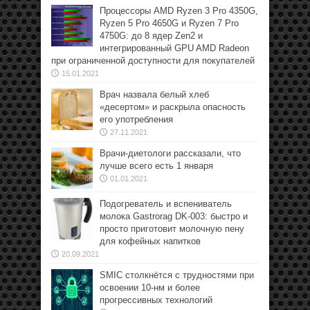
Процессоры AMD Ryzen 3 Pro 4350G,
Ryzen 5 Pro 4650G и Ryzen 7 Pro
4750G: до 8 ядер Zen2 и
интегрированный GPU AMD Radeon
при ограниченной доступности для покупателей
15.01.2021
Врач назвала белый хлеб
«десертом» и раскрыла опасность
его употребления
27.11.2021
Врачи-диетологи рассказали, что
лучше всего есть 1 января
01.01.2021
Подогреватель и вспениватель
молока Gastrorag DK-003: быстро и
просто приготовит молочную пену
для кофейных напитков
20.09.2021
SMIC столкнётся с трудностями при
освоении 10-нм и более
прогрессивных технологий