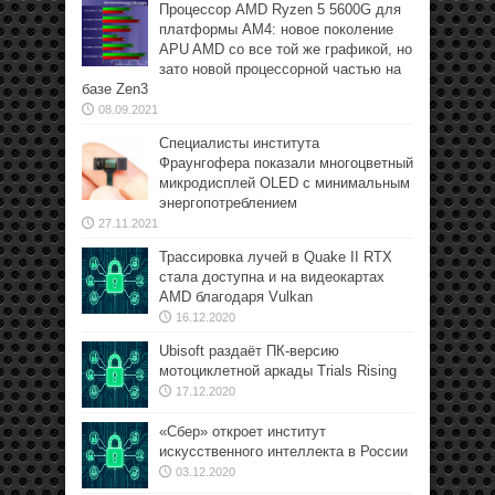
Процессор AMD Ryzen 5 5600G для
платформы АМ4: новое поколение
APU AMD со все той же графикой, но
зато новой процессорной частью на
базе Zen3
08.09.2021
Специалисты института
Фраунгофера показали многоцветный
микродисплей OLED с минимальным
энергопотреблением
27.11.2021
Трассировка лучей в Quake II RTX
стала доступна и на видеокартах
AMD благодаря Vulkan
16.12.2020
Ubisoft раздаёт ПК-версию
мотоциклетной аркады Trials Rising
17.12.2020
«Сбер» откроет институт
искусственного интеллекта в России
03.12.2020