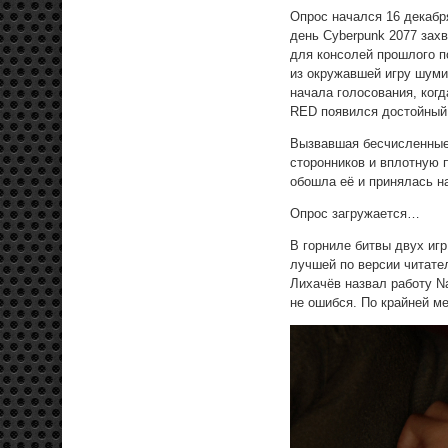
Опрос начался 16 декабр
день Cyberpunk 2077 зах
для консолей прошлого п
из окружавшей игру шуми
начала голосования, когд
RED появился достойный
Вызвавшая бесчисленные с
сторонников и вплотную п
обошла её и принялась н
Опрос загружается…
В горниле битвы двух иг
лучшей по версии читател
Лихачёв назвал работу Na
не ошибся. По крайней ме