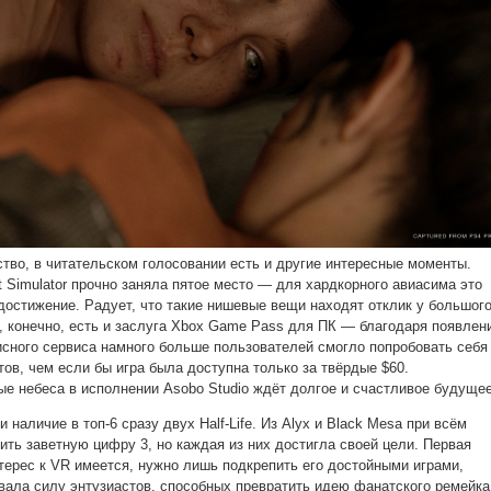
тво, в читательском голосовании есть и другие интересные моменты.
ght Simulator прочно заняла пятое место — для хардкорного авиасима это
достижение. Радует, что такие нишевые вещи находят отклик у большог
, конечно, есть и заслуга Xbox Game Pass для ПК — благодаря появлен
сного сервиса намного больше пользователей смогло попробовать себя
ов, чем если бы игра была доступна только за твёрдые $60.
ые небеса в исполнении Asobo Studio ждёт долгое и счастливое будущее
 наличие в топ-6 сразу двух Half-Life. Из Alyx и Black Mesa при всём
ить заветную цифру 3, но каждая из них достигла своей цели. Первая
нтерес к VR имеется, нужно лишь подкрепить его достойными играми,
вала силу энтузиастов, способных превратить идею фанатского ремейка