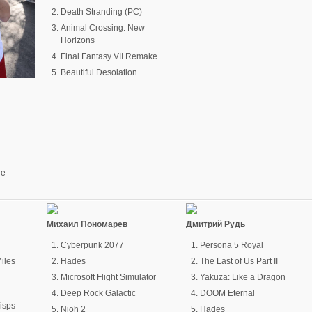
Death Stranding (PC)
Animal Crossing: New
Horizons
Final Fantasy VII Remake
Beautiful Desolation
re
Михаил Пономарев
Дмитрий Рудь
Cyberpunk 2077
Persona 5 Royal
iles
Hades
The Last of Us Part II
Microsoft Flight Simulator
Yakuza: Like a Dragon
Deep Rock Galactic
DOOM Eternal
Wisps
Nioh 2
Hades