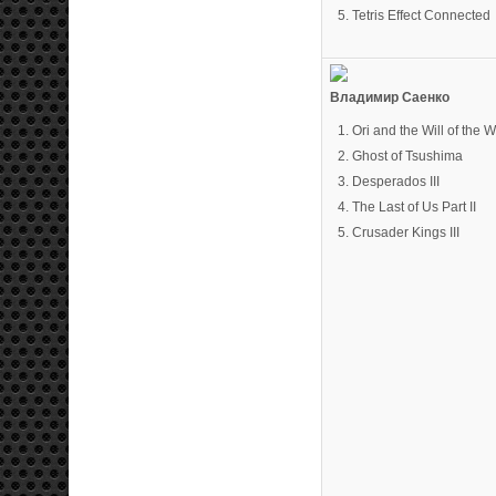
Tetris Effect Connected
Владимир Саенко
Ori and the Will of the 
Ghost of Tsushima
Desperados III
The Last of Us Part II
Crusader Kings III