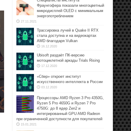
Специалисты института
Фраунгофера показали многоцветный
микродисплей OLED с минимальным
энергопотреблением
27.11.2021
Трассировка лучей в Quake II RTX
стала доступна и на видеокартах
AMD благодаря Vulkan
16.12.2020
Ubisoft раздаёт ПК-версию
мотоциклетной аркады Trials Rising
17.12.2020
«Сбер» откроет институт
искусственного интеллекта в России
03.12.2020
Процессоры AMD Ryzen 3 Pro 4350G,
Ryzen 5 Pro 4650G и Ryzen 7 Pro
4750G: до 8 ядер Zen2 и
интегрированный GPU AMD Radeon
при ограниченной доступности для покупателей
15.01.2021