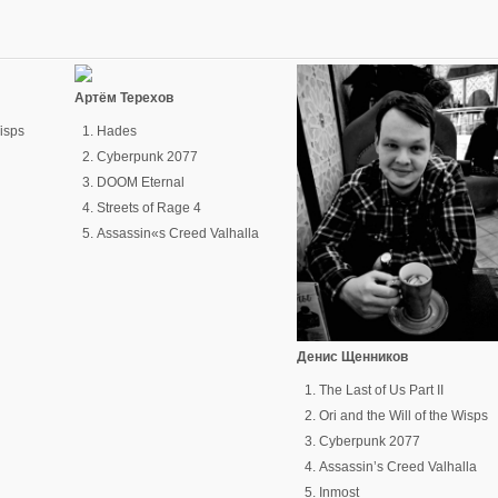
Артём Терехов
Wisps
Hades
Cyberpunk 2077
DOOM Eternal
Streets of Rage 4
Assassin«s Creed Valhalla
Денис Щенников
The Last of Us Part II
Ori and the Will of the Wisps
Cyberpunk 2077
Assassin’s Creed Valhalla
Inmost