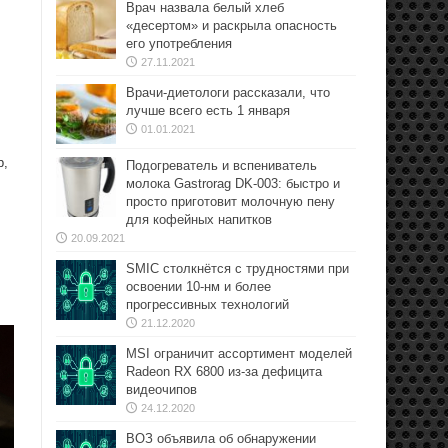
Врач назвала белый хлеб
«десертом» и раскрыла опасность
его употребления
27.11.2021
Врачи-диетологи рассказали, что
лучше всего есть 1 января
01.01.2021
р,
Подогреватель и вспениватель
молока Gastrorag DK-003: быстро и
просто приготовит молочную пену
для кофейных напитков
20.09.2021
SMIC столкнётся с трудностями при
освоении 10-нм и более
прогрессивных технологий
21.12.2020
MSI ограничит ассортимент моделей
Radeon RX 6800 из-за дефицита
видеочипов
24.12.2020
ВОЗ объявила об обнаружении