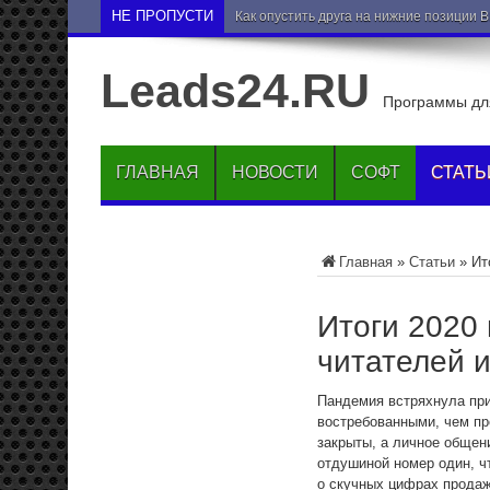
НЕ ПРОПУСТИ
Как опустить друга на нижние позиции 
Leads24.RU
Программы для
ГЛАВНАЯ
НОВОСТИ
СОФТ
СТАТЬ
Главная
»
Статьи
»
Ит
Итоги 2020 
читателей 
Пандемия встряхнула при
востребованными, чем пр
закрыты, а личное общен
отдушиной номер один, ч
о скучных цифрах продаж