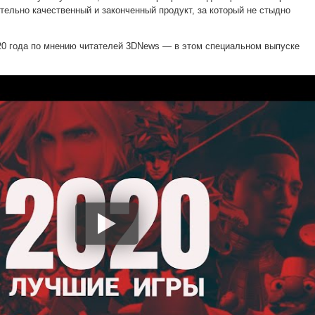
вительно качественный и законченный продукт, за который не стыдно
20 года по мнению читателей 3DNews — в этом специальном выпуске