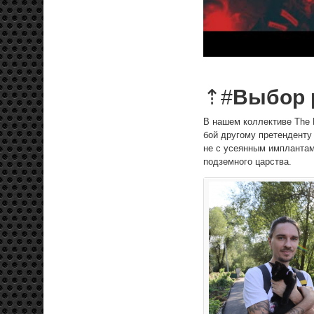
⇡#
Выбор 
В нашем коллективе The L
бой другому претенденту
не с усеянным имплантам
подземного царства.