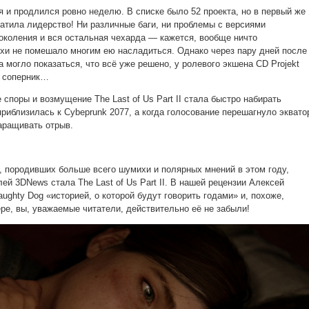
я и продлился ровно неделю. В списке было 52 проекта, но в первый же
ватила лидерство! Ни различные баги, ни проблемы с версиями
околения и вся остальная чехарда — кажется, вообще ничто
хи не помешало многим ею насладиться. Однако через пару дней после
а могло показаться, что всё уже решено, у ролевого экшена CD Projekt
 соперник…
поры и возмущение The Last of Us Part II стала быстро набирать
риблизилась к Cybeprunk 2077, а когда голосование перешагнуло эквато
аращивать отрыв.
р, породивших больше всего шумихи и полярных мнений в этом году,
ей 3DNews стала The Last of Us Part II. В нашей рецензии Алексей
ughty Dog «историей, о которой будут говорить годами» и, похоже,
ре, вы, уважаемые читатели, действительно её не забыли!