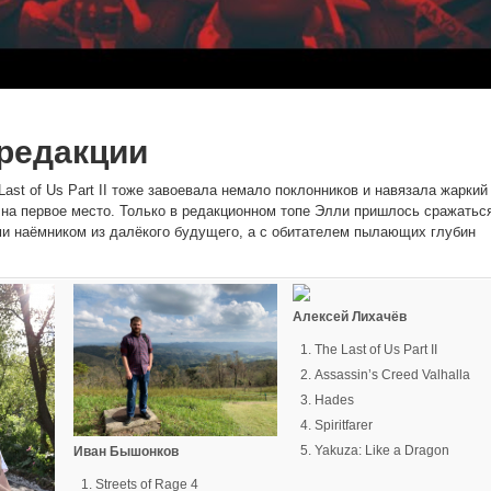
редакции
ast of Us Part II тоже завоевала немало поклонников и навязала жаркий
 на первое место. Только в редакционном топе Элли пришлось сражатьс
и наёмником из далёкого будущего, а с обитателем пылающих глубин
Алексей Лихачёв
The Last of Us Part II
Assassin’s Creed Valhalla
Hades
Spiritfarer
Yakuza: Like a Dragon
Иван Бышонков
Streets of Rage 4