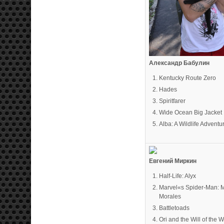
Александр Бабулин
Kentucky Route Zero
Hades
Spiritfarer
Wide Ocean Big Jacket
Alba: A Wildlife Adventu
Евгений Миркин
Half-Life: Alyx
Marvel«s Spider-Man: M
Morales
Battletoads
Ori and the Will of the 