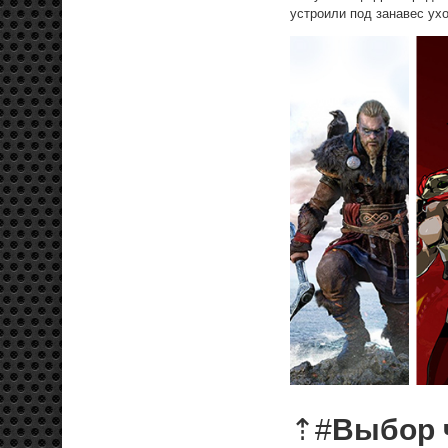
устроили под занавес ух
⇡#
Выбор 