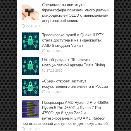
Специалисты института
Фраунгофера показали многоцветный
микродисплей OLED с минимальным
энергопотреблением
27.11.2021
Трассировка лучей в Quake II RTX
стала доступна и на видеокартах
AMD благодаря Vulkan
16.12.2020
Ubisoft раздаёт ПК-версию
мотоциклетной аркады Trials Rising
17.12.2020
«Сбер» откроет институт
искусственного интеллекта в России
03.12.2020
Процессоры AMD Ryzen 3 Pro 4350G,
Ryzen 5 Pro 4650G и Ryzen 7 Pro
4750G: до 8 ядер Zen2 и
интегрированный GPU AMD Radeon
при ограниченной доступности для покупателей
15.01.2021