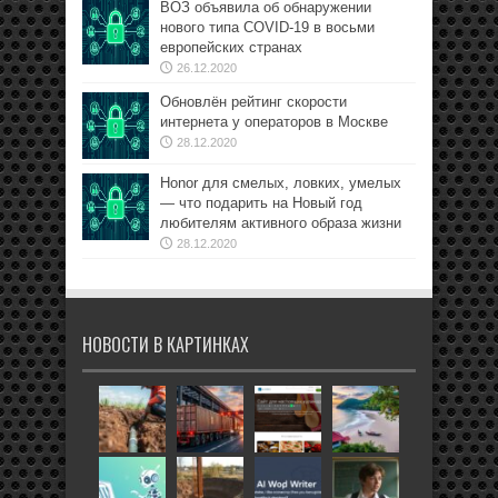
ВОЗ объявила об обнаружении
нового типа COVID-19 в восьми
европейских странах
26.12.2020
Обновлён рейтинг скорости
интернета у операторов в Москве
28.12.2020
Honor для смелых, ловких, умелых
— что подарить на Новый год
любителям активного образа жизни
28.12.2020
НОВОСТИ В КАРТИНКАХ