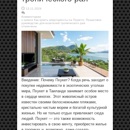
13.11.2024
Комментарии
к записи Как купить апартаменты на Пхукете: Пошаговое
руководство для искателей тропического рая
отключены
Введение: Почему Пхукет? Когда речь заходит о
покупке недвижимости в экзотических уголках
мира, Пхукет в Таиланде занимает особое место
в сердце многих. Этот живописный остров
известен своими белоснежными пляжами,
кристально чистым морем и богатой культурной
жизнью. Но не только отдых привлекает сюда
людей. Пхукет — это также возможность
инвестировать в свою мечту, приобрести жилье
в тропиках и, возможно, даже создать ...