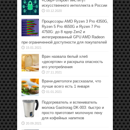
«Сбер» откроет институт
искусственного интеллекта в России
03.12.2020
Процессоры AMD Ryzen 3 Pro 4350G,
Ryzen 5 Pro 4650G и Ryzen 7 Pro
4750G: до 8 ядер Zen2 и
интегрированный GPU AMD Radeon
при ограниченной доступности для покупателей
15.01.2021
Врач назвала белый хлеб
«десертом» и раскрыла опасность
его употребления
27.11.2021
Врачи-диетологи рассказали, что
лучше всего есть 1 января
01.01.2021
Подогреватель и вспениватель
молока Gastrorag DK-003: быстро и
просто приготовит молочную пену
для кофейных напитков
20.09.2021