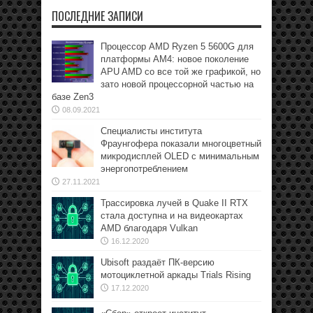
ПОСЛЕДНИЕ ЗАПИСИ
Процессор AMD Ryzen 5 5600G для
платформы АМ4: новое поколение
APU AMD со все той же графикой, но
зато новой процессорной частью на
базе Zen3
08.09.2021
Специалисты института
Фраунгофера показали многоцветный
микродисплей OLED с минимальным
энергопотреблением
27.11.2021
Трассировка лучей в Quake II RTX
стала доступна и на видеокартах
AMD благодаря Vulkan
16.12.2020
Ubisoft раздаёт ПК-версию
мотоциклетной аркады Trials Rising
17.12.2020