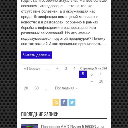
годы стали особенно актуальны. Мы все больше
осознаем, что здоровье — это не только
отсутствие болезней, а и окружающая нас
среда. Дезинфекция помещений мелькает в
новостях и в разговорах, особенно в рамках
борьбы с инфекциями и распространением
различных заболеваний. Но что именно
подразумевается под этой процедурой? Почему
она так важна? И как правильно организовать ...
Читать далее »
« Первая
...
«
3
4
Страница 5 из 624
5
6
7
»
10
20
30
...
Последняя »
ПОСЛЕДНИЕ ЗАПИСИ
Процессор AMD Ryzen 5 5600G для