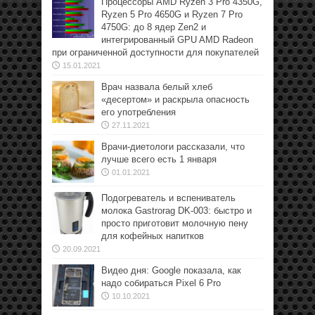
Процессоры AMD Ryzen 3 Pro 4350G,
Ryzen 5 Pro 4650G и Ryzen 7 Pro
4750G: до 8 ядер Zen2 и
интегрированный GPU AMD Radeon
при ограниченной доступности для покупателей
15.01.2021
Врач назвала белый хлеб
«десертом» и раскрыла опасность
его употребления
27.11.2021
Врачи-диетологи рассказали, что
лучше всего есть 1 января
01.01.2021
Подогреватель и вспениватель
молока Gastrorag DK-003: быстро и
просто приготовит молочную пену
для кофейных напитков
20.09.2021
Видео дня: Google показала, как
надо собираться Pixel 6 Pro
10.10.2021