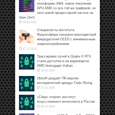
платформы АМ4: новое поколение
APU AMD со все той же графикой, но
зато новой процессорной частью на
базе Zen3
08.09.2021
Специалисты института
Фраунгофера показали многоцветный
микродисплей OLED с минимальным
энергопотреблением
27.11.2021
Трассировка лучей в Quake II RTX
стала доступна и на видеокартах
AMD благодаря Vulkan
16.12.2020
Ubisoft раздаёт ПК-версию
мотоциклетной аркады Trials Rising
17.12.2020
«Сбер» откроет институт
искусственного интеллекта в России
03.12.2020