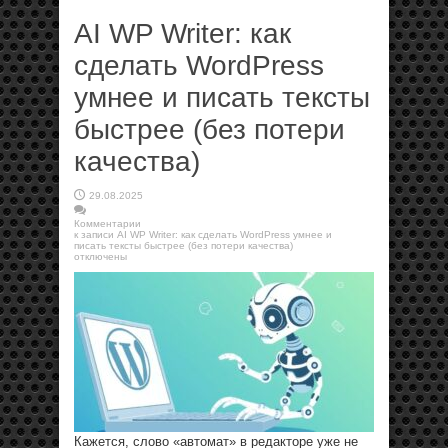
AI WP Writer: как
сделать WordPress
умнее и писать тексты
быстрее (без потери
качества)
29.08.2025
Комментарии
к записи AI WP Writer: как сделать WordPress умнее и
писать тексты быстрее (без потери качества)
отключены
Кажется, слово «автомат» в редакторе уже не