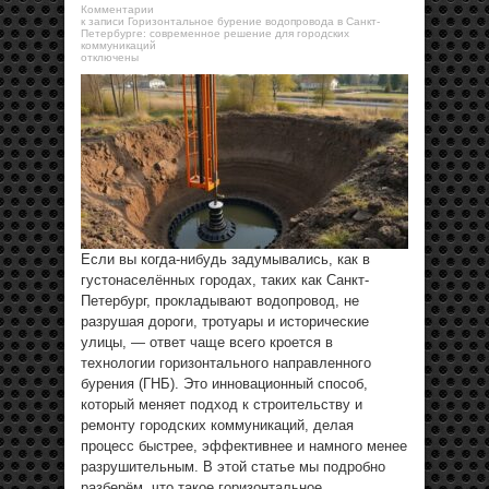
Комментарии
к записи Горизонтальное бурение водопровода в Санкт-
Петербурге: современное решение для городских
коммуникаций
отключены
Если вы когда-нибудь задумывались, как в
густонаселённых городах, таких как Санкт-
Петербург, прокладывают водопровод, не
разрушая дороги, тротуары и исторические
улицы, — ответ чаще всего кроется в
технологии горизонтального направленного
бурения (ГНБ). Это инновационный способ,
который меняет подход к строительству и
ремонту городских коммуникаций, делая
процесс быстрее, эффективнее и намного менее
разрушительным. В этой статье мы подробно
разберём, что такое горизонтальное ...