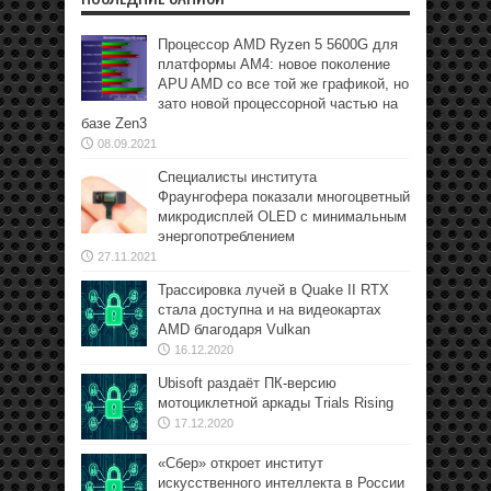
Процессор AMD Ryzen 5 5600G для
платформы АМ4: новое поколение
APU AMD со все той же графикой, но
зато новой процессорной частью на
базе Zen3
08.09.2021
Специалисты института
Фраунгофера показали многоцветный
микродисплей OLED с минимальным
энергопотреблением
27.11.2021
Трассировка лучей в Quake II RTX
стала доступна и на видеокартах
AMD благодаря Vulkan
16.12.2020
Ubisoft раздаёт ПК-версию
мотоциклетной аркады Trials Rising
17.12.2020
«Сбер» откроет институт
искусственного интеллекта в России