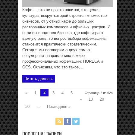
Кофе — это не просто напиток, это целая
культура, вокруг которой строится множество
бизнесов, от уютных кафе до больших
ресторанных комплексов и офисных центров. И
если вы владелец бизнеса, где кофе играет
важную роль, то вопрос выбора кофемашины
становится практически стратегическим.
Сегодня мы поговорим о двух самых
популярных направлениях в мире
профессиональных кофемашин: HORECA и
OCS. Объясним, что это такое, ...
Читать далее »
2
«
1
3
4
5
Страница 2 из 624
»
10
20
30
...
Последняя »
ПОСЛЕДНИЕ ЗАПИСИ