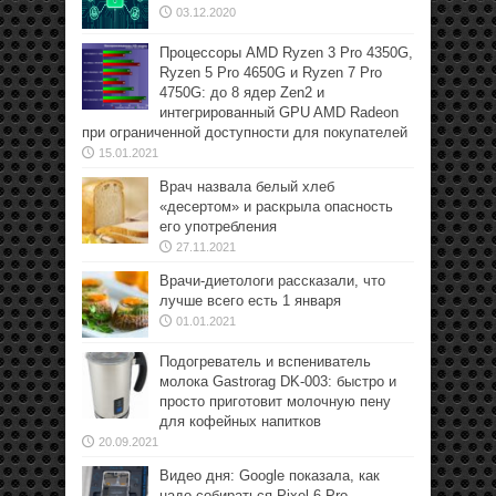
03.12.2020
Процессоры AMD Ryzen 3 Pro 4350G,
Ryzen 5 Pro 4650G и Ryzen 7 Pro
4750G: до 8 ядер Zen2 и
интегрированный GPU AMD Radeon
при ограниченной доступности для покупателей
15.01.2021
Врач назвала белый хлеб
«десертом» и раскрыла опасность
его употребления
27.11.2021
Врачи-диетологи рассказали, что
лучше всего есть 1 января
01.01.2021
Подогреватель и вспениватель
молока Gastrorag DK-003: быстро и
просто приготовит молочную пену
для кофейных напитков
20.09.2021
Видео дня: Google показала, как
надо собираться Pixel 6 Pro