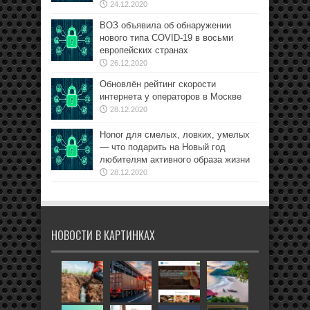
24.12.2020
ВОЗ объявила об обнаружении
нового типа COVID-19 в восьми
европейских странах
26.12.2020
Обновлён рейтинг скорости
интернета у операторов в Москве
28.12.2020
Honor для смелых, ловких, умелых
— что подарить на Новый год
любителям активного образа жизни
28.12.2020
НОВОСТИ В КАРТИНКАХ