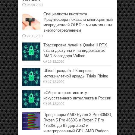
08.09.2021
Специалисты института
Фраунгофера показали многоцветный
микродисплей OLED с минимальным
энергопотреблением
27.11.2021
Трассировка лучей в Quake II RTX
стала доступна и на видеокартах
AMD благодаря Vulkan
16.12.2020
Ubisoft раздаёт ПК-версию
мотоциклетной аркады Trials Rising
17.12.2020
«Сбер» откроет институт
искусственного интеллекта в России
03.12.2020
Процессоры AMD Ryzen 3 Pro 4350G,
Ryzen 5 Pro 4650G и Ryzen 7 Pro
4750G: до 8 ядер Zen2 и
интегрированный GPU AMD Radeon