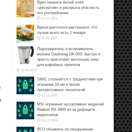
Врач назвала белый хлеб
«десертом» и раскрыла опасность
его употребления
27.11.2021
Врачи-диетологи рассказали, что
лучше всего есть 1 января
01.01.2021
Подогреватель и вспениватель
молока Gastrorag DK-003: быстро и
просто приготовит молочную пену
для кофейных напитков
20.09.2021
SMIC столкнётся с трудностями при
освоении 10-нм и более
й
прогрессивных технологий
21.12.2020
в
MSI ограничит ассортимент моделей
Radeon RX 6800 из-за дефицита
видеочипов
24.12.2020
ВОЗ объявила об обнаружении