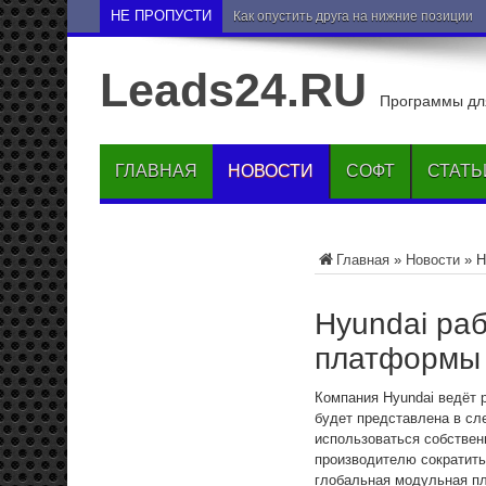
НЕ ПРОПУСТИ
Как опустить друга на нижние позиции 
Leads24.RU
Программы для
ГЛАВНАЯ
НОВОСТИ
СОФТ
СТАТЬ
Главная
»
Новости
»
H
Hyundai ра
платформы 
Компания Hyundai ведёт 
будет представлена в сл
использоваться собствен
производителю сократить
глобальная модульная пла