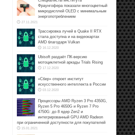
Специалисты института
Фраунгофера показали многоцветный
микродисплей OLED с минимальным
энергопотреблением
27.11.2021
Трассировка лучей в Quake II RTX
стала доступна и на видеокартах
AMD благодаря Vulkan
16.12.2020
Ubisoft раздаёт ПК-версию
мотоциклетной аркады Trials Rising
17.12.2020
«Сбер» откроет институт
искусственного интеллекта в России
03.12.2020
Процессоры AMD Ryzen 3 Pro 4350G,
Ryzen 5 Pro 4650G и Ryzen 7 Pro
4750G: до 8 ядер Zen2 и
интегрированный GPU AMD Radeon
при ограниченной доступности для покупателей
15.01.2021