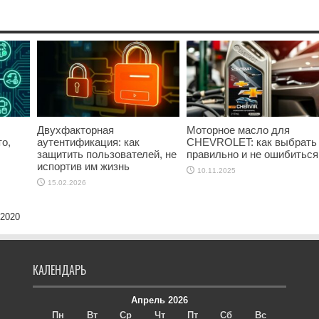
Двухфакторная
Моторное масло для
о,
аутентификация: как
CHEVROLET: как выбрать
защитить пользователей, не
правильно и не ошибиться
испортив им жизнь
10.11.2025
15.02.2026
 2020
КАЛЕНДАРЬ
Апрель 2026
Пн
Вт
Ср
Чт
Пт
Сб
Вс