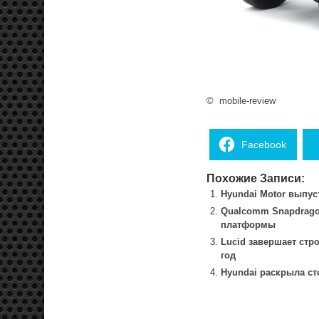
©
mobile-review
Facebook
Похожие Записи:
Hyundai Motor выпу
Qualcomm Snapdrago
платформы
Lucid завершает стр
год
Hyundai раскрыла ст