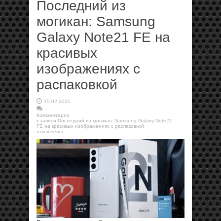
Последний из
могикан: Samsung
Galaxy Note21 FE на
красивых
изображениях с
распаковкой
15.02.2021
Комментарии
к записи Последний из могикан: Samsung Galaxy Note21
FE на красивых изображениях с распаковкой
отключены