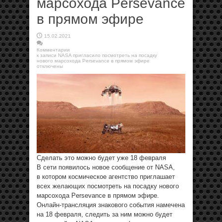
марсохода Persevance
в прямом эфире
15.02.2021
Комментарии
к записи NASA пригласило посмотреть на посадку
нового марсохода Persevance в прямом эфире
отключены
Сделать это можно будет уже 18 февраля
В сети появилось новое сообщение от NASA,
в котором космическое агентство приглашает
всех желающих посмотреть на посадку нового
марсохода Persevance в прямом эфире.
Онлайн-трансляция знакового события намечена
на 18 февраля, следить за ним можно будет