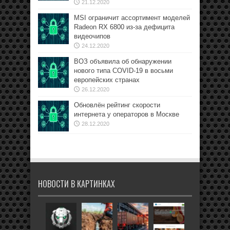
21.12.2020
MSI ограничит ассортимент моделей
Radeon RX 6800 из-за дефицита
видеочипов
24.12.2020
ВОЗ объявила об обнаружении
нового типа COVID-19 в восьми
европейских странах
26.12.2020
Обновлён рейтинг скорости
интернета у операторов в Москве
28.12.2020
НОВОСТИ В КАРТИНКАХ