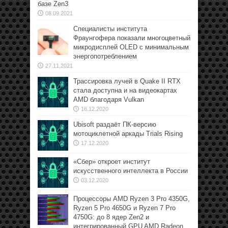
базе Zen3
08.09.2021
Специалисты института
Фраунгофера показали многоцветный
микродисплей OLED с минимальным
энергопотреблением
27.11.2021
Трассировка лучей в Quake II RTX
стала доступна и на видеокартах
AMD благодаря Vulkan
16.12.2020
Ubisoft раздаёт ПК-версию
мотоциклетной аркады Trials Rising
17.12.2020
«Сбер» откроет институт
искусственного интеллекта в России
03.12.2020
Процессоры AMD Ryzen 3 Pro 4350G,
Ryzen 5 Pro 4650G и Ryzen 7 Pro
4750G: до 8 ядер Zen2 и
интегрированный GPU AMD Radeon