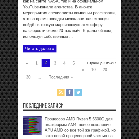
как на сайте NASA, так и на официальном
YouTube-канале агентства. В анонсе
мероприятия специалисты компании рассказали,
что во время посадки межпланетная станция
войдёт в тонкую марсианскую атмосферу
на скорости около 20 тыс км/ч. В дальнейшем,
используя собственные ...
Читать далее »
2
«
1
3
4
5
Страница 2 из 497
»
10
20
30
...
Последняя »
ПОСЛЕДНИЕ ЗАПИСИ
Процессор AMD Ryzen 5 5600G для
платформы АМ4: новое поколение
APU AMD со все той же графикой, но
зато новой процессорной частью на