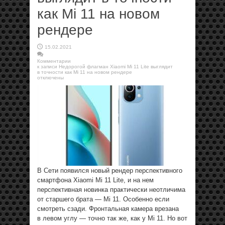
как Mi 11 на новом
рендере
15.02.2021
Комментарии
к записи Недорогой флагман Xiaomi Mi 11 Lite выглядит
в точности как Mi 11 на новом рендере
отключены
В Сети появился новый рендер перспективного
смартфона Xiaomi Mi 11 Lite, и на нем
перспективная новинка практически неотличима
от старшего брата — Mi 11. Особенно если
смотреть сзади. Фронтальная камера врезана
в левом углу — точно так же, как у Mi 11. Но вот