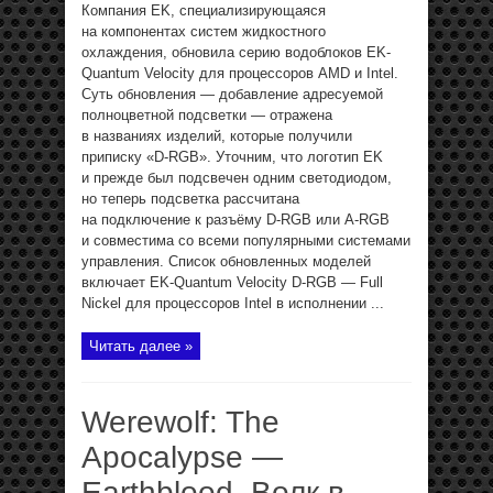
Компания EK, специализирующаяся
на компонентах систем жидкостного
охлаждения, обновила серию водоблоков EK-
Quantum Velocity для процессоров AMD и Intel.
Суть обновления — добавление адресуемой
полноцветной подсветки — отражена
в названиях изделий, которые получили
приписку «D-RGB». Уточним, что логотип EK
и прежде был подсвечен одним светодиодом,
но теперь подсветка рассчитана
на подключение к разъёму D-RGB или A-RGB
и совместима со всеми популярными системами
управления. Список обновленных моделей
включает EK-Quantum Velocity D-RGB — Full
Nickel для процессоров Intel в исполнении ...
Читать далее »
Werewolf: The
Apocalypse —
Earthblood. Волк в