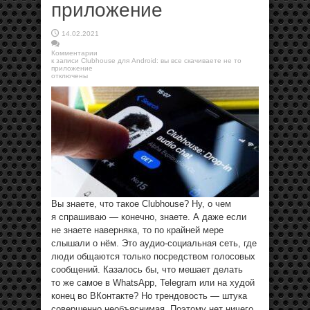
приложение
14.02.2021
Комментарии
к записи Clubhouse для Android: вы все скачиваете не то
приложение
отключены
Вы знаете, что такое Clubhouse? Ну, о чем
я спрашиваю — конечно, знаете. А даже если
не знаете наверняка, то по крайней мере
слышали о нём. Это аудио-социальная сеть, где
люди общаются только посредством голосовых
сообщений. Казалось бы, что мешает делать
то же самое в WhatsApp, Telegram или на худой
конец во ВКонтакте? Но трендовость — штука
совершенно необъяснимая. Поэтому нет ничего