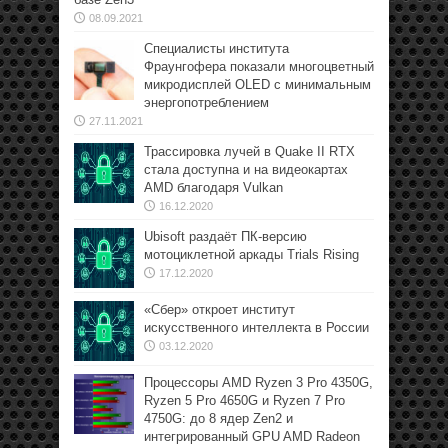
08.09.2021
Специалисты института
Фраунгофера показали многоцветный
микродисплей OLED с минимальным
энергопотреблением
27.11.2021
Трассировка лучей в Quake II RTX
стала доступна и на видеокартах
AMD благодаря Vulkan
16.12.2020
Ubisoft раздаёт ПК-версию
мотоциклетной аркады Trials Rising
17.12.2020
«Сбер» откроет институт
искусственного интеллекта в России
03.12.2020
Процессоры AMD Ryzen 3 Pro 4350G,
Ryzen 5 Pro 4650G и Ryzen 7 Pro
4750G: до 8 ядер Zen2 и
интегрированный GPU AMD Radeon