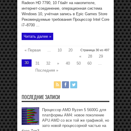
Radeon HD 7790, 10 Гбайт на накопителе,
интернет-соединение, операционная система
Windows 10, учётная запись в Epic Games Store
Рекомендуемые требования Процессор Intel Core
i7–8700 ...
Читать далее »
« Первая
...
10
20
Страница 30 из 497
«
28
29
30
31
32
»
40
50
60
...
Последняя »
ПОСЛЕДНИЕ ЗАПИСИ
Процессор AMD Ryzen 5 5600G для
платформы АМ4: новое поколение
APU AMD со все той же графикой, но
зато новой процессорной частью на
базе Zen3