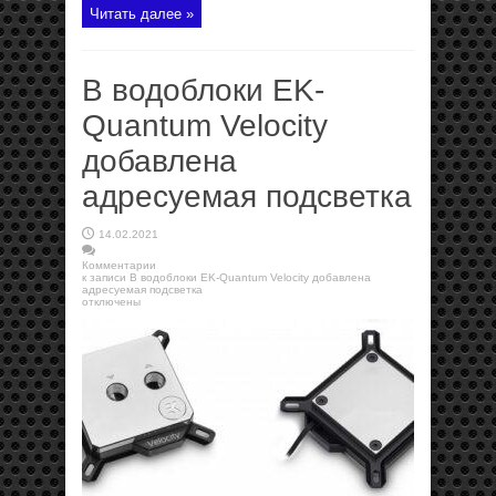
Читать далее »
В водоблоки EK-
Quantum Velocity
добавлена
адресуемая подсветка
14.02.2021
Комментарии
к записи В водоблоки EK-Quantum Velocity добавлена
адресуемая подсветка
отключены