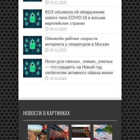
24.12.2020
ВОЗ объявила об обнаружении
нового типа COVID-19 в восьми
европейских странах
26.12.2020
Обновлён рейтинг скорости
интернета у операторов в Москве
28.12.2020
Honor для смелых, ловких, умелых
— что подарить на Новый год
любителям активного образа жизни
28.12.2020
НОВОСТИ В КАРТИНКАХ