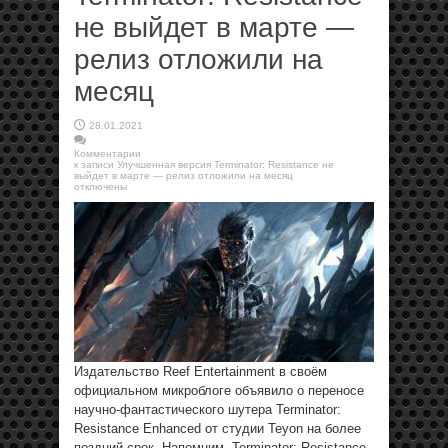
не выйдет в марте —
релиз отложили на
месяц
28.01.2021
Комментарии
к записи Улучшенная версия Terminator: Resistance не
выйдет в марте — релиз отложили на месяц
отключены
Издательство Reef Entertainment в своём
официальном микроблоге объявило о переносе
научно-фантастического шутера Terminator:
Resistance Enhanced от студии Teyon на более
поздний срок. Напомним, Terminator: Resistance