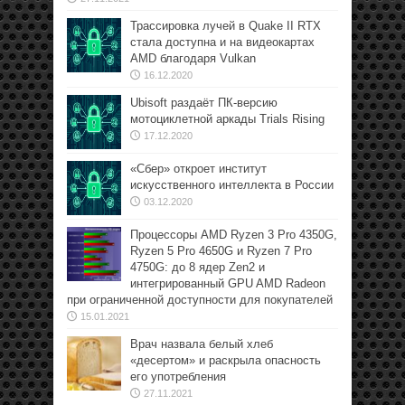
Трассировка лучей в Quake II RTX
стала доступна и на видеокартах
AMD благодаря Vulkan
16.12.2020
Ubisoft раздаёт ПК-версию
мотоциклетной аркады Trials Rising
17.12.2020
«Сбер» откроет институт
искусственного интеллекта в России
03.12.2020
Процессоры AMD Ryzen 3 Pro 4350G,
Ryzen 5 Pro 4650G и Ryzen 7 Pro
4750G: до 8 ядер Zen2 и
интегрированный GPU AMD Radeon
при ограниченной доступности для покупателей
15.01.2021
Врач назвала белый хлеб
«десертом» и раскрыла опасность
его употребления
27.11.2021