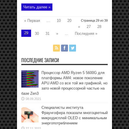
Читать далее »
« Первая
...
10
20
Страница 29 из 39
«
27
28
29
30
31
»
...
Последняя »
ПОСЛЕДНИЕ ЗАПИСИ
Процессор AMD Ryzen 5 5600G для
платформы АМ4: новое поколение
APU AMD со все той же графикой, но
зато новой процессорной частью на
базе Zen3
08.09.2021
Специалисты института
Фраунгофера показали многоцветный
микродисплей OLED с минимальным
энергопотреблением
27.11.2021