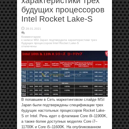
характеристики трех
будущих процессоров
Intel Rocket Lake-S
28.01.2021
Комментарии
к записи MSI Japan подтвердила характеристики трех
будущих процессоров Intel Rocket Lake-S
отключены
В попавшем в Сеть маркетинговом слайде MSI
Japan были подтверждены спецификации трех
будущих настольных процессоров Rocket Lake-
S от Intel. Речь идет о флагмане Core i9–11900K,
а также более доступных моделях Core i7–
11700K и Core i5–11600K. На опубликованном