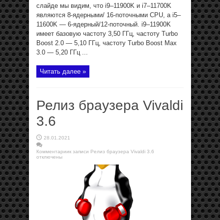
слайде мы видим, что i9–11900K и i7–11700K
являются 8-ядерными/ 16-поточными CPU, а i5–
11600K — 6-ядерный/12-поточный. i9–11900K
имеет базовую частоту 3,50 ГГц, частоту Turbo
Boost 2.0 — 5,10 ГГц, частоту Turbo Boost Max
3.0 — 5,20 ГГц ...
Читать далее »
Релиз браузера Vivaldi
3.6
28.01.2021
Комментарии
к записи Релиз браузера Vivaldi 3.6
отключены