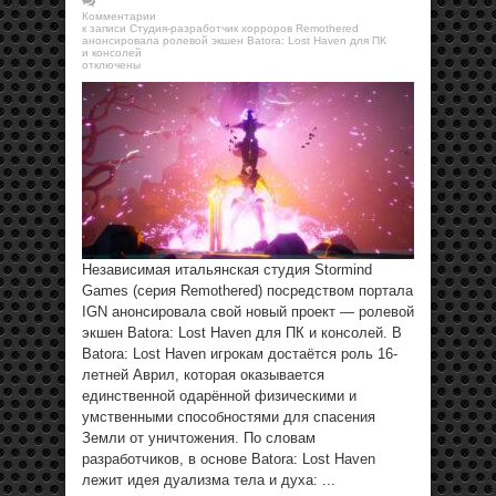
Комментарии
к записи Студия-разработчик хорроров Remothered
анонсировала ролевой экшен Batora: Lost Haven для ПК
и консолей
отключены
Независимая итальянская студия Stormind
Games (серия Remothered) посредством портала
IGN анонсировала свой новый проект — ролевой
экшен Batora: Lost Haven для ПК и консолей. В
Batora: Lost Haven игрокам достаётся роль 16-
летней Аврил, которая оказывается
единственной одарённой физическими и
умственными способностями для спасения
Земли от уничтожения. По словам
разработчиков, в основе Batora: Lost Haven
лежит идея дуализма тела и духа: ...