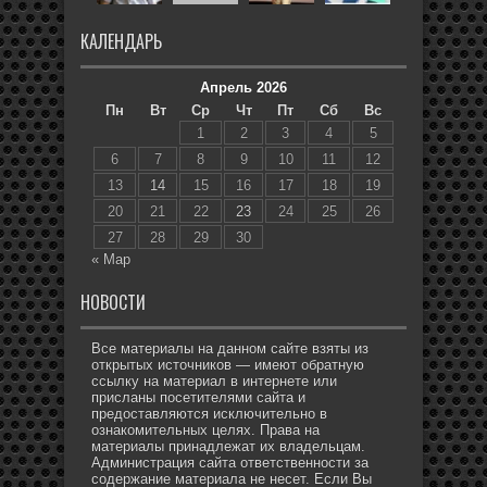
КАЛЕНДАРЬ
Апрель 2026
Пн
Вт
Ср
Чт
Пт
Сб
Вс
1
2
3
4
5
6
7
8
9
10
11
12
13
14
15
16
17
18
19
20
21
22
23
24
25
26
27
28
29
30
« Мар
НОВОСТИ
Все материалы на данном сайте взяты из
открытых источников — имеют обратную
ссылку на материал в интернете или
присланы посетителями сайта и
предоставляются исключительно в
ознакомительных целях. Права на
материалы принадлежат их владельцам.
Администрация сайта ответственности за
содержание материала не несет. Если Вы