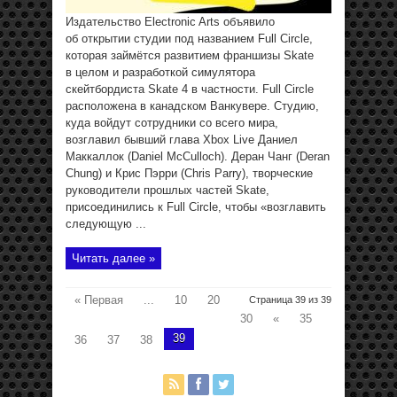
Издательство Electronic Arts объявило
об открытии студии под названием Full Circle,
которая займётся развитием франшизы Skate
в целом и разработкой симулятора
скейтбордиста Skate 4 в частности. Full Circle
расположена в канадском Ванкувере. Студию,
куда войдут сотрудники со всего мира,
возглавил бывший глава Xbox Live Даниел
Маккаллок (Daniel McCulloch). Деран Чанг (Deran
Chung) и Крис Пэрри (Chris Parry), творческие
руководители прошлых частей Skate,
присоединились к Full Circle, чтобы «возглавить
следующую ...
Читать далее »
« Первая
...
10
20
Страница 39 из 39
30
«
35
39
36
37
38