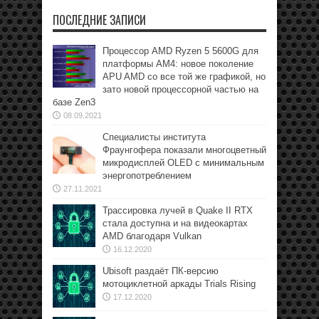
ПОСЛЕДНИЕ ЗАПИСИ
Процессор AMD Ryzen 5 5600G для
платформы АМ4: новое поколение
APU AMD со все той же графикой, но
зато новой процессорной частью на
базе Zen3
08.09.2021
Специалисты института
Фраунгофера показали многоцветный
микродисплей OLED с минимальным
энергопотреблением
27.11.2021
Трассировка лучей в Quake II RTX
стала доступна и на видеокартах
AMD благодаря Vulkan
16.12.2020
Ubisoft раздаёт ПК-версию
мотоциклетной аркады Trials Rising
17.12.2020