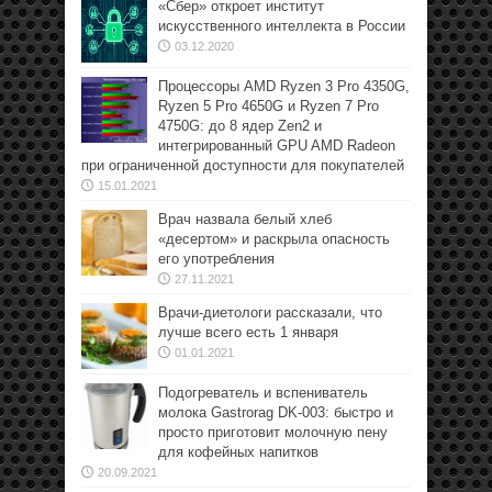
«Сбер» откроет институт
искусственного интеллекта в России
03.12.2020
Процессоры AMD Ryzen 3 Pro 4350G,
Ryzen 5 Pro 4650G и Ryzen 7 Pro
4750G: до 8 ядер Zen2 и
интегрированный GPU AMD Radeon
при ограниченной доступности для покупателей
15.01.2021
Врач назвала белый хлеб
«десертом» и раскрыла опасность
его употребления
27.11.2021
Врачи-диетологи рассказали, что
лучше всего есть 1 января
01.01.2021
Подогреватель и вспениватель
молока Gastrorag DK-003: быстро и
просто приготовит молочную пену
для кофейных напитков
20.09.2021