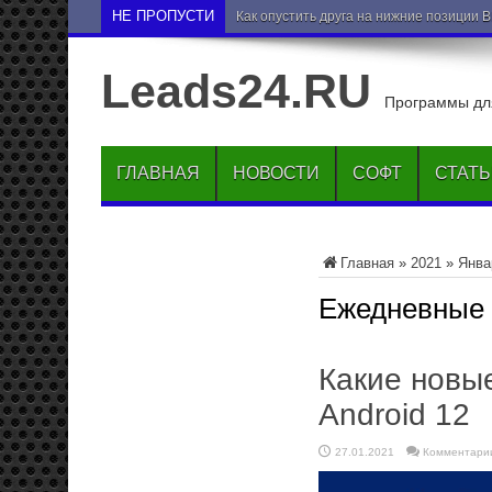
НЕ ПРОПУСТИ
Как опустить друга на нижние позиции 
Leads24.RU
Программы для
ГЛАВНАЯ
НОВОСТИ
СОФТ
СТАТ
Главная
»
2021
»
Янва
Ежедневные
Какие новы
Android 12
27.01.2021
Комментари