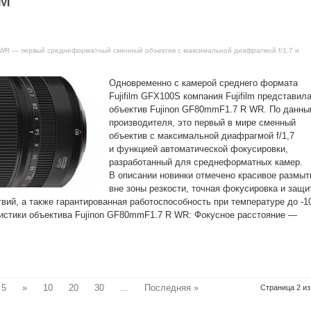
R WR — первый среднеформатный сменный объектив с максимальной диафрагмой f/1,7 и
Одновременно с камерой среднего формата
Fujifilm GFX100S компания Fujifilm представил
объектив Fujinon GF80mmF1.7 R WR. По данн
производителя, это первый в мире сменный
объектив с максимальной диафрагмой f/1,7
и функцией автоматической фокусировки,
разработанный для среднеформатных камер.
В описании новинки отмечено красивое размыт
вне зоны резкости, точная фокусировка и защи
вий, а также гарантированная работоспособность при температуре до -1
ристики объектива Fujinon GF80mmF1.7 R WR: Фокусное расстояние —
5
»
10
20
30
...
Последняя »
Страница 2 из