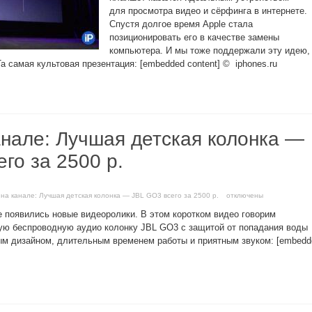
для просмотра видео и сёрфинга в интернете.
Спустя долгое время Apple стала
позиционировать его в качестве замены
компьютера. И мы тоже поддержали эту идею,
а самая культовая презентация: [embedded content] © iphones.ru
анале: Лучшая детская колонка —
го за 2500 р.
 на канале: Лучшая детская колонка — JBL GO3 всего за 2500 р.
отключены
 появились новые видеоролики. В этом коротком видео говорим
ую беспроводную аудио колонку JBL GO3 с защитой от попадания воды
ым дизайном, длительным временем работы и приятным звуком: [embedd