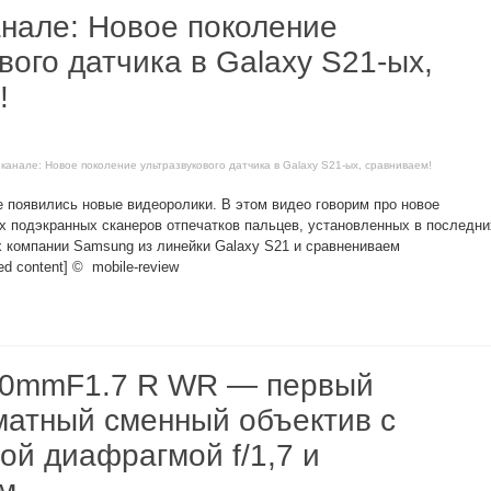
анале: Новое поколение
вого датчика в Galaxy S21-ых,
!
 канале: Новое поколение ультразвукового датчика в Galaxy S21-ых, сравниваем!
 появились новые видеоролики. В этом видео говорим про новое
х подэкранных сканеров отпечатков пальцев, установленных в последни
 компании Samsung из линейки Galaxy S21 и сравнениваем
d content] © mobile-review
80mmF1.7 R WR — первый
атный сменный объектив с
ой диафрагмой f/1,7 и
м