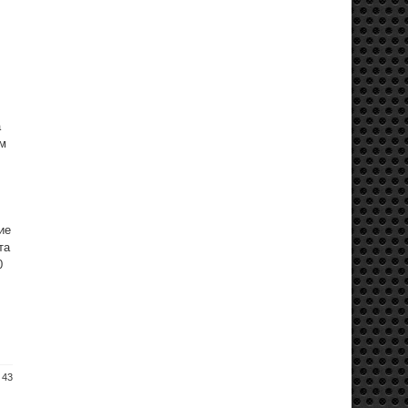
а
ым
ие
та
0
 43