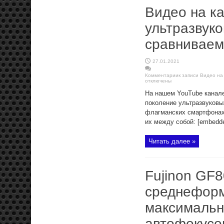
Видео на к
ультразвуко
сравниваем
27.01.2021
Комментарии
к записи Видео на
отключены
На нашем YouTube канале
поколение ультразвуковы
флагманских смартфонах
их между собой: [embedde
Читать далее »
Fujinon GF
среднеформ
максимальн
автофокусо