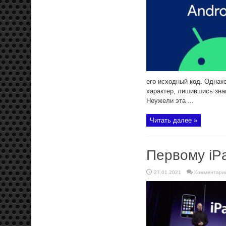
его исходный код. Однако
характер, лишившись зна
Неужели эта ...
Читать далее »
Первому iP
27.01.2021
Комментари