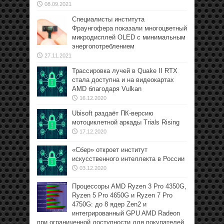
08.09.2021
Специалисты института
Фраунгофера показали многоцветный
микродисплей OLED с минимальным
энергопотреблением
27.11.2021
Трассировка лучей в Quake II RTX
стала доступна и на видеокартах
AMD благодаря Vulkan
16.12.2020
Ubisoft раздаёт ПК-версию
мотоциклетной аркады Trials Rising
17.12.2020
«Сбер» откроет институт
искусственного интеллекта в России
03.12.2020
Процессоры AMD Ryzen 3 Pro 4350G,
Ryzen 5 Pro 4650G и Ryzen 7 Pro
4750G: до 8 ядер Zen2 и
интегрированный GPU AMD Radeon
при ограниченной доступности для покупателей