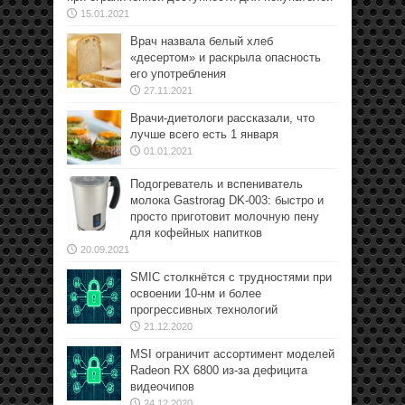
15.01.2021
Врач назвала белый хлеб
«десертом» и раскрыла опасность
его употребления
27.11.2021
Врачи-диетологи рассказали, что
лучше всего есть 1 января
01.01.2021
Подогреватель и вспениватель
молока Gastrorag DK-003: быстро и
просто приготовит молочную пену
для кофейных напитков
20.09.2021
SMIC столкнётся с трудностями при
освоении 10-нм и более
прогрессивных технологий
21.12.2020
MSI ограничит ассортимент моделей
Radeon RX 6800 из-за дефицита
видеочипов
24.12.2020