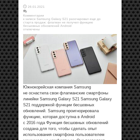
26.01.2021
Комментарии
к записи Samsung Galaxy S21 разочаровал еще до
старта продаж: флагман не получил функцию
бесшовных обновлений Android
отключены
Южнокорейская компания Samsung
не оснастила свои флагманские смартфоны
линейки Samsung Galaxy S21 Samsung Galaxy
S21 поддержкой функции бесшовных
обновлений. Samsung проигнорировала
функцию, которая доступна в Android
с 2016 года Функция бесшовных обновлений
создана для того, чтобы сделать опыт
использования смартфона пользователем