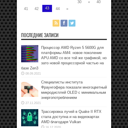
30
«
40
43
41
42
44
»
ПОСЛЕДНИЕ ЗАПИСИ
Процессор AMD Ryzen 5 5600G для
платформы АМ4: новое поколение
APU AMD со все той же графикой, но
зато новой процессорной частью на
базе Zen3
08.09.2021
Специалисты института
Фраунгофера показали многоцветный
микродисплей OLED с минимальным
энергопотреблением
27.11.2021
Трассировка лучей в Quake II RTX
стала доступна и на видеокартах
AMD благодаря Vulkan
16.12.2020