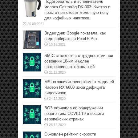
Подогреватель и вспениватель
молока Gastrorag DK-003: быстро и
просто приготовит молочную пену
для кофейных напитков
20.09.2021
Видео дня: Google показала, как
надо собираться Pixel 6 Pro
10.10.2021
SMIC столкнётся с трудностями при
освоении 10-нм и более
прогрессивных технологий
21.12.2020
MSI ограничит ассортимент моделей
Radeon RX 6800 из-за дефицита
видеочипов
24.12.2020
ВОЗ объявила об обнаружении
нового типа COVID-19 в восьми
европейских странах
26.12.2020
Обновлён рейтинг скорости