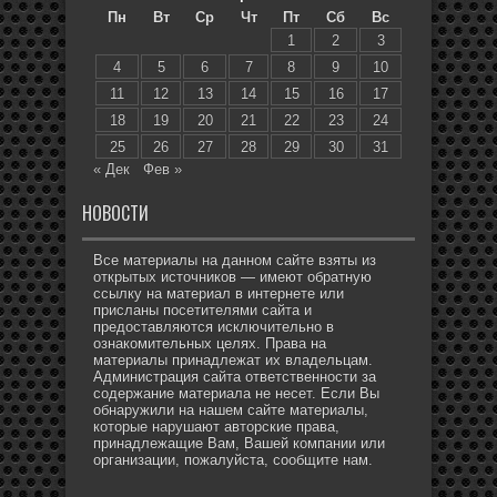
Пн
Вт
Ср
Чт
Пт
Сб
Вс
1
2
3
4
5
6
7
8
9
10
11
12
13
14
15
16
17
18
19
20
21
22
23
24
25
26
27
28
29
30
31
« Дек
Фев »
НОВОСТИ
Все материалы на данном сайте взяты из
открытых источников — имеют обратную
ссылку на материал в интернете или
присланы посетителями сайта и
предоставляются исключительно в
ознакомительных целях. Права на
материалы принадлежат их владельцам.
Администрация сайта ответственности за
содержание материала не несет. Если Вы
обнаружили на нашем сайте материалы,
которые нарушают авторские права,
принадлежащие Вам, Вашей компании или
организации, пожалуйста, сообщите нам.