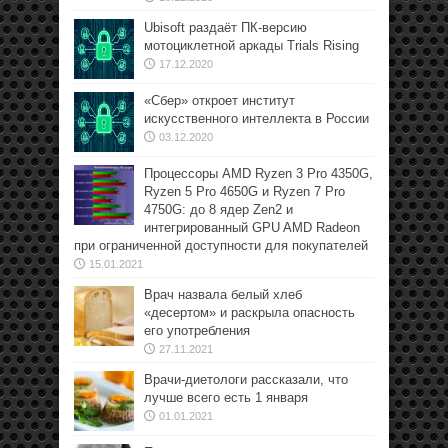
Ubisoft раздаёт ПК-версию
мотоциклетной аркады Trials Rising
17.12.2020
«Сбер» откроет институт
искусственного интеллекта в России
03.12.2020
Процессоры AMD Ryzen 3 Pro 4350G,
Ryzen 5 Pro 4650G и Ryzen 7 Pro
4750G: до 8 ядер Zen2 и
интегрированный GPU AMD Radeon
при ограниченной доступности для покупателей
15.01.2021
Врач назвала белый хлеб
«десертом» и раскрыла опасность
его употребления
27.11.2021
Врачи-диетологи рассказали, что
лучше всего есть 1 января
01.01.2021