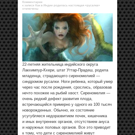
Комментарии
к записи Как в Индии родилась настоящая «русалка»
отключены
22-летняя жительница индийского округа
Лакхимпур-Кхери, штат Уттар-Прадеш, родила
младенца, страдающего сиреномелией —
синдромом русалки. Ноги ребенка, который умер
через час после рождения, срослись, образовав
нечто похожее на рыбий хвост. Сиреномелия —
очень редкий дефект развития плода,
встречающийся примерно у одного из 100 тысяч
новорожденных. Обычно, их состояние
усугубляеся недоразвитием почек, кишечника
и иных внутренних органов, отсутствием ануса
и наружных половых органов. Все это приводит
к тому, что дети с сиреномелией живут