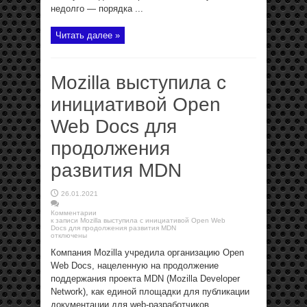
недолго — порядка ...
Читать далее »
Mozilla выступила с
инициативой Open
Web Docs для
продолжения
развития MDN
26.01.2021
Комментарии
к записи Mozilla выступила с инициативой Open Web
Docs для продолжения развития MDN
отключены
Компания Mozilla учредила организацию Open
Web Docs, нацеленную на продолжение
поддержания проекта MDN (Mozilla Developer
Network), как единой площадки для публикации
документации для web-разработчиков,