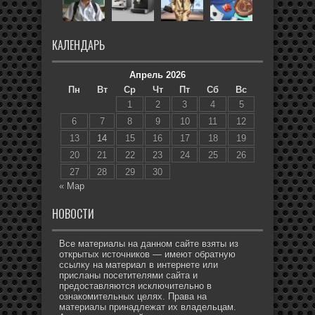
КАЛЕНДАРЬ
Апрель 2026
Пн
Вт
Ср
Чт
Пт
Сб
Вс
1
2
3
4
5
6
7
8
9
10
11
12
13
14
15
16
17
18
19
20
21
22
23
24
25
26
27
28
29
30
« Мар
НОВОСТИ
Все материалы на данном сайте взяты из
открытых источников — имеют обратную
ссылку на материал в интернете или
присланы посетителями сайта и
предоставляются исключительно в
ознакомительных целях. Права на
материалы принадлежат их владельцам.