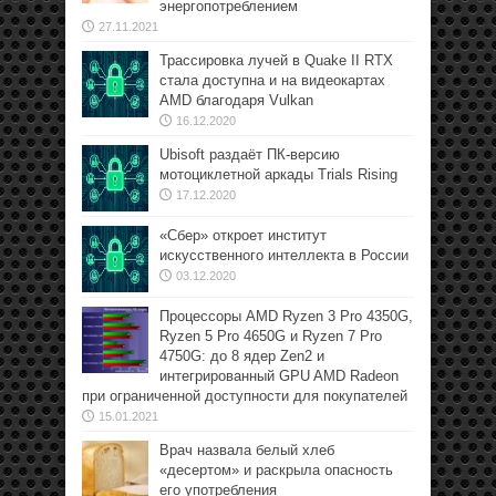
энергопотреблением
27.11.2021
Трассировка лучей в Quake II RTX
стала доступна и на видеокартах
AMD благодаря Vulkan
16.12.2020
Ubisoft раздаёт ПК-версию
мотоциклетной аркады Trials Rising
17.12.2020
«Сбер» откроет институт
искусственного интеллекта в России
03.12.2020
Процессоры AMD Ryzen 3 Pro 4350G,
Ryzen 5 Pro 4650G и Ryzen 7 Pro
4750G: до 8 ядер Zen2 и
интегрированный GPU AMD Radeon
при ограниченной доступности для покупателей
15.01.2021
Врач назвала белый хлеб
«десертом» и раскрыла опасность
его употребления