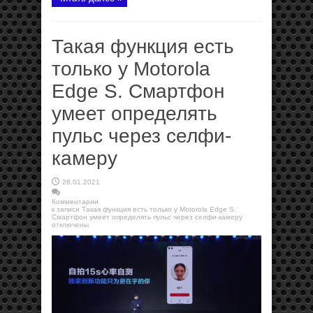
Такая функция есть
только у Motorola
Edge S. Смартфон
умеет определять
пульс через селфи-
камеру
26.01.2021
Комментарии
к записи Такая функция есть только у Motorola Edge S.
Смартфон умеет определять пульс через селфи-камеру
отключены