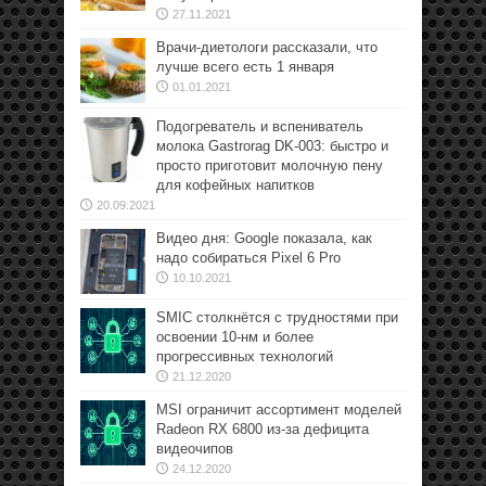
27.11.2021
Врачи-диетологи рассказали, что
лучше всего есть 1 января
01.01.2021
Подогреватель и вспениватель
молока Gastrorag DK-003: быстро и
просто приготовит молочную пену
для кофейных напитков
20.09.2021
Видео дня: Google показала, как
надо собираться Pixel 6 Pro
10.10.2021
SMIC столкнётся с трудностями при
освоении 10-нм и более
прогрессивных технологий
21.12.2020
MSI ограничит ассортимент моделей
Radeon RX 6800 из-за дефицита
видеочипов
24.12.2020