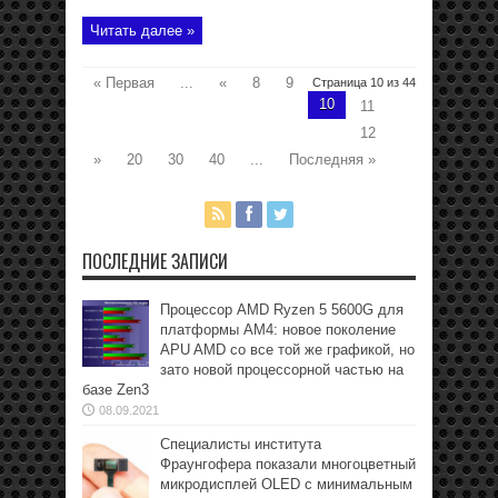
Читать далее »
« Первая
...
«
8
9
Страница 10 из 44
10
11
12
»
20
30
40
...
Последняя »
ПОСЛЕДНИЕ ЗАПИСИ
Процессор AMD Ryzen 5 5600G для
платформы АМ4: новое поколение
APU AMD со все той же графикой, но
зато новой процессорной частью на
базе Zen3
08.09.2021
Специалисты института
Фраунгофера показали многоцветный
микродисплей OLED с минимальным