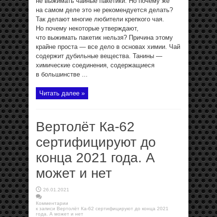
не выжимать чайные пакетики. Но почему же
на самом деле это не рекомендуется делать?
Так делают многие любители крепкого чая.
Но почему некоторые утверждают,
что выжимать пакетик нельзя? Причина этому
крайне проста — все дело в основах химии. Чай
содержит дубильные вещества. Танины —
химические соединения, содержащиеся
в большинстве ...
Читать далее »
Вертолёт Ка-62
сертифицируют до
конца 2021 года. А
может и нет
26.01.2021
Комментарии
к записи Вертолёт Ка-62 сертифицируют до конца 2021
года. А может и нет