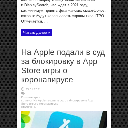
и DisplaySearch, нас ждёт в 2021 году,
как минимум, девять флагманских смартфонов,
которые будут использовать экраны типа LTPO.
Отмечается, ...
Читать далее »
На Apple подали в суд
за блокировку в App
Store игры о
коронавирусе
23.01.2021
Комментарии
к записи На Apple подали в суд за блокировку в App
Store игры о коронавирусе
отключены