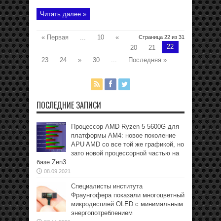
Читать далее »
« Первая
...
10
«
Страница 22 из 31
22
20
21
23
24
»
30
...
Последняя »
ПОСЛЕДНИЕ ЗАПИСИ
Процессор AMD Ryzen 5 5600G для
платформы АМ4: новое поколение
APU AMD со все той же графикой, но
зато новой процессорной частью на
базе Zen3
08.09.2021
Специалисты института
Фраунгофера показали многоцветный
микродисплей OLED с минимальным
энергопотреблением