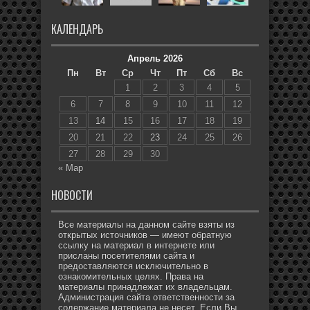
КАЛЕНДАРЬ
Апрель 2026
Пн
Вт
Ср
Чт
Пт
Сб
Вс
1
2
3
4
5
6
7
8
9
10
11
12
13
14
15
16
17
18
19
20
21
22
23
24
25
26
27
28
29
30
« Мар
НОВОСТИ
Все материалы на данном сайте взяты из
открытых источников — имеют обратную
ссылку на материал в интернете или
присланы посетителями сайта и
предоставляются исключительно в
ознакомительных целях. Права на
материалы принадлежат их владельцам.
Администрация сайта ответственности за
содержание материала не несет. Если Вы