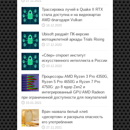
27.11.2021
Трассировка лучей в Quake II RTX
стала доступна и на видеокартах
AMD благодаря Vulkan
16.12.2020
Ubisoft раздаёт ПК-версию
мотоциклетной аркады Trials Rising
17.12.2020
«Сбер» откроет институт
искусственного интеллекта в России
03.12.2020
Процессоры AMD Ryzen 3 Pro 4350G,
Ryzen 5 Pro 4650G и Ryzen 7 Pro
4750G: до 8 ядер Zen2 и
интегрированный GPU AMD Radeon
при ограниченной доступности для покупателей
15.01.2021
Врач назвала белый хлеб
«десертом» и раскрыла опасность
его употребления
27.11.2021