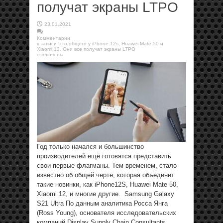
получат экраны LTPO
23.01.2021
Комментарии
к записи Что общего у iPhone 12s, Huawei Mate 50 и
Xiaomi 12. Они все получат экраны LTPO
отключены
Год только начался и большинство
производителей ещё готовятся представить
свои первые флагманы. Тем временем, стало
известно об общей черте, которая объединит
такие новинки, как iPhone12S, Huawei Mate 50,
Xiaomi 12, и многие другие. Samsung Galaxy
S21 Ultra По данным аналитика Росса Янга
(Ross Young), основателя исследовательских
компаний Display Supply Chain Consultants