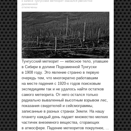
к записи Тунгусский метеорит оказался увесистой
диковинкой
отключены
Тунгусский метеорит — небесное тело, упавшее
в Сибири в долине Подкаменной Тунгуски
в 1908 году. Это явление странно в первую
очередь тем, что многократно работавшим
на месте падения с 1920-х годов поисковым
экспедициям так и не удалось найти остатков
самого метеорита. От него остался только
радиально вываленный высотным взрывом лес,
показания свидетелей и сейсмограммы,
записанные в разных странах Земли. На нашу
планету каждый день падает множество мелких
частичек внеземного вещества, сгорающих
в атмосфере. Падение метеоритов покрупнее, ...