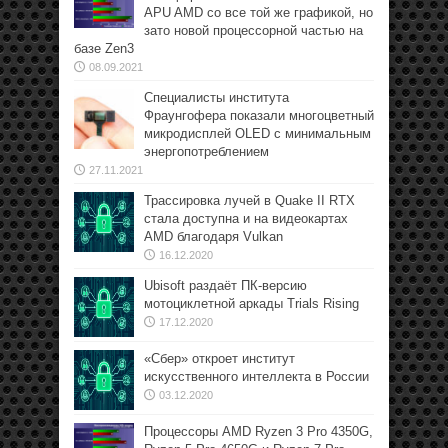
APU AMD со все той же графикой, но
зато новой процессорной частью на
базе Zen3
08.09.2021
Специалисты института
Фраунгофера показали многоцветный
микродисплей OLED с минимальным
энергопотреблением
27.11.2021
Трассировка лучей в Quake II RTX
стала доступна и на видеокартах
AMD благодаря Vulkan
16.12.2020
Ubisoft раздаёт ПК-версию
мотоциклетной аркады Trials Rising
17.12.2020
«Сбер» откроет институт
искусственного интеллекта в России
03.12.2020
Процессоры AMD Ryzen 3 Pro 4350G,