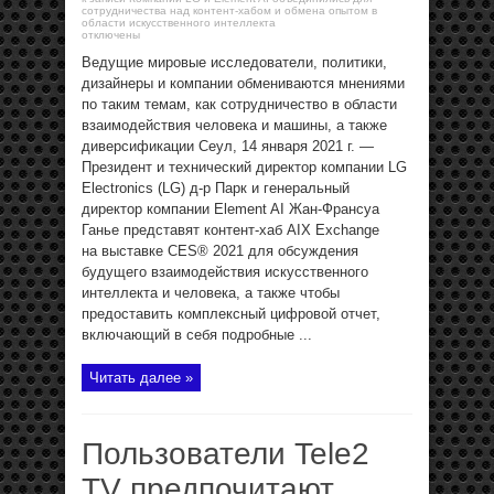
сотрудничества над контент-хабом и обмена опытом в
области искусственного интеллекта
отключены
Ведущие мировые исследователи, политики,
дизайнеры и компании обмениваются мнениями
по таким темам, как сотрудничество в области
взаимодействия человека и машины, а также
диверсификации Сеул, 14 января 2021 г. —
Президент и технический директор компании LG
Electronics (LG) д-р Парк и генеральный
директор компании Element AI Жан-Франсуа
Ганье представят контент-хаб AIX Exchange
на выставке CES® 2021 для обсуждения
будущего взаимодействия искусственного
интеллекта и человека, а также чтобы
предоставить комплексный цифровой отчет,
включающий в себя подробные ...
Читать далее »
Пользователи Tele2
TV предпочитают