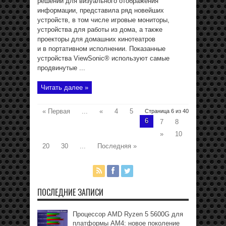
решений для визуального отображения
информации, представила ряд новейших
устройств, в том числе игровые мониторы,
устройства для работы из дома, а также
проекторы для домашних кинотеатров
и в портативном исполнении. Показанные
устройства ViewSonic® используют самые
продвинутые ...
Читать далее »
« Первая
...
«
4
5
Страница 6 из 40
6
7
8
»
10
20
30
...
Последняя »
ПОСЛЕДНИЕ ЗАПИСИ
Процессор AMD Ryzen 5 5600G для
платформы АМ4: новое поколение