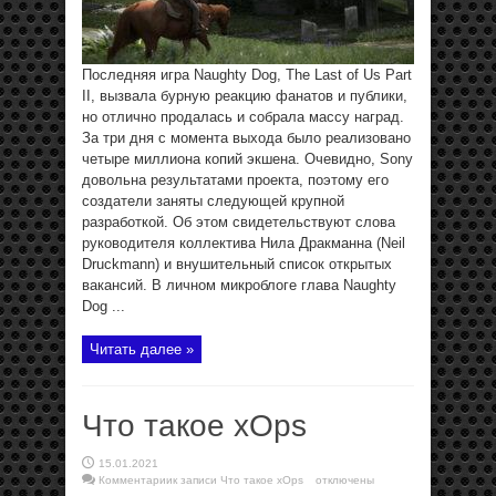
Последняя игра Naughty Dog, The Last of Us Part
II, вызвала бурную реакцию фанатов и публики,
но отлично продалась и собрала массу наград.
За три дня с момента выхода было реализовано
четыре миллиона копий экшена. Очевидно, Sony
довольна результатами проекта, поэтому его
создатели заняты следующей крупной
разработкой. Об этом свидетельствуют слова
руководителя коллектива Нила Дракманна (Neil
Druckmann) и внушительный список открытых
вакансий. В личном микроблоге глава Naughty
Dog ...
Читать далее »
Что такое xOps
15.01.2021
Комментарии
к записи Что такое xOps
отключены