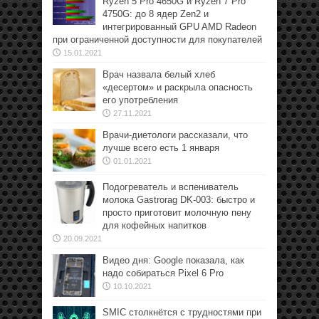
Ryzen 5 Pro 4650G и Ryzen 7 Pro
4750G: до 8 ядер Zen2 и
интегрированный GPU AMD Radeon
при ограниченной доступности для покупателей
15.01.2021
Врач назвала белый хлеб
«десертом» и раскрыла опасность
его употребления
27.11.2021
Врачи-диетологи рассказали, что
лучше всего есть 1 января
01.01.2021
Подогреватель и вспениватель
молока Gastrorag DK-003: быстро и
просто приготовит молочную пену
для кофейных напитков
20.09.2021
Видео дня: Google показала, как
надо собираться Pixel 6 Pro
10.10.2021
SMIC столкнётся с трудностями при