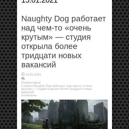
15.01.2021
Naughty Dog работает
над чем-то «очень
крутым» — студия
открыла более
тридцати новых
вакансий
15.01.2021
Комментарии
к записи Naughty Dog работает над чем-то «очень
крутым» — студия открыла более тридцати новых
вакансий
отключены