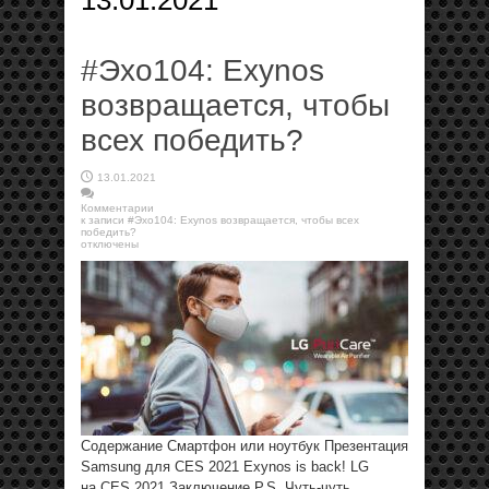
13.01.2021
#Эхо104: Exynos
возвращается, чтобы
всех победить?
13.01.2021
Комментарии
к записи #Эхо104: Exynos возвращается, чтобы всех
победить?
отключены
Содержание Смартфон или ноутбук Презентация
Samsung для CES 2021 Exynos is back! LG
на CES 2021 Заключение P.S. Чуть-чуть