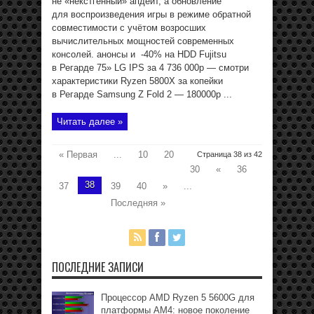
не «некстгенный» апдейт, а обновление
для воспроизведения игры в режиме обратной
совместимости с учётом возросших
вычислительных мощностей современных
консолей. анонсы и -40% на HDD Fujitsu
в Регарде 75» LG IPS за 4 736 000р — смотри
характеристики Ryzen 5800X за копейки
в Регарде Samsung Z Fold 2 — 180000р ...
Читать далее »
« Первая
...
10
20
Страница 38 из 42
30
«
36
38
37
39
40
»
...
Последняя »
ПОСЛЕДНИЕ ЗАПИСИ
Процессор AMD Ryzen 5 5600G для
платформы АМ4: новое поколение