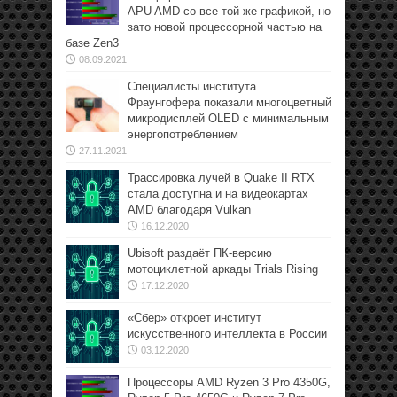
APU AMD со все той же графикой, но
зато новой процессорной частью на
базе Zen3
08.09.2021
Специалисты института
Фраунгофера показали многоцветный
микродисплей OLED с минимальным
энергопотреблением
27.11.2021
Трассировка лучей в Quake II RTX
стала доступна и на видеокартах
AMD благодаря Vulkan
16.12.2020
Ubisoft раздаёт ПК-версию
мотоциклетной аркады Trials Rising
17.12.2020
«Сбер» откроет институт
искусственного интеллекта в России
03.12.2020
Процессоры AMD Ryzen 3 Pro 4350G,