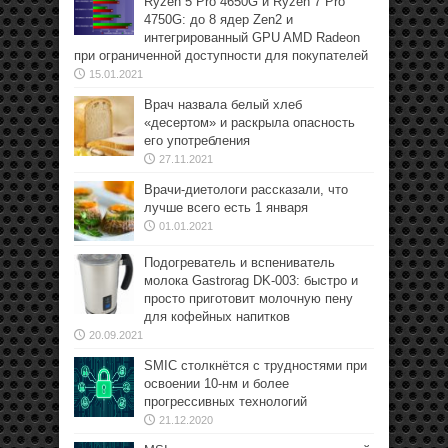
Ryzen 5 Pro 4650G и Ryzen 7 Pro
4750G: до 8 ядер Zen2 и
интегрированный GPU AMD Radeon
при ограниченной доступности для покупателей
15.01.2021
Врач назвала белый хлеб
«десертом» и раскрыла опасность
его употребления
27.11.2021
Врачи-диетологи рассказали, что
лучше всего есть 1 января
01.01.2021
Подогреватель и вспениватель
молока Gastrorag DK-003: быстро и
просто приготовит молочную пену
для кофейных напитков
20.09.2021
SMIC столкнётся с трудностями при
освоении 10-нм и более
прогрессивных технологий
21.12.2020