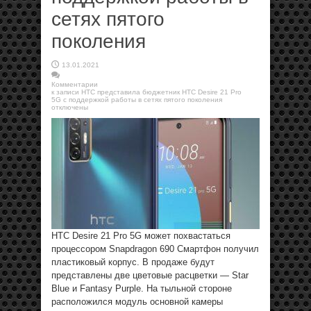
сетях пятого
поколения
13.01.2021
Комментарии
к записи HTC представила бюджетник HTC Desire 21 Pro
5G с поддержкой работы в сетях пятого поколения
отключены
HTC Desire 21 Pro 5G может похвастаться
процессором Snapdragon 690 Смартфон получил
пластиковый корпус. В продаже будут
представлены две цветовые расцветки — Star
Blue и Fantasy Purple. На тыльной стороне
расположился модуль основной камеры