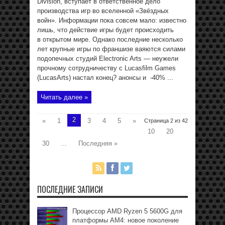
Division, вступает в ответственное дело
производства игр во вселенной «Звёздных
войн». Информации пока совсем мало: известно
лишь, что действие игры будет происходить
в открытом мире. Однако последние несколько
лет крупные игры по франшизе ваяются силами
подопечных студий Electronic Arts — неужели
прочному сотрудничеству с Lucasfilm Games
(LucasArts) настал конец? анонсы и -40% ...
Читать далее »
2
«
1
3
4
5
»
Страница 2 из 42
10
20
30
...
Последняя »
ПОСЛЕДНИЕ ЗАПИСИ
Процессор AMD Ryzen 5 5600G для
платформы АМ4: новое поколение