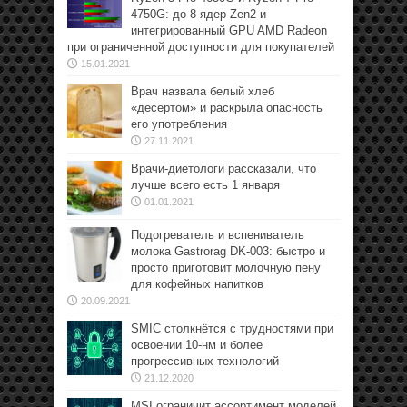
4750G: до 8 ядер Zen2 и
интегрированный GPU AMD Radeon
при ограниченной доступности для покупателей
15.01.2021
Врач назвала белый хлеб
«десертом» и раскрыла опасность
его употребления
27.11.2021
Врачи-диетологи рассказали, что
лучше всего есть 1 января
01.01.2021
Подогреватель и вспениватель
молока Gastrorag DK-003: быстро и
просто приготовит молочную пену
для кофейных напитков
20.09.2021
SMIC столкнётся с трудностями при
освоении 10-нм и более
прогрессивных технологий
21.12.2020
MSI ограничит ассортимент моделей