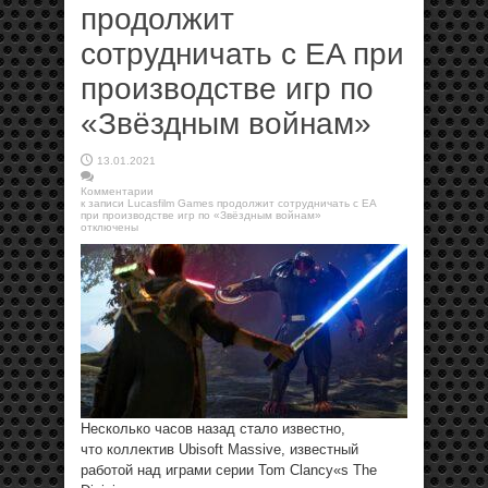
продолжит
сотрудничать с EA при
производстве игр по
«Звёздным войнам»
13.01.2021
Комментарии
к записи Lucasfilm Games продолжит сотрудничать с EA
при производстве игр по «Звёздным войнам»
отключены
Несколько часов назад стало известно,
что коллектив Ubisoft Massive, известный
работой над играми серии Tom Clancy«s The