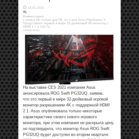
13.01.2021
Комментарии
к записи Не только для ПК, но и для Sony PlayStation 5.
Представлен первый в мире 32-дюймовый 4K-монитор с
HDMI 2.1 и 144 Гц
отключены
На выставке CES 2021 компания Asus
анонсировала ROG Swift PG32UQ, заявив,
что это первый в мире 32-дюймовый игровой
монитор разрешением 4K с поддержкой HDMI
2.1. Asus опубликовала только некоторые
характеристики своего нового игрового
монитора, при этом компания не раскрыла цену,
но подтвердила, что монитор Asus ROG Swift
PG32UQ будет доступен во втором квартале