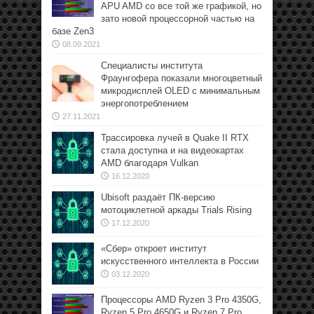
APU AMD со все той же графикой, но
зато новой процессорной частью на
базе Zen3
08.09.2021
Специалисты института
Фраунгофера показали многоцветный
микродисплей OLED с минимальным
энергопотреблением
27.11.2021
Трассировка лучей в Quake II RTX
стала доступна и на видеокартах
AMD благодаря Vulkan
16.12.2020
Ubisoft раздаёт ПК-версию
мотоциклетной аркады Trials Rising
17.12.2020
«Сбер» откроет институт
искусственного интеллекта в России
03.12.2020
Процессоры AMD Ryzen 3 Pro 4350G,
Ryzen 5 Pro 4650G и Ryzen 7 Pro