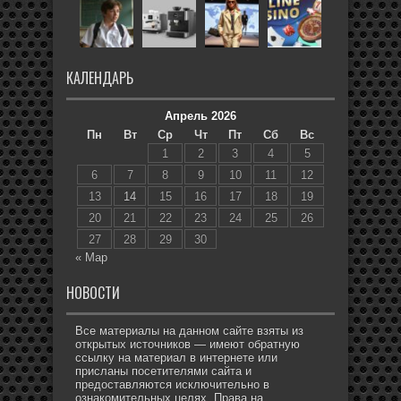
КАЛЕНДАРЬ
Апрель 2026
Пн
Вт
Ср
Чт
Пт
Сб
Вс
1
2
3
4
5
6
7
8
9
10
11
12
13
14
15
16
17
18
19
20
21
22
23
24
25
26
27
28
29
30
« Мар
НОВОСТИ
Все материалы на данном сайте взяты из
открытых источников — имеют обратную
ссылку на материал в интернете или
присланы посетителями сайта и
предоставляются исключительно в
ознакомительных целях. Права на