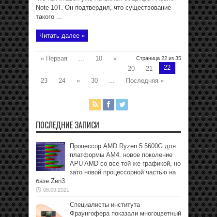
Note 10T. Он подтвердил, что существование
такого ...
Читать далее »
« Первая
...
10
«
Страница 22 из 35
22
20
21
23
24
»
30
...
Последняя »
ПОСЛЕДНИЕ ЗАПИСИ
Процессор AMD Ryzen 5 5600G для
платформы АМ4: новое поколение
APU AMD со все той же графикой, но
зато новой процессорной частью на
базе Zen3
08.09.2021
Специалисты института
Фраунгофера показали многоцветный