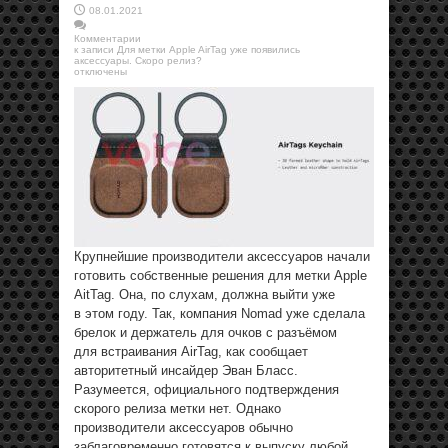
08.01.2021
Комментарии
к записи Для метки Apple AirTag уже появились
аксессуары. Скоро релиз?
отключены
Крупнейшие производители аксессуаров начали
готовить собственные решения для метки Apple
AitTag. Она, по слухам, должна выйти уже
в этом году. Так, компания Nomad уже сделала
брелок и держатель для очков с разъёмом
для встраивания AirTag, как сообщает
авторитетный инсайдер Эван Бласс.
Разумеется, официального подтверждения
скорого релиза метки нет. Однако
производители аксессуаров обычно
заблаговременно готовятся к выпуску любой