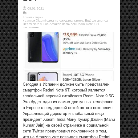
08.01.2021
Комментарии
к записи Xiaomi сама не ожидала такого. Ещё до анонса
Redmi Note 9T на Amazon появился Redmi Note 10T
отключены
Сегодня в Испании должен быть представлен
смартфон Redmi Note 9T, который является
глобальной версией китайского Redmi Note 9 5G.
Это будет один из самых доступных телефонов
в Европе с поддержкой сетей пятого поколения.
Управляющий директор и глобальный вице-
президент Xiaomi India Ману Кумар Джайн (Manu
Kumar Jain) на своей страничке в социальной
сети Twitter предупредил поклонников о том,
что на Amazon уже появился смартфон Redmi