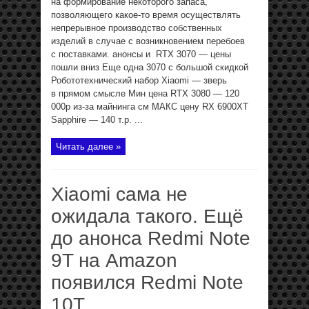
на формирование некоторого запаса,
позволяющего какое-то время осуществлять
непрерывное производство собственных
изделий в случае с возникновением перебоев
с поставками. анонсы и RTX 3070 — цены
пошли вниз Еще одна 3070 с большой скидкой
Робототехнический набор Xiaomi — зверь
в прямом смысле Мин цена RTX 3080 — 120
000р из-за майнинга см МАКС цену RX 6900XT
Sapphire — 140 т.р. ...
Читать далее »
Xiaomi сама не
ожидала такого. Ещё
до анонса Redmi Note
9T на Amazon
появился Redmi Note
10T