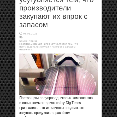
производители
закупают их впрок с
запасом
08.01.2021
Комментарии
к записи Дефицит чипов усугубляется тем, что
производители закупают их впрок с запасом
отключены
Поставщики полупроводниковых компонентов
в своих комментариях сайту DigiTimes
признались, что их клиенты продолжают
закупать продукцию с расчётом