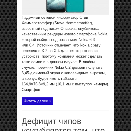
Надежный сетевой информатор Стив
Хеммерстоффер (Steve Hemmerstoffer),
известный под ником OnLeaks, опубликовал
качественные рендеры нового смартфона Nokia,
который выйдет под названием Nokia 6.3
или 6.4. Источник отмечает, что Nokia сразу
перешла с X.2 на X.4 для некоторых своих
устройств, поэтому компания может сделать
тоже самое и в данном случае. В любом
случае, преемник Nokia 6.2 должен получить
6,45-дюймовый экран с каплевидным вырезом,
а корпус будет иметь габариты
164,9×76,8×9,2 мм (10,1 мм с выступом камеры).
Смартфон ...
Читать далее »
Дефицит чипов
усугубляется тем, что