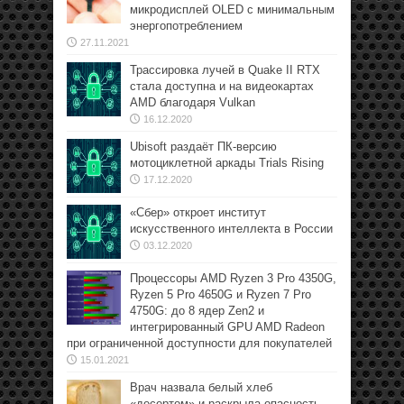
микродисплей OLED с минимальным
энергопотреблением
27.11.2021
Трассировка лучей в Quake II RTX
стала доступна и на видеокартах
AMD благодаря Vulkan
16.12.2020
Ubisoft раздаёт ПК-версию
мотоциклетной аркады Trials Rising
17.12.2020
«Сбер» откроет институт
искусственного интеллекта в России
03.12.2020
Процессоры AMD Ryzen 3 Pro 4350G,
Ryzen 5 Pro 4650G и Ryzen 7 Pro
4750G: до 8 ядер Zen2 и
интегрированный GPU AMD Radeon
при ограниченной доступности для покупателей
15.01.2021
Врач назвала белый хлеб
«десертом» и раскрыла опасность