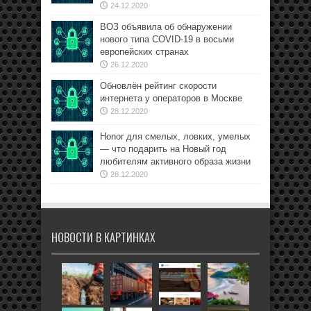
24.12.2020
ВОЗ объявила об обнаружении
нового типа COVID-19 в восьми
европейских странах
26.12.2020
Обновлён рейтинг скорости
интернета у операторов в Москве
28.12.2020
Honor для смелых, ловких, умелых
— что подарить на Новый год
любителям активного образа жизни
28.12.2020
НОВОСТИ В КАРТИНКАХ