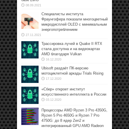
08.09.2021
Специалисты института
Фраунгофера показали многоцветный
микродисплей OLED с минимальным
энергопотреблением
27.11.2021
Трассировка лучей в Quake II RTX
стала доступна и на видеокартах
AMD благодаря Vulkan
16.12.2020
Ubisoft раздаёт ПК-версию
мотоциклетной аркады Trials Rising
17.12.2020
«Сбер» откроет институт
искусственного интеллекта в России
03.12.2020
Процессоры AMD Ryzen 3 Pro 4350G,
Ryzen 5 Pro 4650G и Ryzen 7 Pro
4750G: до 8 ядер Zen2 и
интегрированный GPU AMD Radeon