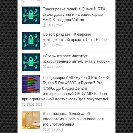
27.11.2021
Трассировка лучей в Quake II RTX
стала доступна и на видеокартах
AMD благодаря Vulkan
16.12.2020
Ubisoft раздаёт ПК-версию
мотоциклетной аркады Trials Rising
17.12.2020
«Сбер» откроет институт
искусственного интеллекта в России
03.12.2020
Процессоры AMD Ryzen 3 Pro 4350G,
Ryzen 5 Pro 4650G и Ryzen 7 Pro
4750G: до 8 ядер Zen2 и
интегрированный GPU AMD Radeon
при ограниченной доступности для покупателей
15.01.2021
Врач назвала белый хлеб
«десертом» и раскрыла опасность
его употребления
27.11.2021