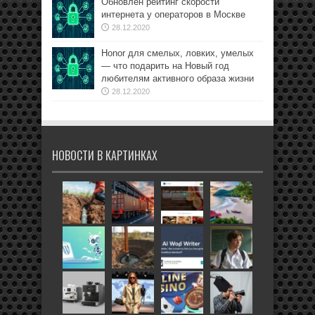
Обновлён рейтинг скорости
интернета у операторов в Москве
28.12.2020
Honor для смелых, ловких, умелых
— что подарить на Новый год
любителям активного образа жизни
28.12.2020
НОВОСТИ В КАРТИНКАХ