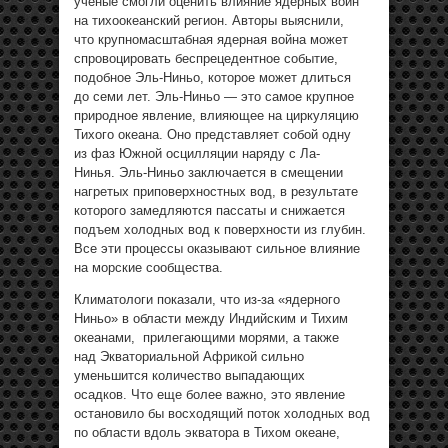
ученые смогли оценить влияние ядерных войн
на тихоокеанский регион. Авторы выяснили,
что крупномасштабная ядерная война может
спровоцировать беспрецедентное событие,
подобное Эль-Ниньо, которое может длиться
до семи лет. Эль-Ниньо — это самое крупное
природное явление, влияющее на циркуляцию
Тихого океана. Оно представляет собой одну
из фаз Южной осцилляции наряду с Ла-
Нинья. Эль-Ниньо заключается в смещении
нагретых приповерхностных вод, в результате
которого замедляются пассаты и снижается
подъем холодных вод к поверхности из глубин.
Все эти процессы оказывают сильное влияние
на морские сообщества.
Климатологи показали, что из-за «ядерного
Ниньо» в области между Индийским и Тихим
океанами, прилегающими морями, а также
над Экваториальной Африкой сильно
уменьшится количество выпадающих
осадков. Что еще более важно, это явление
остановило бы восходящий поток холодных вод
по области вдоль экватора в Тихом океане,