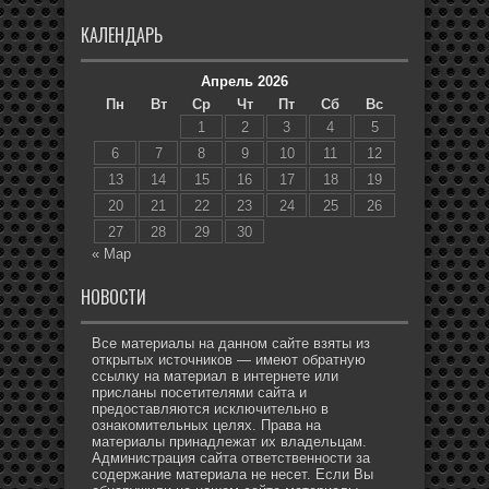
КАЛЕНДАРЬ
Апрель 2026
Пн
Вт
Ср
Чт
Пт
Сб
Вс
1
2
3
4
5
6
7
8
9
10
11
12
13
14
15
16
17
18
19
20
21
22
23
24
25
26
27
28
29
30
« Мар
НОВОСТИ
Все материалы на данном сайте взяты из
открытых источников — имеют обратную
ссылку на материал в интернете или
присланы посетителями сайта и
предоставляются исключительно в
ознакомительных целях. Права на
материалы принадлежат их владельцам.
Администрация сайта ответственности за
содержание материала не несет. Если Вы