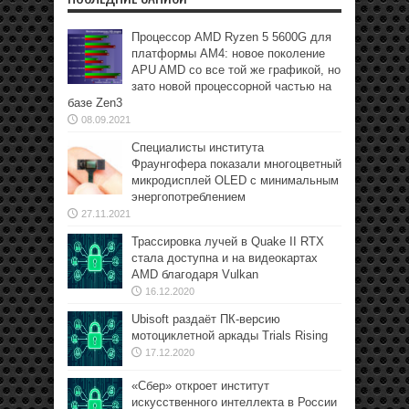
Процессор AMD Ryzen 5 5600G для
платформы АМ4: новое поколение
APU AMD со все той же графикой, но
зато новой процессорной частью на
базе Zen3
08.09.2021
Специалисты института
Фраунгофера показали многоцветный
микродисплей OLED с минимальным
энергопотреблением
27.11.2021
Трассировка лучей в Quake II RTX
стала доступна и на видеокартах
AMD благодаря Vulkan
16.12.2020
Ubisoft раздаёт ПК-версию
мотоциклетной аркады Trials Rising
17.12.2020
«Сбер» откроет институт
искусственного интеллекта в России