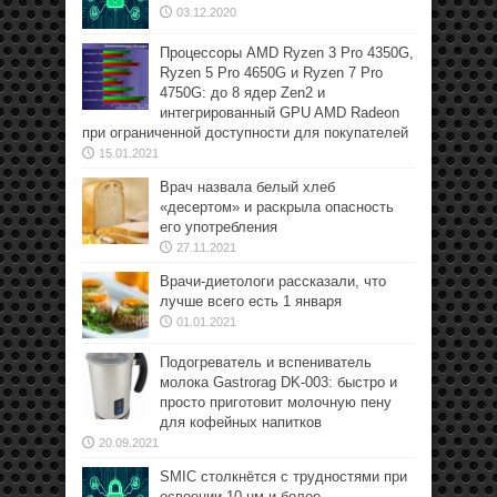
03.12.2020
Процессоры AMD Ryzen 3 Pro 4350G,
Ryzen 5 Pro 4650G и Ryzen 7 Pro
4750G: до 8 ядер Zen2 и
интегрированный GPU AMD Radeon
при ограниченной доступности для покупателей
15.01.2021
Врач назвала белый хлеб
«десертом» и раскрыла опасность
его употребления
27.11.2021
Врачи-диетологи рассказали, что
лучше всего есть 1 января
01.01.2021
Подогреватель и вспениватель
молока Gastrorag DK-003: быстро и
просто приготовит молочную пену
для кофейных напитков
20.09.2021
SMIC столкнётся с трудностями при
освоении 10-нм и более